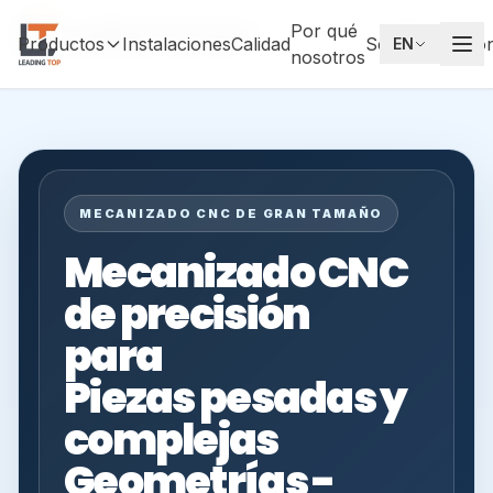
Por qué
Leading Top Union
ES
Productos
Instalaciones
Calidad
Socios
Testimo
EN
nosotros
MECANIZADO CNC DE GRAN TAMAÑO
Mecanizado CNC
de precisión
para
Piezas pesadas y
complejas
Geometrías -