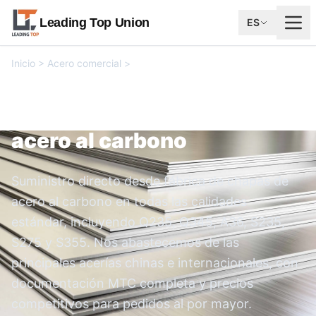
Leading Top Union
ES
Inicio
>
Acero comercial
>
Suministro de chapas de acero al
carbono
Suministro de chapas de
acero al carbono
Suministro directo desde fábrica de chapas de
acero al carbono en todas las calidades
estándar, incluyendo Q235, Q345, A36, S235,
S275 y S355. Nos abastecemos de las
principales acerías chinas e internacionales, con
documentación MTC completa y precios
competitivos para pedidos al por mayor.