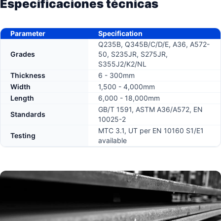
Especificaciones técnicas
Parameter
Specification
Q235B, Q345B/C/D/E, A36, A572-
Grades
50, S235JR, S275JR,
S355J2/K2/NL
Thickness
6 - 300mm
Width
1,500 - 4,000mm
Length
6,000 - 18,000mm
GB/T 1591, ASTM A36/A572, EN
Standards
10025-2
MTC 3.1, UT per EN 10160 S1/E1
Testing
available