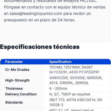
documentados y resultados de ensayos HIC/SSC.
Póngase en contacto con el equipo técnico de ventas
en sales@leadingtopunion.com para recibir un
presupuesto en un plazo de 24 horas.
Especificaciones técnicas
Parameter
Specification
15CrMo, 12Cr1MoV, SA387
Cr-Mo Grades
Gr.11/22/91, A335 P11/P22/P91
Q460C/D/E, Q550D/E, Q690D/E,
High-Strength
A514, S460NL, S690QL
Thickness
6 - 200mm
Delivery Condition
N, QT, TMCP as required
GB/T 713, ASTM A387/A514, EN
Standards
10028-2
MTC 3.1, UT, impact test at