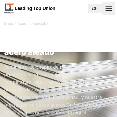
Leading Top Union
ES
Inicio
>
Acero comercial
>
Suministro de chapas de acero
aleado
Suministro de chapas de
acero aleado
Suministro de chapas de acero aleado de
primera calidad para aplicaciones a alta
temperatura, alta presión y resistentes al
desgaste. Nos abastecemos de acerías
certificadas con total trazabilidad, y nuestra
oferta abarca desde aceros Cr-Mo estándar
hasta chapas de aleaciones de níquel