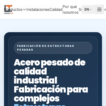
Por qué
Leading Top Union
ES
Productos
Instalaciones
Calidad
Socios
Testimo
EN
nosotros
FABRICACIÓN DE ESTRUCTURAS
PESADAS
Acero pesado de
calidad
industrial
Fabricación para
complejos