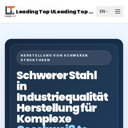
Leading Top Union
DE
Leading Top ULeading Top Union
EN
HERSTELLUNG VON SCHWEREN
STRUKTUREN
Schwerer Stahl
in
Industriequalität
Herstellung für
Komplexe