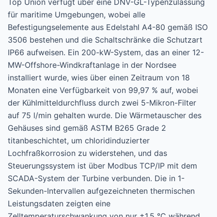
Top Union verfügt über eine DNV-GL-Typenzulassung
für maritime Umgebungen, wobei alle
Befestigungselemente aus Edelstahl A4-80 gemäß ISO
3506 bestehen und die Schaltschränke die Schutzart
IP66 aufweisen. Ein 200-kW-System, das an einer 12-
MW-Offshore-Windkraftanlage in der Nordsee
installiert wurde, wies über einen Zeitraum von 18
Monaten eine Verfügbarkeit von 99,97 % auf, wobei
der Kühlmitteldurchfluss durch zwei 5-Mikron-Filter
auf 75 l/min gehalten wurde. Die Wärmetauscher des
Gehäuses sind gemäß ASTM B265 Grade 2
titanbeschichtet, um chloridinduzierter
Lochfraßkorrosion zu widerstehen, und das
Steuerungssystem ist über Modbus TCP/IP mit dem
SCADA-System der Turbine verbunden. Die in 1-
Sekunden-Intervallen aufgezeichneten thermischen
Leistungsdaten zeigten eine
Zelltemperaturschwankung von nur ±1,5 °C während