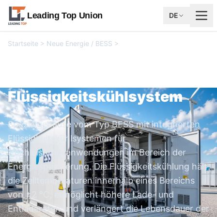
Leading Top Union
DE
Startseite
>
Neue Energie / BESS
>
Gehäuse für
Flüssigkeitskühlsystem
Gehäuse für
Flüssigkeitskühlsystem
Spezialgehäuse vom Typ BESS mit integrierten
Flüssigkeitskühlsystemen für
Hochleistungsanwendungen im Bereich der
Energiespeicherung. Die Flüssigkeitskühlung hält
die Zelltemperaturen innerhalb eines Bereichs
von ±2 °C, ermöglicht höhere Lade- und
Entladeraten und verlängert die Lebensdauer der