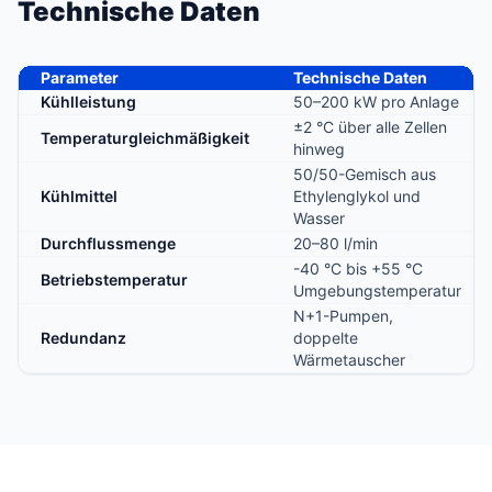
Technische Daten
Parameter
Technische Daten
Kühlleistung
50–200 kW pro Anlage
±2 °C über alle Zellen
Temperaturgleichmäßigkeit
hinweg
50/50-Gemisch aus
Kühlmittel
Ethylenglykol und
Wasser
Durchflussmenge
20–80 l/min
-40 °C bis +55 °C
Betriebstemperatur
Umgebungstemperatur
N+1-Pumpen,
Redundanz
doppelte
Wärmetauscher