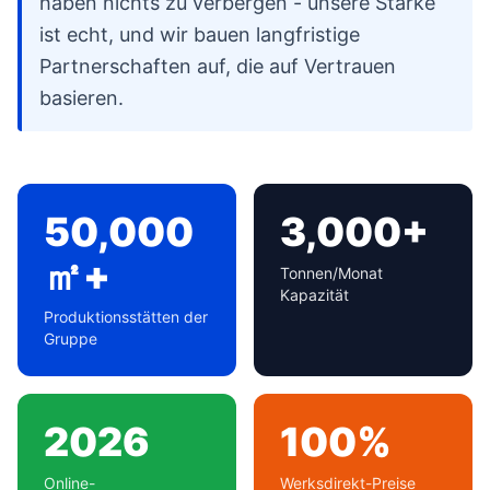
haben nichts zu verbergen - unsere Stärke
ist echt, und wir bauen langfristige
Partnerschaften auf, die auf Vertrauen
basieren.
50,000
3,000+
㎡+
Tonnen/Monat
Kapazität
Produktionsstätten der
Gruppe
2026
100%
Online-
Werksdirekt-Preise