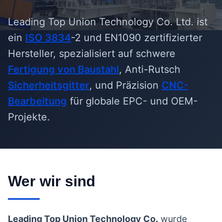
Leading Top Union Technology Co. Ltd. ist
ein
ISO 3834
-2 und EN1090 zertifizierter
Hersteller, spezialisiert auf schwere
Fertigung von Baustahl
, Anti-Rutsch
Sicherheitsgitter
, und Präzision
CNC-
Bearbeitung
für globale EPC- und OEM-
Projekte.
Wer wir sind
Leading Top Union Technology Co.
wurde