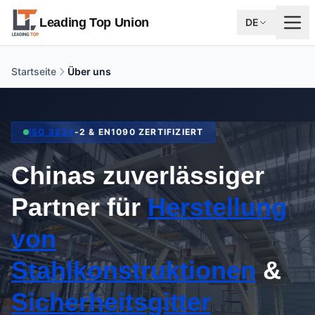
Leading Top Union
DE
Startseite
Über uns
ISO 3834
-2 & EN1090 ZERTIFIZIERT
Chinas zuverlässiger
Partner für
Herstellung
von
Stahlkonstruktionen
&
Sicherheitsgitter