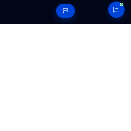
Bereitschaft zum Zeichnen
Wie Sie Zeichnungen, Toleranzen, Materialien,
Oberflächenanforderungen und Prüfvermerke
vorbereiten, bevor Sie eine Ausschreibung
versenden.
→ ÖFFNEN