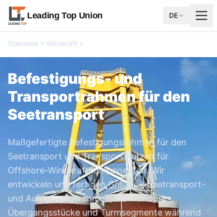
Leading Top Union
DE
Startseite
>
Windkraft
>
Befestigungs- und Transportrahmen
für den Seetransport
Befestigungs- und
Transportrahmen für den
Seetransport
Maßgefertigte Befestigungsrahmen für den
Seetransport und Transportstützen für
Offshore-Windkraftkomponenten. Wir
entwickeln und fertigen Grillage-, Seetransport-
und Aufrichtungsrahmen, die Monopiles,
Übergangsstücke und Turmsegmente während