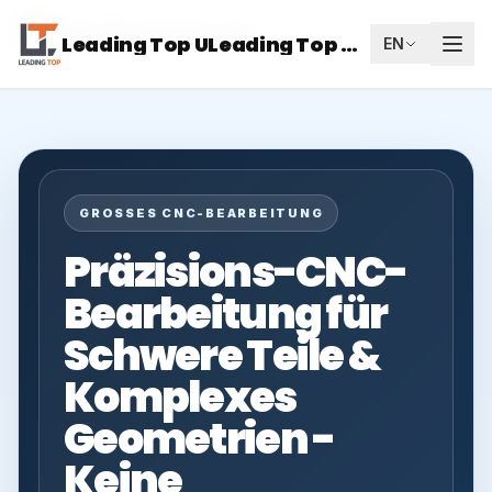
Leading Top Union
DE
Leading Top ULeading Top Union
EN
GROSSES CNC-BEARBEITUNG
Präzisions-CNC-
Bearbeitung für
Schwere Teile &
Komplexes
Geometrien -
Keine