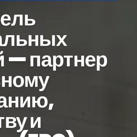
тель
альных
й — партнер
сному
анию,
ву и