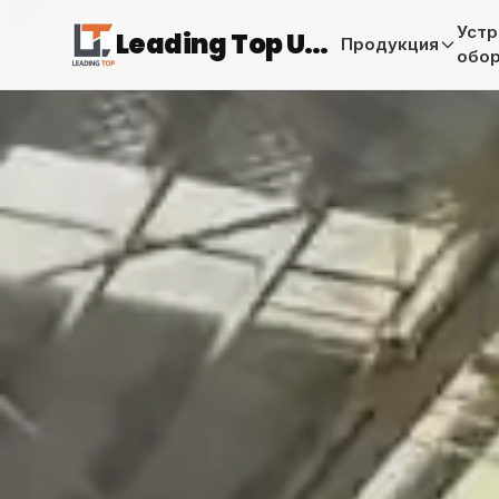
Устр
Leading Top Union
Продукция
обо