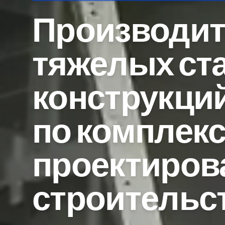
Производи
тяжелых ст
конструкци
по комплек
проектиров
строительст