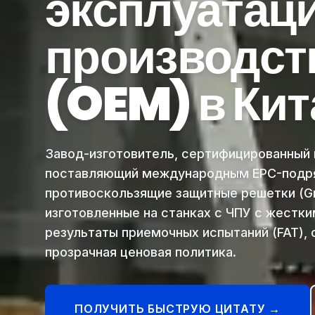
эксплуатаци
производств
(OEM) в Кит
Завод-изготовитель, сертифицированный п
поставляющий международным EPC-подря
противоскользящие защитные решетки (Grip 
изготовленные на станках с ЧПУ с жестк
результаты приемочных испытаний (FAT),
прозрачная ценовая политика.
ПОЛУЧИТЬ БЫСТРУЮ ЦИТАТУ →