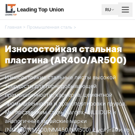
Leading Top Union
RU
Главная
>
Промышленная сталь
>
Износостойкая стальная
пластина (AR400/AR500)
Износостойкая стальная
пластина (AR400/AR500)
Износостойкие стальные листы высокой
твердости для горнодобывающей
промышленности, карьеров, цементной
промышленности и транспортировки грузов.
Мы поставляем сталь Hardox, DILLIDUR и
аналогичные китайские марки
(NM360/NM400/NM450/NM500) с услугами по