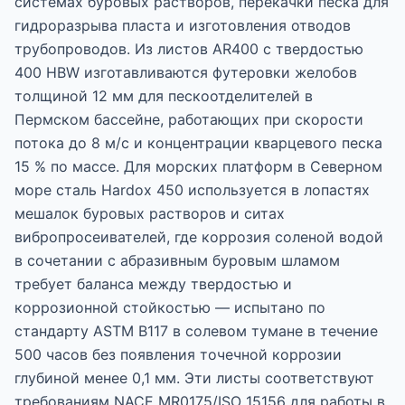
системах буровых растворов, перекачки песка для
гидроразрыва пласта и изготовления отводов
трубопроводов. Из листов AR400 с твердостью
400 HBW изготавливаются футеровки желобов
толщиной 12 мм для пескоотделителей в
Пермском бассейне, работающих при скорости
потока до 8 м/с и концентрации кварцевого песка
15 % по массе. Для морских платформ в Северном
море сталь Hardox 450 используется в лопастях
мешалок буровых растворов и ситах
вибропросеивателей, где коррозия соленой водой
в сочетании с абразивным буровым шламом
требует баланса между твердостью и
коррозионной стойкостью — испытано по
стандарту ASTM B117 в солевом тумане в течение
500 часов без появления точечной коррозии
глубиной менее 0,1 мм. Эти листы соответствуют
требованиям NACE MR0175/ISO 15156 для работы в