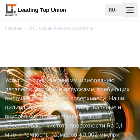
Leading Top Union
RU
Главная
>
CNC Механическая обработка
>
Услуги по
прецизионному шлифованию
Услуги по прецизионному
шлифованию
Услуги по прецизионному шлифованию
деталей с жесткими допусками, требующих
высочайшего качества поверхности. Наши
цилиндрические, плоскошлифовальные и
внутренние шлифовальные станки
обеспечивают чистоту поверхности Ra 0,1
мкм и точность размеров ±0,002 мм при