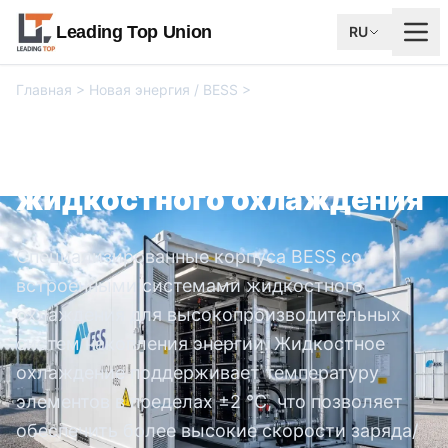
Leading Top Union
RU
Главная
>
Новая энергия / BESS
>
Корпус системы
жидкостного охлаждения
Корпус системы
жидкостного охлаждения
Специализированные корпуса BESS со
встроенными системами жидкостного
охлаждения для высокопроизводительных
систем накопления энергии. Жидкостное
охлаждение поддерживает температуру
элементов в пределах ±2 °C, что позволяет
обеспечить более высокие скорости заряда/