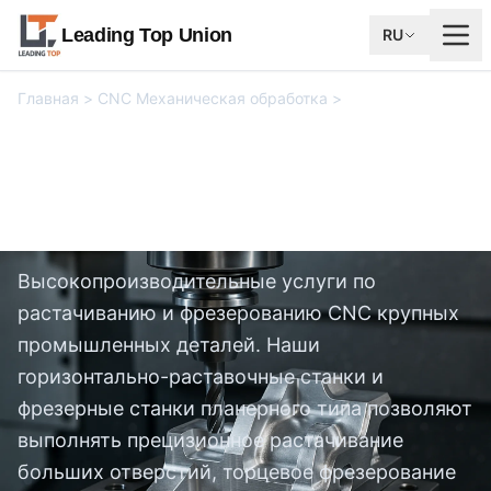
Leading Top Union
RU
Главная
>
CNC Механическая обработка
>
CNC Услуги по
сверлению и фрезерованию
CNC Услуги по сверлению
и фрезерованию
Высокопроизводительные услуги по
растачиванию и фрезерованию CNC крупных
промышленных деталей. Наши
горизонтально-раставочные станки и
фрезерные станки планерного типа позволяют
выполнять прецизионное растачивание
больших отверстий, торцевое фрезерование