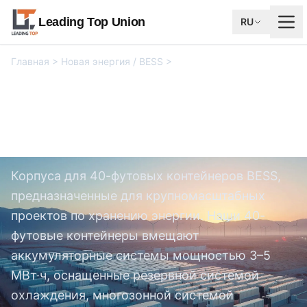
Leading Top Union
RU
Главная
>
Новая энергия / BESS
>
Навес для 40-футового
контейнера BESS
Навес для 40-футового
контейнера BESS
Корпуса для 40-футовых контейнеров BESS,
предназначенные для крупномасштабных
проектов по хранению энергии. Наши 40-
футовые контейнеры вмещают
аккумуляторные системы мощностью 3–5
МВт·ч, оснащенные резервной системой
охлаждения, многозонной системой