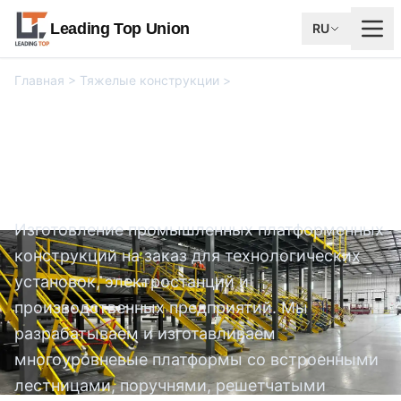
Leading Top Union
RU
Главная
>
Тяжелые конструкции
>
Конструкции
промышленных платформ
Конструкции
промышленных платформ
Изготовление промышленных платформенных
конструкций на заказ для технологических
установок, электростанций и
производственных предприятий. Мы
разрабатываем и изготавливаем
многоуровневые платформы со встроенными
лестницами, поручнями, решетчатыми