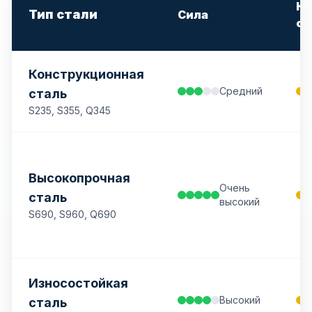
Ко
Тип стали
Сила
ст
Конструкционная
Средний
сталь
S235, S355, Q345
Высокопрочная
Очень
сталь
высокий
S690, S960, Q690
Износостойкая
Высокий
сталь