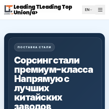
Leading TLeading Top
Leading Top Union
RU
EN
Union/a>
ПОСТАВКА СТАЛИ
Сорсинг стали
премиум-класса
Напрямую с
лучших
китайских
заводов