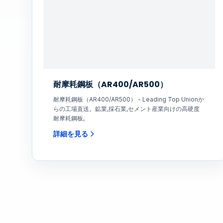
耐摩耗鋼板（AR400/AR500）
耐摩耗鋼板（AR400/AR500） - Leading Top Unionか
らの工場直送。鉱業,採石業,セメント産業向けの高硬度
耐摩耗鋼板,
詳細を見る