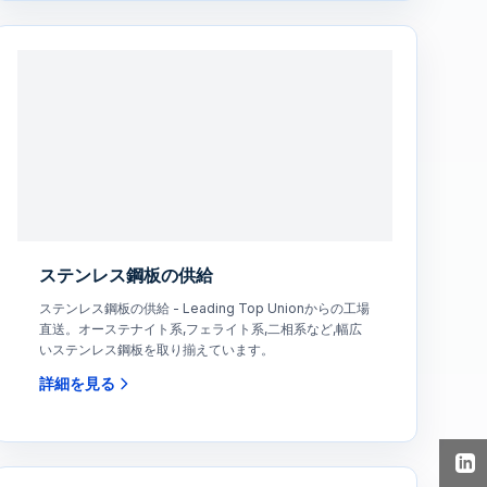
ステンレス鋼板の供給
ステンレス鋼板の供給 - Leading Top Unionからの工場
直送。オーステナイト系,フェライト系,二相系など,幅広
いステンレス鋼板を取り揃えています。
詳細を見る