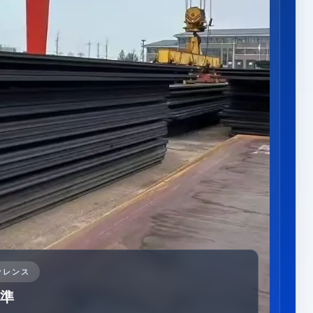
ァレンス
準