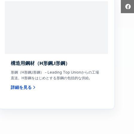
構造用鋼材（H形鋼,I形鋼）
形鋼（H形鋼,I形鋼） - Leading Top Unionからの工場
直送。H形鋼をはじめとする形鋼の包括的な供給,
詳細を見る