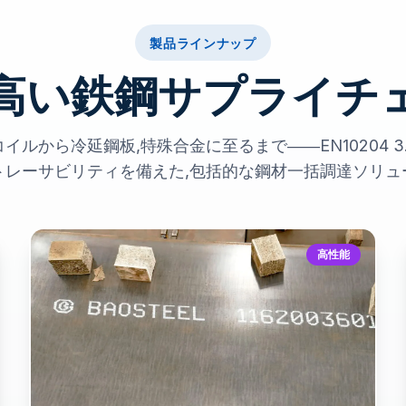
製品ラインナップ
高い鉄鋼サプライチ
ルから冷延鋼板,特殊合金に至るまで――EN10204 3
トレーサビリティを備えた,包括的な鋼材一括調達ソリュ
高性能