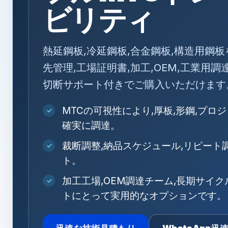
ビリティ
熱延鋼板,冷延鋼板,合金鋼板,構造用鋼板
先管理,工場証明書,加工,OEM,工業用
切断サポート付きでご購入いただけます
MTCの可視性により,厚板,形鋼,プロ
✓
確実に調達。
裁断調整,納品スケジュール,リピート
✓
ト。
加工工場,OEM調達チーム,長期サイ
✓
トにとって実用的なオプションです。