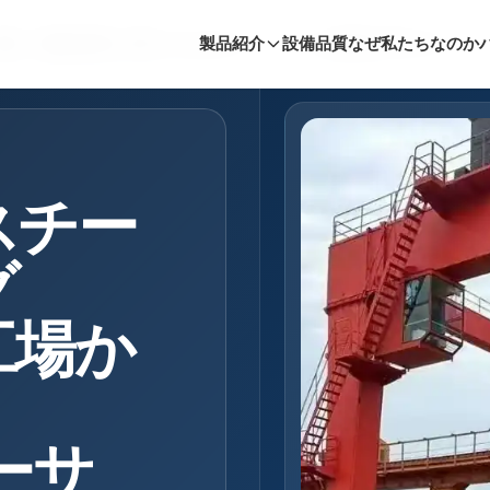
製品
施設
品質
なぜ私たちなのか
製品紹介
パートナー
設備
品質
お客様の声
なぜ私たちなのか
サポート
スチー
グ
工場か
ーサ