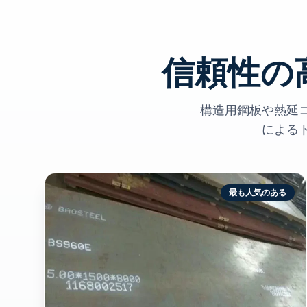
信頼性の
構造用鋼板や熱延コイ
による
最も人気のある