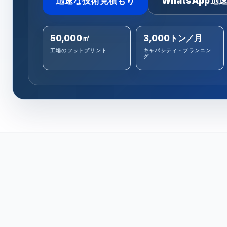
迅速な技術見積もり
WhatsApp迅
50,000㎡
3,000トン／月
工場のフットプリント
キャパシティ・プランニン
グ