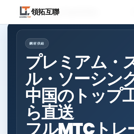
Leading Top Union
領拓互聯
鋼材供給
プレミアム・
ル・ソーシン
中国のトップ
ら直送
フルMTCトレ