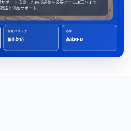
断サポート,安定した納期調整を必要とする加工バイヤー
調達と供給サポート。
配送ロジック
応答
輸出対応
高速RFQ