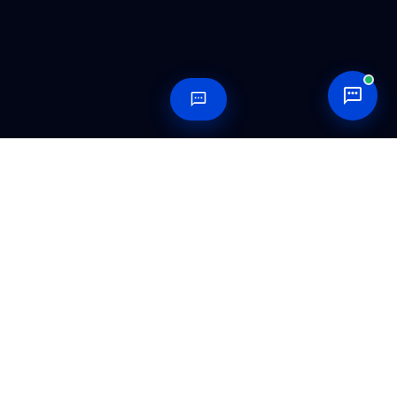
テクニカル・ファイルのチェ
ックリスト
完全なRFQパッケージは,生産開始前に実現可能性を検討
し,コストを見積もり,隠れたリスクを防ぐのに役立ちま