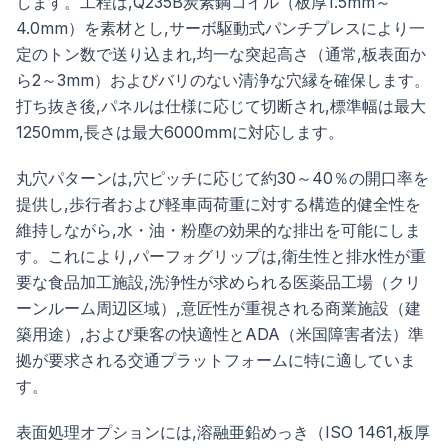
します。工程は,Q235B炭素鋼コイル（板厚1.5mm～
4.0mm）を素材とし,サーボ駆動式パンチプレスにより一
定のトン数で送り込まれ,均一な突起高さ（通常,板表面か
ら2～3mm）およびバリのない清浄な穴縁を確保します。
打ち抜き後,パネルは仕様に応じて切断され,標準幅は最大
1250mm,長さは最大6000mmに対応します。
丸穴パターンは,穴ピッチに応じて約30～40％の開口率を
提供し,歩行者および軽車両荷重に対する構造的健全性を
維持しながら,水・油・粉塵の効果的な排出を可能にしま
す。これにより,パーフォグリップは,衛生性と排水性が重
要な食品加工施設,洗浄性が求められる医薬品工場（クリ
ーンルーム周辺区域）,意匠性が重視される商業施設（建
築用途）,および乗客の快適性とADA（米国障害者法）準
拠が要求される交通プラットフォームに特に適していま
す。
表面処理オプションには,溶融亜鉛めっき（ISO 1461,板厚