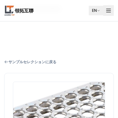
Leading Top Union
JA
領拓互聯
EN
サンプルセレクションに戻る