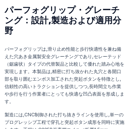
パーフォグリップ・グレーチ
ング：設計,製造および適用分
野
パーフォグリップは,滑り止め性能と歩行快適性を兼ね備
えた穴あき金属製安全グレーチングであり,セレーテッド
（鋸歯状）タイプの代替製品と比較して優れた踏み心地を
実現します。本製品は,精密に打ち抜かれた丸穴と各開口
部を取り囲むエンボス加工された突起ボタンを特徴とし,
信頼性の高いトラクションを提供しつつ,長時間立ち作業
や歩行を行う作業者にとっても快適な凹凸表面を形成しま
す。
製造には,CNC制御された打ち抜きラインを使用し,単一の
プログレッシブ工程で穿孔と突起ボタン成形を同時に実施