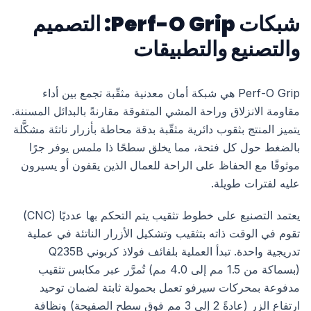
شبكات Perf-O Grip: التصميم
والتصنيع والتطبيقات
Perf-O Grip هي شبكة أمان معدنية مثقّبة تجمع بين أداء
مقاومة الانزلاق وراحة المشي المتفوقة مقارنةً بالبدائل المسننة.
يتميز المنتج بثقوب دائرية مثقّبة بدقة محاطة بأزرار ناتئة مشكَّلة
بالضغط حول كل فتحة، مما يخلق سطحًا ذا ملمس يوفر جرًا
موثوقًا مع الحفاظ على الراحة للعمال الذين يقفون أو يسيرون
عليه لفترات طويلة.
يعتمد التصنيع على خطوط تثقيب يتم التحكم بها عدديًا (CNC)
تقوم في الوقت ذاته بتثقيب وتشكيل الأزرار الناتئة في عملية
تدريجية واحدة. تبدأ العملية بلفائف فولاذ كربوني Q235B
(بسماكة من 1.5 مم إلى 4.0 مم) تُمرَّر عبر مكابس تثقيب
مدفوعة بمحركات سيرفو تعمل بحمولة ثابتة لضمان توحيد
ارتفاع الزر (عادةً 2 إلى 3 مم فوق سطح الصفيحة) ونظافة