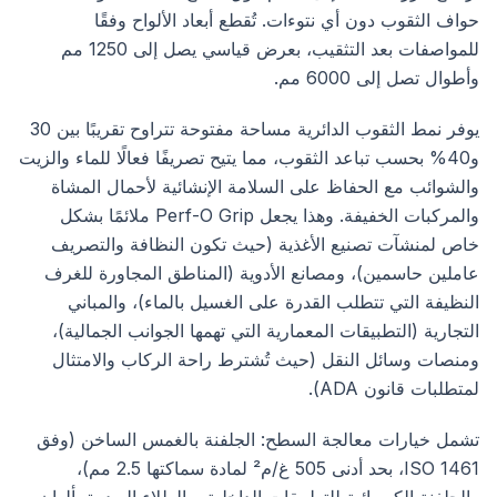
حواف الثقوب دون أي نتوءات. تُقطع أبعاد الألواح وفقًا
للمواصفات بعد التثقيب، بعرض قياسي يصل إلى 1250 مم
وأطوال تصل إلى 6000 مم.
يوفر نمط الثقوب الدائرية مساحة مفتوحة تتراوح تقريبًا بين 30
و40% بحسب تباعد الثقوب، مما يتيح تصريفًا فعالًا للماء والزيت
والشوائب مع الحفاظ على السلامة الإنشائية لأحمال المشاة
والمركبات الخفيفة. وهذا يجعل Perf-O Grip ملائمًا بشكل
خاص لمنشآت تصنيع الأغذية (حيث تكون النظافة والتصريف
عاملين حاسمين)، ومصانع الأدوية (المناطق المجاورة للغرف
النظيفة التي تتطلب القدرة على الغسيل بالماء)، والمباني
التجارية (التطبيقات المعمارية التي تهمها الجوانب الجمالية)،
ومنصات وسائل النقل (حيث تُشترط راحة الركاب والامتثال
لمتطلبات قانون ADA).
تشمل خيارات معالجة السطح: الجلفنة بالغمس الساخن (وفق
ISO 1461، بحد أدنى 505 غ/م² لمادة سماكتها 2.5 مم)،