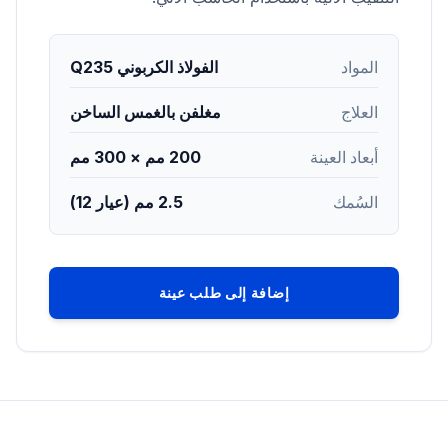
المواد
الفولاذ الكربوني Q235
العلاج
مغلفن بالغمس الساخن
أبعاد العينة
200 مم × 300 مم
السُمك
2.5 مم (عيار 12)
إضافة إلى طلب عينة