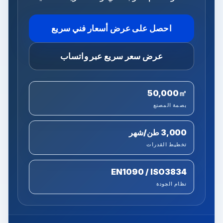
احصل على عرض أسعار فني سريع
عرض سعر سريع عبر واتساب
50,000㎡
بصمة المصنع
3,000 طن/شهر
تخطيط القدرات
EN1090 / ISO3834
نظام الجودة