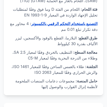
(SAW)، اللحام بالغاز مع الحماية (GTAW) (TIG)
فئة اللحام:
اللحام من الفئة D وما فوق وفقًا لمتطلبات
تحليل الإجهاد الواردة في المعيار EN 1993-1-9
التصنيع باستخدام التحكم الرقمي بالكمبيوتر
:
4 محاور مع
دقة تكرار تبلغ 0.01 مم
طرق القطع:
البلازما، القطع بالوقود والأكسجين، ليزر
الألياف بقدرة 30 كيلوواط
معالجة السطح:
التنظيف بالخردق وفقًا لمعيار SA 2.5،
وطلاء من الدرجة البحرية وفقًا لمعيار C5-M
الجلفنة:
طلاء بالغمس الساخن وفقًا للمعيار ISO 1461،
والرش الحراري وفقًا للمعيار ISO 2063
حامل المنصة:
مجموعات دعامات المنصات الملحومة
لأنظمة إنزال القوارب والوصول إليها