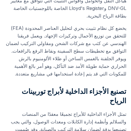
هياكل النقل والحوامل وأقواس التثبيت التي تتوافق مع معايير
DNV-GL وLloyd's Register الخاصة باللوجستيات الخاصة
بطاقة الرياح البحرية.
يخضع كل نظام تثبيت بحري لتحليل العناصر المحدودة (FEA)
للتحقق من توزيع الأحمال وتركيزات الإجهاد. ويعمل فريقنا
الهندسي عن كثب مع شركات الشحن ومقاولي التركيب لضمان
التوافق مع تخطيطات سطح السفينة ونقاط الرفع بالرافعات.
ويوفر الجلفنة بالغمس الساخن أو طلاء الألومنيوم بالرش
الحراري حماية طويلة الأمد ضد التآكل، وهو أمر بالغ الأهمية
للمكونات التي قد يتم إعادة استخدامها في مشاريع متعددة.
تصنيع الأجزاء الداخلية لأبراج توربينات
الرياح
تمثل الأجزاء الداخلية للأبراج تجميعًا معقدًا من المنصات
والسلالم وأنظمة إدارة الكابلات ومعدات الوصول، والتي يجب
تصنيعها بدقة لضمان سلامة التركيب والصيانة. وقد صُممت