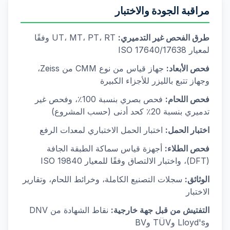
مراقبة الجودة والاختبار
طرق الفحص غير التدميري:
UT، MT، PT، RT وفقًا
لمعيار ISO 17640/17638
فحص الأبعاد:
جهاز قياس من نوع CMM من Zeiss،
وجهاز تتبع بالليزر للأجزاء الكبيرة
فحص اللحام:
فحص بصري بنسبة 100٪، وفحص غير
تدميري بنسبة 20٪ كحد أدنى (حسب المشروع)
اختبار الحمل:
اختبار الحمل الاختباري لمعدات الرفع
فحص الطلاء:
أجهزة قياس سماكة الطبقة الجافة
(DFT)، واختبار الالتصاق وفقًا للمعيار ISO 19840
الوثائق:
سجلات التصنيع الكاملة، وخرائط اللحام، وتقارير
الاختبار
التفتيش من قبل جهة خارجية:
نقاط الشهادة من DNV
وLloyd's وTÜV وBV