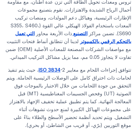
تروس ومعدات تحويل الطاقة التي تزن عدة أطنان، مع مقاومة
أحمال الرياح الشديدة والاهتزازات. نقوم بتصنيع مجموعات
الإطارات الرئيسية، وهياكل دعم المولدات، ومنصات تركيب
المعدات باستخدام الفولاذ الهيكلي عالي القوة (S355، S460،
S690). تضمن مراكز
التصنيع
ذات الأربعة محاور
التي تعمل
بالتحكم الرقمي بالكمبيوتر
لدينا أن تتطابق أنماط فتحات التثبيت
مع مواصفات الشركات المصنعة للمعدات الأصلية (OEM) ضمن
تفاوت لا يتجاوز 0.05 مم، مما يزيل مشاكل التركيب الميداني.
تتوافق إجراءات اللحام مع معايير
ISO 3834
-2، حيث يتم تنفيذ
لحامات ذات اختراق كامل على الوصلات الرئيسية الحاملة. ويتم
التحقق من جودة اللحامات من خلال الاختبار بالموجات فوق
الصوتية (UT) وفحص الجسيمات المغناطيسية (MT) قبل
المعالجة النهائية. كما يتم تطبيق عملية تخفيف الإجهاد بالاهتزاز
على مجموعات الهياكل الكبيرة لمنع حدوث تشوهات أثناء
التشغيل. ويتم تحديد أنظمة تحضير الأسطح والطلاء بناءً على
موقع التوربين (برّي، أو قريب من الشاطئ، أو بحري).