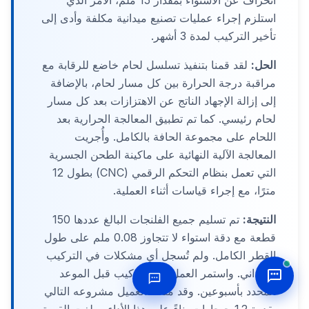
انحراف عن الاستواء بمقدار 15 ملم، الأمر الذي
استلزم إجراء عمليات تصنيع ميدانية مكلفة وأدى إلى
تأخير التركيب لمدة 3 أشهر.
الحل:
لقد قمنا بتنفيذ تسلسل لحام خاضع للرقابة مع
مراقبة درجة الحرارة بين كل مسار لحام، بالإضافة
إلى إزالة الإجهاد الناتج عن الاهتزازات بعد كل مسار
لحام رئيسي. كما تم تطبيق المعالجة الحرارية بعد
اللحام على مجموعة الحافة بالكامل. وأُجريت
المعالجة الآلية النهائية على ماكينة الطحن الجسرية
التي تعمل بنظام التحكم الرقمي (CNC) بطول 12
مترًا، مع إجراء قياسات أثناء العملية.
النتيجة:
تم تسليم جميع الفلنجات البالغ عددها 150
قطعة مع دقة استواء لا تتجاوز 0.08 ملم على طول
القطر الكامل. ولم تُسجل أي مشكلات في التركيب
الميداني. واستمر العمل في التركيب قبل الموعد
المحدد بأسبوعين. وقد منحنا العميل مشروعه التالي