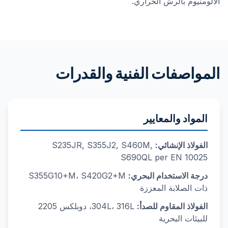
الألومنيوم بالرش الحراري.
المواصفات الفنية والقدرات
المواد والمعايير
الفولاذ الإنشائي:
S235JR, S355J2, S460M,
S690QL per EN 10025
درجة الاستخدام البحري:
S355G10+M، S420G2+M
ذات الصلابة المعززة
الفولاذ المقاوم للصدأ:
304L، 316L، دوبلكس 2205
للبيئات البحرية