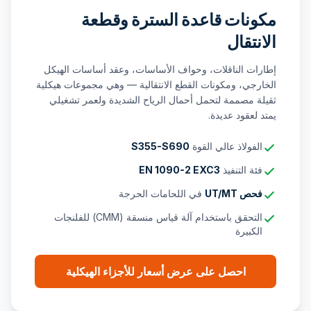
مكونات قاعدة السترة وقطعة
الانتقال
إطارات الناقلات، وحواف الأساسات، وعقد أساسات الهيكل
الخارجي، ومكونات القطع الانتقالية — وهي مجموعات هيكلية
ثقيلة مصممة لتحمل أحمال الرياح الشديدة ولعمر تشغيلي
يمتد لعقود عديدة.
الفولاذ عالي القوة
S355-S690
فئة التنفيذ
EN 1090-2 EXC3
فحص UT/MT
في اللحامات الحرجة
التحقق باستخدام آلة قياس منسقة (CMM) للفلنجات
الكبيرة
احصل على عرض أسعار للأجزاء الهيكلية