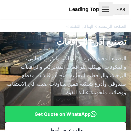
Leading Top Union
AR
الصفحة الرئيسية
>
الهياكل الثقيلة
>
تصنيع أذرع الرافعات
تصنيع أذرع الرافعات
التصنيع الدقيق لأذرع الرافعات، والذراع الجانبي،
والمكونات الهيكلية للرافعات المتحركة، والرافعات
البرجية، والرافعات البحرية. ننتج أذرعًا ذات مقطع
صندوقي وأذرع شبكية تتميز بتفاوتات ضيقة في الاستقامة
ووصلات ملحومة عالية القوة.
Get Quote on WhatsApp
طلب عرض أسعار