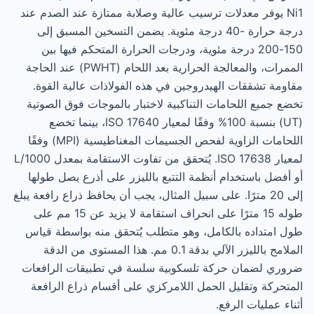
Ni1 يوفر معدلات ترسيب عالية وصلابة ممتازة عند الصدم عند
درجة حرارة -40 درجة مئوية. يضمن التسخين المسبق إلى
150-200 درجة مئوية، ودرجات الحرارة المتحكم فيها بين
الممرات، والمعالجة الحرارية بعد اللحام (PWHT) عند الحاجة
مقاومة تشققات الهيدروجين في هذه الفولاذات عالية القوة.
تخضع جميع اللحامات التناكبية لاختبار بالموجات فوق الصوتية
(UT) بنسبة 100% وفقًا لمعيار ISO 17640، بينما تخضع
اللحامات الزاوية لفحص الجسيمات المغناطيسية (MPI) وفقًا
لمعيار ISO 17638. يُتحقق من تفاوت الاستقامة بمعدل L/1000
أو أفضل باستخدام أنظمة التتبع بالليزر على أذرع يصل طولها
إلى 20 مترًا. على سبيل المثال، يجب أن يحافظ ذراع رافعة يبلغ
طوله 15 مترًا على انحراف استقامة لا يزيد عن 15 مم على
طول امتداده بالكامل، وهو متطلب يُتحقق منه بواسطة قياس
الملامح بالليزر الآلي بدقة 0.1 مم. هذا المستوى من الدقة
ضروري لضمان حركة تلسكوبية سلسة في تطبيقات الرافعات
المتحركة وتقليل الحمل اللامركزي على أقسام ذراع الرافعة
أثناء عمليات الرفع.