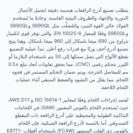
يتطلب تصنيع أذرع الرافعات هندسة دقيقة لتحمل الأحمال
الدورية والإجهاد والظروف البيئية القاسية. وعادةً ما يُستخدم
الفولاذ عالي القوة المبرد والمُصلَّب مثل S690QL وS890QL
وS960QL وفقًا للمعيار EN 10025-6، والتي توفر قوى انكسار
تتراوح من 690 ميجا باسكال إلى 960 ميجا باسكال. وهذا يتيح
تصنيع أذرع أخف وزنًا مع قدرات رفع أعلى. تبدأ عملية التصنيع
بقطع الألواح التي يصل سمكها إلى 50 مم باستخدام البلازما أو
الليزر بتحكم رقمي (CNC)، مما يحقق تفاوتات أبعاد تبلغ ±0.5
مم للمفاصل الحرجة. ويتم ضمان التحكم المستمر في فجوة
اللحام، مما يقلل من التشوه والضغط المتبقي أثناء عمليات
اللحام اللاحقة.
تُعتمد إجراءات اللحام وفقًا لمعايير ISO 15614-1 و AWS D1.1،
حيث يُستخدم اللحام بالقوس المغمور (SAW) في اللحامات
التناكبية الطولية والمحيطية على أذرع الرافعة ذات المقطع
الصندوقي. أما بالنسبة لأذرع الرافعة الشبكية، فإن اللحام
بالقوس ذي القلب المنصهر (FCAW) باستخدام أقطاب E81T1-