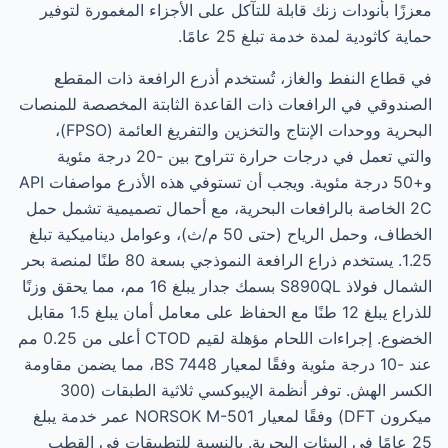
معززًا بأنودات زنك قابلة للتآكل على الأجزاء المغمورة لتوفير
حماية كاثودية لمدة خدمة تبلغ 25 عامًا.
في قطاع النفط والغاز، تُستخدم أذرع الرافعة ذات المقطع
الصندوقي في الرافعات ذات القاعدة الثابتة المخصصة للمنصات
البحرية ووحدات الإنتاج والتخزين والتفريغ العائمة (FPSO)،
والتي تعمل في درجات حرارة تتراوح بين -20 درجة مئوية
و+50 درجة مئوية. ويجب أن تستوفي هذه الأذرع مواصفات API
2C الخاصة بالرافعات البحرية، مع أحمال تصميمية تشمل حمل
الخطاف، وحمل الرياح (حتى 50 م/ث)، وعوامل ديناميكية تبلغ
1.25. يستخدم ذراع الرافعة النموذجي بسعة 80 طنًا لمنصة بحر
الشمال فولاذ S890QL بسمك جدار يبلغ 16 مم، مما يحقق وزنًا
للذراع يبلغ 12 طنًا مع الحفاظ على معامل أمان يبلغ 1.5 مقابل
الخضوع. إجراءات اللحام مؤهلة لقيم CTOD أعلى من 0.25 مم
عند -10 درجة مئوية وفقًا لمعيار BS 7448، مما يضمن مقاومة
الكسر الهش. توفر أنظمة الإيبوكسي ثلاثية الطبقات (300
ميكرون DFT) وفقًا لمعيار NORSOK M-501 عمر خدمة يبلغ
25 عامًا في البيئات البحرية. بالنسبة للتطبيقات في القطب