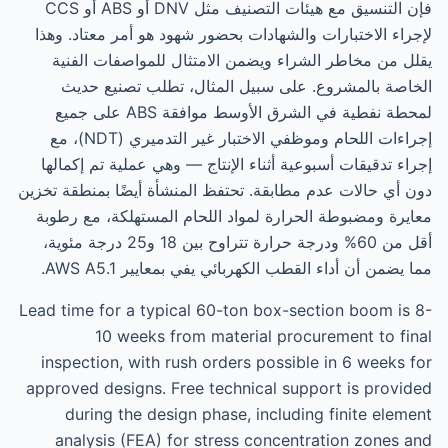
فإن التنسيق مع هيئات التصنيف مثل DNV أو ABS أو CCS
لإجراء الاختبارات والشهادات بحضور شهود هو أمر معتاد. وهذا
يقلل من مخاطر الشراء ويضمن الامتثال للمواصفات الفنية
الخاصة بالمشروع. على سبيل المثال، تطلب تصنيع حديث
لمحطة نفطية في الشرق الأوسط موافقة ABS على جميع
إجراءات اللحام وموظفي الاختبار غير التدميري (NDT)، مع
إجراء تدقيقات أسبوعية أثناء الإنتاج — وهي عملية تم إكمالها
دون أي حالات عدم مطابقة. تحتفظ المنشأة أيضًا بمنطقة تخزين
معايرة ومضبوطة الحرارة لمواد اللحام المستهلكة، مع رطوبة
أقل من 60% ودرجة حرارة تتراوح بين 18 و25 درجة مئوية،
مما يضمن أن أداء القطب الكهربائي يفي بمعايير AWS A5.1.
Lead time for a typical 60-ton box-section boom is 8-
10 weeks from material procurement to final
inspection, with rush orders possible in 6 weeks for
approved designs. Free technical support is provided
during the design phase, including finite element
analysis (FEA) for stress concentration zones and