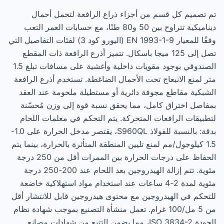
تم تصميم كل قسم من أجزاء ذراع الرافعة لتحمل أحمال
ديناميكية تتراوح بين 50 و80 طنًا، مع حسابات العمر التعب
وفقًا للمعيار EN 1993-1-9 (اليورو كود 3) لفئات التفاصيل التي
تصل إلى 125 ميجا باسكال. تتميز أذرع الرافعة ذات المقطع
الصندوقي بوجود مقويات داخلية وأغشية على مسافات تبلغ 1.5
متر لمنع الانبعاج تحت الأحمال الضاغطة. تستخدم أذرع الرافعة
الشبكية مقاطع مجوفة دائرية أو مستطيلة ملحومة عند العقد
بمفاصل اختراق كامل، مما يحقق نسبة قوة إلى وزن مُحسّنة
لتطبيقات الرافعات المتحركة. يتم التحكم في معلمات اللحام
بدقة: بالنسبة للفولاذ S960QL، يقتصر مدخل الحرارة على 1.0-
1.5 كيلوجول/مم لمنع تليين المنطقة المتأثرة بالحرارة، بينما يتم
الحفاظ على درجات الحرارة بين الممرات أقل من 250 درجة
مئوية. تتم إزالة الهيدروجين بعد اللحام عند 200-250 درجة
مئوية لمدة 2-4 ساعات عند استخدام مواد استهلاكية خاضعة
للتحكم في الهيدروجين مع محتوى هيدروجين قابل للانتشار أقل
من 5 مل/100 غرام. تعمل منشأة التصنيع بموجب شهادة نظام
الجودة ISO 3834-2، مما يضمن التتبع من شهادات مصانع