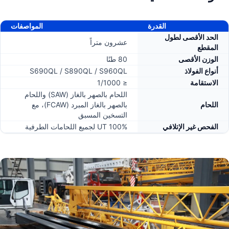
القدرة
المواصفات
الحد الأقصى لطول
عشرون متراً
المقطع
الوزن الأقصى
80 طنًا
أنواع الفولاذ
S690QL / S890QL / S960QL
الاستقامة
≤ 1/1000
اللحام بالصهر بالغاز (SAW) واللحام
اللحام
بالصهر بالغاز المبرد (FCAW)، مع
التسخين المسبق
الفحص غير الإتلافي
100% UT لجميع اللحامات الطرفية