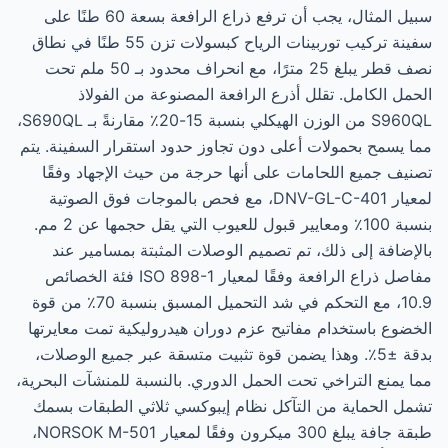
سبيل المثال، يجب أن ترفع ذراع الرافعة بسعة 60 طنًا على
سفينة تركيب توربينات الرياح كبسولات تزن 55 طنًا في نطاق
نصف قطر يبلغ 25 مترًا، مع انحراف محدود بـ 50 ملم تحت
الحمل الكامل. تقلل أذرع الرافعة المصنوعة من الفولاذ
S960QL من الوزن الهيكلي بنسبة 15-20٪ مقارنةً بـ S690QL،
مما يسمح بحمولات أعلى دون تجاوز حدود استقرار السفينة. يتم
تصنيف جميع اللحامات على أنها حرجة من حيث الإجهاد وفقًا
لمعيار DNV-GL-C-401، مع فحص بالموجات فوق الصوتية
بنسبة 100٪ ومعايير قبول للعيوب التي يقل حجمها عن 2 مم.
بالإضافة إلى ذلك، تم تصميم الوصلات المثبتة بمسامير عند
مفاصل ذراع الرافعة وفقًا لمعيار ISO 898-1 فئة الخصائص
10.9، مع التحكم في شد التحميل المسبق بنسبة 70٪ من قوة
الخضوع باستخدام مفاتيح عزم دوران هيدروليكية تمت معايرتها
بدقة ±5٪. وهذا يضمن قوة تثبيت متسقة عبر جميع الوصلات،
مما يمنع التراخي تحت الحمل الدوري. بالنسبة للمنشآت البحرية،
تشمل الحماية من التآكل نظام إيبوكسي ثلاثي الطبقات بسمك
طبقة جافة يبلغ 300 ميكرون وفقًا لمعيار NORSOK M-501،