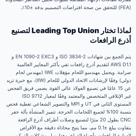
(FEA) للتحقق من صحة افتراضات التصميم بدقة ±10٪.
لماذا تختار Leading Top Union لتصنيع
أذرع الرافعات
يتم الجمع بين شهادات ISO 3834-2 و EN 1090-2 EXC3 و
AWS D1.1 لتقديم أذرع رافعات تفي بأكثر المعايير العالمية
صرامة. ويحمل مهندسو اللحام مؤهلات IWE (مهندس لحام
دولي) وفقًا لإرشادات الاتحاد الدولي لللحام (IIW)، مع خبرة تزيد
عن 15 عامًا في تصنيع الفولاذ عالي القوة. يضمن فريق الفحص
غير الإتلافي المتخصص والمعتمد وفقًا لمعيار ISO 9712
المستوى الثاني في UT و MPI والتصوير الشعاعي تغطية فحص
بنسبة 100% لجميع اللحامات الحرجة. تتميز المنشأة بآلة حفر
CNC بطول 20 مترًا لتصنيع وصلات أطراف أذرع الرافعة
بتفاوت يبلغ ±0.1 مم، مما يتيح محاذاة دقيقة مع الأقراص
الدوارة للرافعات وأجزاء الذراع. وهذا يزيل مشكلات التركيب