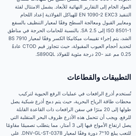
المواد الخام إلى التقارير النهائية للأبعاد. يشمل الامتثال لفئة
التنفيذ EN 1090-2 EXC3 للهياكل الفولاذية إعداد اللحام
ومعايير القبول ومعالجة السطح وفقًا لمعيار التنظيف بالسفع
ISO 8501-1 إلى SA 2.5. بالنسبة للحامات الحرجة في مناطق
الشد، يتم إجراء تقييمات ميكانيكا الكسر وفقًا لمعيار BS 7910
لتحديد أحجام العيوب المقبولة، حيث تتجاوز قيم CTOD عادةً
0.25 مم عند -20 درجة مئوية للفولاذ S890QL.
التطبيقات والقطاعات
تُستخدم أذرع الرافعات في عمليات الرفع الحيوية لتركيب
محطات طاقة الرياح البحرية، حيث يتم دمج أذرع شبكية يصل
طولها إلى 20 مترًا في سفن الرافعات ذات القاعدة القابلة
للرفع. ويجب أن تتحمل هذه الأذرع ظروف البحر المتقلبة التي
يصل ارتفاع الأمواج فيها إلى 3 أمتار، مما يتطلب تصميمًا مقاومًا
للتعب يبلغ 10^7 دورة وفقًا لمعيار DNV-GL-ST-0378. على