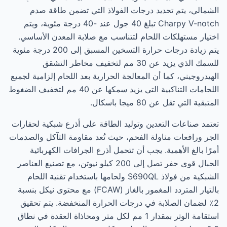
الشمالي، يتم تحديد درجات الفولاذ التي تضمن طاقة صدم
Charpy V-notch تبلغ 40 جول عند -40 درجة مئوية، ويتم
اختيار مستهلكات اللحام لتتناسب مع صلابة المعدن الأساسي.
يتم زيادة درجات حرارة التسخين المسبق إلى 200 درجة مئوية
للسمك الذي يزيد عن 30 مم لتخفيف مخاطر التشقق
الهيدروجيني، كما أن المعالجة الحرارية بعد اللحام إلزامية لجميع
اللحامات التناكبية التي يزيد سمكها عن 40 مم لتخفيف الضغوط
المتبقية التي تقل عن 80 ميجا باسكال.
تعتمد صناعات التعدين وتوليد الطاقة على أذرع شبكية لحفارات
الجر ورافعات مناولة الفحم، حيث تُعد مقاومة التآكل والصدمات
أمرًا بالغ الأهمية. يجب أن تتحمل أذرع الجرافات الكهربائية
الحبال قوى حفر تصل إلى 200 كيلو نيوتن، مع تصنيع العناصر
الشبكية من فولاذ S690QL ولحامها باستخدام تقنية اللحام
بالتيار المتردد المغمور بالغاز (FCAW) مع محتوى نيكل بنسبة
2٪ لضمان الصلابة في درجات الحرارة المنخفضة. يتم تحقيق
استقامة الوتر بمقدار 1 مم لكل متر ومحاذاة العقدة في نطاق