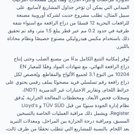
الميداني التي يمكن أن تؤخر جداول المشاريع لأسابيع. على
سبيل المثال، تطلب مشروع حديث لشركة أوروبية مصنعة
للرافعات البحرية 12 قسمًا من ذراع الرافعة مع استواء شفة
طرفية في حدود 0.2 مم عبر قطر يبلغ 1.5 متر، وقد تم تحقيق
ذلك باستخدام مكبس هيدروليكي مصنوع خصيصًا ونظام محاذاة
بالليزر.
تُوفر إمكانية التتبع الكامل بدءًا من مصنع الصلب وحتى إنتاج
ذراع الرافعة النهائي، مع شهادات المواد وفقًا للمعيار EN
10204 من النوع 3.1 لجميع الألواح والمقاطع. ويُخصص لكل
ذراع رافعة رقم تسلسلي فريد مصحوبًا بملف رقمي يحتوي على
خرائط اللحام، وتقارير الاختبارات غير التدميرية (NDT)،
وسجلات فحص الأبعاد، ومخططات المعالجة الحرارية. يُدقق
نظام إدارة الجودة سنويًا من قبل TÜV SÜD و Lloyd's
Register، ويشمل ذلك مراقبة العمليات الخاصة بالتسخين
المسبق، ومراقبة درجة الحرارة بين المراحل، ومعدلات التبريد
بعد اللحام. بالنسبة للمشاريع التي تتطلب تحققًا من طرف ثالث،