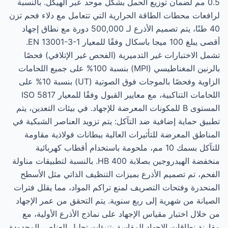
0.5 مم لضمان توزيع الحمل بشكل موحد عبر الهيكل. بالنسبة
لرافعات محطات الطاقة الحرارية التي تتعامل مع دلاء فحم تزن
40 طنًا، يتم تصميم الأذرع لـ 500,000 دورة مع نطاق إجهاد
أقصى يبلغ 100 ميجا باسكال وفقًا للمعيار EN 13001-3-1.
تشمل الاختبارات غير التدميرية (الفحص غير الإتلافي) فحصًا
بالرنين المغناطيسي (MPI) بنسبة 100% على جميع اللحامات
الزاوية وفحصًا بالموجات فوق الصوتية (UT) بنسبة 10% على
اللحامات التناكبية، مع معايير القبول وفقًا للمعيار ISO 5817
المستوى B للمكونات المعرضة للإجهاد. في بيئات التعدين، يتم
تطبيق حماية إضافية ضد التآكل: يتم تزويد العناصر الشبكية في
المناطق المعرضة للتأثيرات العالية ببطانات فولاذية مقاومة
للتآكل بسمك 10 مم، ملحومة باستخدام أقطاب كهربائية
منخفضة الهيدروجين بصلابة 400 HB. بالنسبة لتطبيقات مناولة
الفحم، تم تصميم الأذرع بميزات التنظيف الذاتي مثل الأسطح
المنحدرة وفتحات التصريف لمنع تراكم المواد، مما يقلل فترات
الصيانة من شهرية إلى ربع سنوية. يتم التحقق من عمر الإجهاد
من خلال اختبار مقياس الإجهاد على نماذج الأذرع الأولية، مع
مقارنة نطاقات الإجهاد المقاسة بتنبؤات تحليل العناصر المحدودة