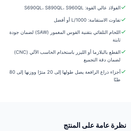
الفولاذ عالي القوة: S690QL، S890QL، S960QL
تفاوت الاستقامة: L/1000 أو أفضل
اللحام التلقائي بتقنية القوس المغمور (SAW) لضمان جودة
ثابتة
القطع بالبلازما أو الليزر باستخدام الحاسب الآلي (CNC)
لضمان دقة التجميع
أجزاء ذراع الرافعة يصل طولها إلى 20 مترًا ووزنها إلى 80
طنًا
نظرة عامة على المنتج