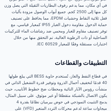
في أي مكان، مما يدعم رفوف البطاريات الثقيلة التي يصل وزن
كل منها إلى 2500 كجم. جميع أبواب الوصول مزودة بآليات
قفل ثلاثية النقاط وحشيات EPDM، مما يحافظ على تصنيف
حماية الدخول مقاومة دخول الغبار IP55 كمعيار قياسي، مع
توفر تصنيف مقاوم للغبار ومحمي ضد رشاشات الماء للتركيبات
الساحلية أو ذات الرطوبة العالية، تم التحقق منها من خلال
اختبارات مستقلة وفقًا للمعيار IEC 60529.
التطبيقات والقطاعات
في قطاع النفط والغاز، تُستخدم حاوية BESS التي يبلغ طولها
40 قدمًا لتخفيف أحمال الذروة وتوفير قدرة التشغيل الذاتي في
منشآت رؤوس الآبار النائية ومحطات ضخ خطوط الأنابيب، حيث
يكون الاتصال بالشبكة متقطعًا أو غير موثوق. على سبيل المثال،
يدمج التثبيت النموذجي في حوض بيرميان نظامًا بقدرة 4
ميجاوات ساعة لدعم محركات التردد المتغير (VFD) على