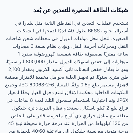
شبكات الطاقة الصغيرة للتعدين عن بُعد
تستخدم عمليات التعدين في المناطق النائية مثل بيلبارا في
أستراليا حاوية BESS بطول 40 قدمًا لدمجها في الشبكات
الصغيرة، لتحل محل مولدات الديزل في محطات شحن شاحنات
النقل ومحركات أحزمة النقل. ويؤدي نظام بسعة 3 ميجاوات
ساعة مقترنًا بمصفوفة طاقة شمسية كهروضوئية بقدرة 1
ميجاوات إلى خفض استهلاك الديزل بمقدار 800,000 لتر سنويًا،
وهو ما يعادل خفض انبعاثات ثاني أكسيد الكربون بمقدار 2,100
طن متري سنويًا. تم تجهيز العلبة بحوامل مخمدة للاهتزاز مصنفة
لاهتزاز مستمر يبلغ 0.5g وفقًا للمعيار IEC 60068-2-6، وجميع
المكونات الداخلية محكمة الإغلاق لمنع دخول الغبار وفقًا لمعيار
IP6X، وتم اختبارها باستخدام مسحوق التلك لمدة 8 ساعات في
فراغ يبلغ 2 كيلو باسكال. يستخدم نظام التبريد دائرة جليكول
مغلقة مع مبادل حراري ذي ألواح ملحومة، قادر على التخلص
من 120 كيلوواط من الحرارة عند درجة حرارة محيطة تبلغ 45
درجة مئوية، مع نسبة جليكول إلى ماء تبلغ 40:60 للحماية من