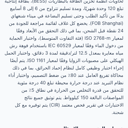
لحاويات أنظمة تخزين الطاقة بالبطاريات (BESS)، بطاقة إنتاجية
تبلغ 120 وحدة شهريًا، ومدة تسليم تتراوح من 6 إلى 8 أسابيع
بدءًا من تأكيد الطلب وحتى تسليم البضاعة في ميناء شنغهاي
(FOB Shanghai). يخضع كل غلاف لقائمة مراجعة للجودة من
24 نقطة قبل الشحن، بما في ذلك التحقق من الأبعاد وفقًا
لمعيار ISO 2768-m (فئة التفاوت المتوسط)، واختبار الحماية
من دخول الماء وفقًا لمعيار IEC 60529 باستخدام فوهة رش
مياه معايرة بمعدل 12.5 لتر/دقيقة لمدة 3 دقائق، واختبار الحمل
الهيكلي على مصبوبات الزوايا وفقًا لمعيار ISO 1161. يتم أيضًا
إجراء اختبار وظيفي كامل لنظام إخماد الحرائق، بما في ذلك
محاكاة تفريغ العامل عند 80٪ من ضغط التصميم، واختبار أداء
نظام التبريد عند درجة حرارة محيطة تبلغ 40 درجة مئوية
للتحقق من قدرة التخلص من الحرارة في نطاق 5٪ من
المواصفات البالغة 150 كيلوواط. يتم توثيق جميع نتائج
الاختبارات في تقرير فحص معتمد (CIR) يتم توفيره مع كل
شحنة.