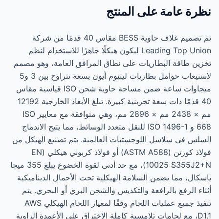
نظرة عامة على المنتج
تم تصميم غلاف حاوية BESS مقاس 40 قدمًا من شركة
Leading Top Union ليكون هيكلًا جاهزًا للاستخدام لنظم
تخزين طاقة البطاريات على نطاق المرافق العامة، وهو مصمم
لاستيعاب حوامل بطاريات ليثيوم أيون بسعة تتراوح بين 3 و5
ميجاوات ساعة ضمن مساحة حاوية شحن ISO قياسية مقاس
40 قدمًا ذات سعة تخزينية كبيرة. تبلغ الأبعاد الخارجية 12192
مم × 2438 مم × 2896 مم، وهي متوافقة مع معايير ISO
668 و ISO 1496-1 للنقل متعدد الوسائط، مما يتيح الاندماج
السلس في سلاسل اللوجستيات العالمية. يتم تصنيع الهيكل من
فولاذ كورتن (ASTM A588) أو فولاذ كربوني هيكلي (EN
10025 S355J2+N)، مع حد أدنى لقوة الخضوع يبلغ 355 ميجا
باسكال، مما يضمن السلامة الهيكلية تحت الأحمال الديناميكية
أثناء الرفع بالرافعة والتكديس والشحن البري أو البحري. يتم
تنفيذ جميع عمليات اللحام وفقًا لمعيار اللحام الهيكلي AWS
D1.1، مع لحامات تلامسية كاملة الاختراق على الأعمدة الزاوية