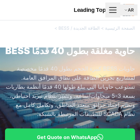
Leading Top Union
AR
الصفحة الرئيسية
>
الطاقة الجديدة / BESS
>
حاوية مغلقة بطول 40
قدمًا BESS
حاوية مغلقة بطول 40 قدمًا BESS
حاويات BESS كبيرة الحجم بطول 40 قدمًا مخصصة
لمشاريع تخزين الطاقة على نطاق المرافق العامة.
تستوعب حاوياتنا التي يبلغ طولها 40 قدمًا أنظمة بطاريات
بسعة 3-5 ميجاوات/ساعة، وتتميز بنظام تبريد احتياطي،
ونظام إخماد حرائق متعدد المناطق، وتكامل كامل مع
نظام SCADA للتطبيقات المرتبطة بالشبكة.
Get Quote on WhatsApp