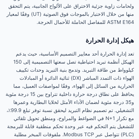
ولحامات زاوية جزئية الاختراق على الألواح الجانبية، يتم التحقق
منها من خلال الاختبار بالموجات فوق الصوتية (UT) وفقًا لمعيار
ASTM E164 للمفاصل الحاملة للأحمال الحرجة.
هيكل إدارة الحرارة
تعد إدارة الحرارة أحد معايير التصميم الأساسية، حيث يدعم
الهيكل أنظمة تبريد احتياطية تصل سعتها التصميمية إلى 150
كيلوواط من طاقة التبريد. وتدمج بنية التبريد وحدات تكييف
الهواء ذات التمدد المباشر (DX) ثنائية الدائرة أو المبادلات
الحرارية من السائل إلى الهواء، وفقًا لمواصفات العميل، مما
يحافظ على نطاق درجة حرارة داخلية تتراوح بين 15 درجة مئوية
و35 درجة مئوية لضمان الأداء الأمثل لخلايا البطارية وعمرها
التشغيلي. تم تصميم نظام التبريد ليحقق نسبة توفر تبلغ 99.9٪،
مع تكرار N+1 في الضواغط والمراوح، ومنطق تحويل تلقائي
للتشغيل يتم التحكم فيه عبر وحدة تحكم منطقية قابلة للبرمجة
(PLC) تتواصل عبر Modbus TCP. ملفوفات المبخر مطلية