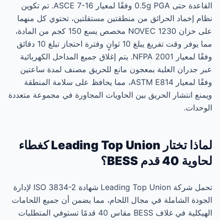
القاعدة حتى 0.5g PGA وفقًا لمعيار ASCE 7-16. تم تكوين
نظام إخماد الحرائق من منطقتين مستقلتين، تحتوي كل منهما
على خزان NOVEC 1230 مخصص يسع 150 كجم من المادة،
مما يوفر وقت تفريغ يبلغ 10 ثوانٍ وفترة احتجاز تبلغ 10 دقائق
وفقًا لمعيار NFPA 2001. يتم إغلاق جميع المداخل الكهربائية
عبر جدران العلبة بمعجون مانع للحريق مصنف لمدة ساعتين
وفقًا لمعيار ASTM E814، مما يحافظ على سلامة المنطقة
ويمنع انتشار الحريق بين الحاويات المجاورة في مجموعة متعددة
الوحدات.
لماذا تختار Leading Top Union كغطاء
لحاوية 40 قدم BESS؟
تحمل شركة Leading Top Union شهادة ISO 3834-2 لإدارة
الجودة الشاملة في مجال اللحام، مما يضمن أن جميع اللحامات
الهيكلية في غلاف BESS مقاس 40 قدمًا تستوفي المتطلبات