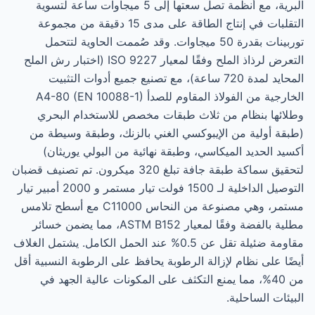
البرية، مع أنظمة تصل سعتها إلى 5 ميجاوات ساعة لتسوية
التقلبات في إنتاج الطاقة على مدى 15 دقيقة من مجموعة
توربينات بقدرة 50 ميجاوات. وقد صُممت الحاوية لتتحمل
التعرض لرذاذ الملح وفقًا لمعيار ISO 9227 (اختبار رش الملح
المحايد لمدة 720 ساعة)، مع تصنيع جميع أدوات التثبيت
الخارجية من الفولاذ المقاوم للصدأ A4-80 (EN 10088-1)
وطلائها بنظام من ثلاث طبقات مخصص للاستخدام البحري
(طبقة أولية من الإيبوكسي الغني بالزنك، وطبقة وسيطة من
أكسيد الحديد الميكاسي، وطبقة نهائية من البولي يوريثان)
لتحقيق سماكة طبقة جافة تبلغ 320 ميكرون. تم تصنيف قضبان
التوصيل الداخلية لـ 1500 فولت تيار مستمر و 2000 أمبير تيار
مستمر، وهي مصنوعة من النحاس C11000 مع أسطح تلامس
مطلية بالفضة وفقًا لمعيار ASTM B152، مما يضمن خسائر
مقاومة ضئيلة تقل عن 0.5% عند الحمل الكامل. يشتمل الغلاف
أيضًا على نظام لإزالة الرطوبة يحافظ على الرطوبة النسبية أقل
من 40%، مما يمنع التكثف على المكونات عالية الجهد في
البيئات الساحلية.