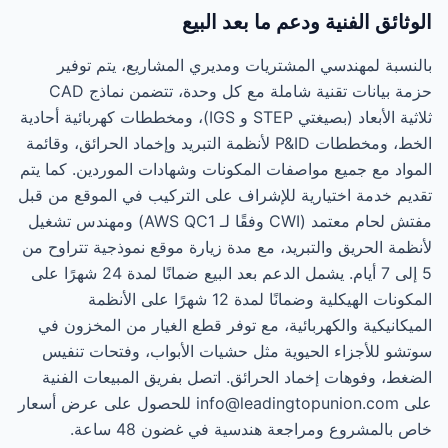
الوثائق الفنية ودعم ما بعد البيع
بالنسبة لمهندسي المشتريات ومديري المشاريع، يتم توفير
حزمة بيانات تقنية شاملة مع كل وحدة، تتضمن نماذج CAD
ثلاثية الأبعاد (بصيغتي STEP و IGS)، ومخططات كهربائية أحادية
الخط، ومخططات P&ID لأنظمة التبريد وإخماد الحرائق، وقائمة
المواد مع جميع مواصفات المكونات وشهادات الموردين. كما يتم
تقديم خدمة اختيارية للإشراف على التركيب في الموقع من قبل
مفتش لحام معتمد (CWI وفقًا لـ AWS QC1) ومهندس تشغيل
لأنظمة الحريق والتبريد، مع مدة زيارة موقع نموذجية تتراوح من
5 إلى 7 أيام. يشمل الدعم بعد البيع ضمانًا لمدة 24 شهرًا على
المكونات الهيكلية وضمانًا لمدة 12 شهرًا على الأنظمة
الميكانيكية والكهربائية، مع توفر قطع الغيار من المخزون في
سوتشو للأجزاء الحيوية مثل حشيات الأبواب، وفتحات تنفيس
الضغط، وفوهات إخماد الحرائق. اتصل بفريق المبيعات الفنية
على info@leadingtopunion.com للحصول على عرض أسعار
خاص بالمشروع ومراجعة هندسية في غضون 48 ساعة.