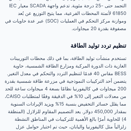
التجمد حتى -25 درجة مئوية. تدعم واجهة SCADA معيار IEC
61850 لأتمتة المحطات الفرعية، مما يتيح التوزيع عن بُعد
وموازنة مركز التحكم في العمليات (SOC) عبر عدة حاويات في
مصفوفة بقدرة 20 ميجاوات.
تنظيم تردد توليد الطاقة
تستخدم منشآت توليد الطاقة، بما في ذلك محطات التوربينات
الغازية ذات الدورة المركبة ومزارع الطاقة الشمسية، حاوية
BESS مقاس 40 قدمًا لتنظيم التردد والتحكم في معدل التغير.
يتضمن أحد التركيبات النموذجية في مزرعة طاقة شمسية بقدرة
200 ميجاوات في كاليفورنيا نظامًا بسعة 4 ميجاوات ساعة للحد
من معدلات التغير إلى 10% في الدقيقة وفقًا لمتطلبات CAISO،
مما يقلل خسائر التخفيض بنسبة 15% ويزيد الإيرادات السنوية
بمقدار 450,000 دولار. يعد التصميم المقاوم للزلازل (المنطقة
4) للحاوية أمرًا بالغ الأهمية للتركيبات في المناطق النشطة
زلزالياً مثل كاليفورنيا واليابان، حيث تم اختبار حوامل عزل