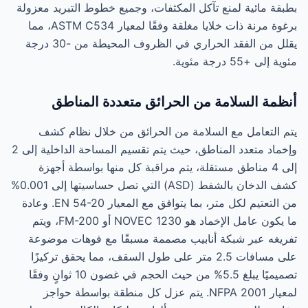
بطبقة مائية لمنع تآكل المكثفات، وجميع خطوط التبريد معزولة
برغوة مرنة ذات خلايا مغلقة وفقًا لمعيار ASTM C534، مما
يقلل من الفقد الحراري في الظروف المحيطة من -30 درجة
مئوية إلى +55 درجة مئوية.
أنظمة السلامة من الحرائق متعددة المناطق
يتم التعامل مع السلامة من الحرائق من خلال نظام كشف
وإخماد متعدد المناطق، حيث يتم تقسيم المساحة الداخلية إلى 2
إلى 4 مناطق مستقلة، يتم مراقبة كل منها بواسطة أجهزة
كشف الدخان بالشفط (ASD) التي تصل حساسيتها إلى 0.001%
من التعتيم لكل متر، بما يتوافق مع المعيار EN 54-20. وعادة
ما يكون عامل الإخماد هو NOVEC 1230 أو FM-200، ويتم
تفريغه عبر شبكة أنابيب مصممة مسبقًا مع فوهات موضوعة
على مسافات 2.5 متر على طول السقف، مما يحقق تركيزًا
تصميميًا يبلغ 5.5% من حيث الحجم في غضون 10 ثوانٍ وفقًا
لمعيار NFPA 2001. يتم عزل كل منطقة بواسطة حواجز