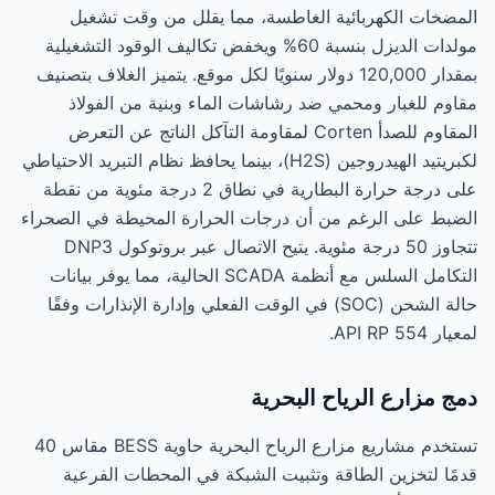
المضخات الكهربائية الغاطسة، مما يقلل من وقت تشغيل
مولدات الديزل بنسبة 60% ويخفض تكاليف الوقود التشغيلية
بمقدار 120,000 دولار سنويًا لكل موقع. يتميز الغلاف بتصنيف
مقاوم للغبار ومحمي ضد رشاشات الماء وبنية من الفولاذ
المقاوم للصدأ Corten لمقاومة التآكل الناتج عن التعرض
لكبريتيد الهيدروجين (H2S)، بينما يحافظ نظام التبريد الاحتياطي
على درجة حرارة البطارية في نطاق 2 درجة مئوية من نقطة
الضبط على الرغم من أن درجات الحرارة المحيطة في الصحراء
تتجاوز 50 درجة مئوية. يتيح الاتصال عبر بروتوكول DNP3
التكامل السلس مع أنظمة SCADA الحالية، مما يوفر بيانات
حالة الشحن (SOC) في الوقت الفعلي وإدارة الإنذارات وفقًا
لمعيار API RP 554.
دمج مزارع الرياح البحرية
تستخدم مشاريع مزارع الرياح البحرية حاوية BESS مقاس 40
قدمًا لتخزين الطاقة وتثبيت الشبكة في المحطات الفرعية