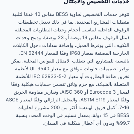
خدمات التخصيص والامتثال
تتوفر خدمات التخصيص لحاوية BESS مقاس 40 قدمًا لتلبية
متطلبات المشاريع المحددة، بما في ذلك تعديل تخطيطات
الرفوف الداخلية لتناسب أحجام وحدات البطاريات المختلفة
(مثل الرفوف مقاس 19 بوصة أو 23 بوصة)، ودمج وحدات
التكييف التي يوفرها العميل، وإضافة سدادات دخول الكابلات
الخارجية المصنفة بمعيار IP68 وفقًا للمعيار EN 62444.
بالنسبة للمشاريع التي تتطلب الامتثال للقوانين المحلية، يمكن
توفير تصميمات حاويات تتوافق مع معيار UL 9540 لأنظمة
تخزين طاقة البطاريات أو معيار IEC 62933-5-2 للأنظمة
المتصلة بالشبكة، مع حزم وثائق تتضمن حسابات هيكلية وفقًا
لمعيار Eurocode 3 أو AISC 360، وتقارير مقاومة الحريق
وفقًا لمعيار ASTM E119، والتحليل الزلزالي وفقًا لمعيار ASCE
7-16. أكمل فريق الهندسة أكثر من 200 مشروع لحاويات
BESS في 15 دولة، بمعدل تسليم في الوقت المحدد بنسبة
99.7% وبدون أي أعطال هيكلية في الميدان.