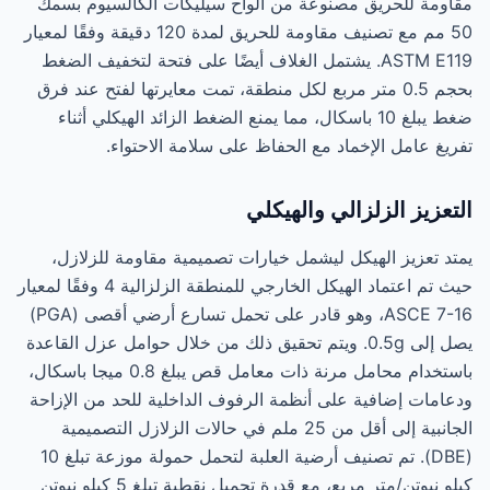
مقاومة للحريق مصنوعة من ألواح سيليكات الكالسيوم بسمك
50 مم مع تصنيف مقاومة للحريق لمدة 120 دقيقة وفقًا لمعيار
ASTM E119. يشتمل الغلاف أيضًا على فتحة لتخفيف الضغط
بحجم 0.5 متر مربع لكل منطقة، تمت معايرتها لفتح عند فرق
ضغط يبلغ 10 باسكال، مما يمنع الضغط الزائد الهيكلي أثناء
تفريغ عامل الإخماد مع الحفاظ على سلامة الاحتواء.
التعزيز الزلزالي والهيكلي
يمتد تعزيز الهيكل ليشمل خيارات تصميمية مقاومة للزلازل،
حيث تم اعتماد الهيكل الخارجي للمنطقة الزلزالية 4 وفقًا لمعيار
ASCE 7-16، وهو قادر على تحمل تسارع أرضي أقصى (PGA)
يصل إلى 0.5g. ويتم تحقيق ذلك من خلال حوامل عزل القاعدة
باستخدام محامل مرنة ذات معامل قص يبلغ 0.8 ميجا باسكال،
ودعامات إضافية على أنظمة الرفوف الداخلية للحد من الإزاحة
الجانبية إلى أقل من 25 ملم في حالات الزلازل التصميمية
(DBE). تم تصنيف أرضية العلبة لتحمل حمولة موزعة تبلغ 10
كيلو نيوتن/متر مربع، مع قدرة تحميل نقطية تبلغ 5 كيلو نيوتن