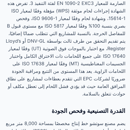
الصارمة للمعيار EN 1090-2 EXC3 لفئة التنفيذ 3. تفرض هذه
الشهادة إجراءات لحام موثقة (WPS) مؤهلة وفقًا لمعيار ISO
15614-1، وشهادة لحام وفقًا لمعيار ISO 9606-1، وفحص
بصري بنسبة 100% وفقًا لمعيار ISO 5817 مع مستوى قبول B
للمفاصل الحرجة. بالنسبة للمشاريع التي تتطلب ضمانًا إضافيًا،
يتم تقديم التحقق من طرف ثالث بواسطة DNV-GL أو Lloyd’s
Register، مع اختبار بالموجات فوق الصوتية (UT) وفقًا لمعيار
ISO 17640 على جميع اللحامات ذات الاختراق الكامل واختبار
الجسيمات المغناطيسية (MT) وفقًا لمعيار ISO 17638 على
اللحامات الزاوية. يعد هذا المستوى من التتبع ومراقبة الجودة
ضروريًا لشركات EPC التي تتقدم بعطاءات لمشاريع على نطاق
المرافق العامة حيث قد يؤدي فشل اللحام إلى تعطل مكلف أو
حوادث تتعلق بالسلامة.
القدرة التصنيعية وفحص الجودة
يضم مصنع سوتشو خط إنتاج مخصصًا بمساحة 8,000 متر مربع