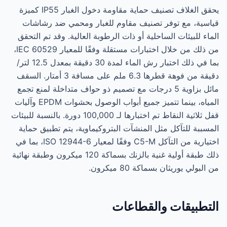
يحقق الغلاف تصنيف حماية مقاومة دخول الغبار IP55 كميزة
قياسية، مع توفر تصنيف مقاوم للغبار ومحمي ضد رشاشات
الماء للبيئات الساحلية أو ذات الرطوبة العالية. وقد تم التحقق
من ذلك من خلال اختبارات مستقلة وفقًا للمعيار IEC 60529،
بما في ذلك اختبار رش الماء لمدة 30 دقيقة بمعدل 12.5 لتر/
دقيقة من فوهة قطرها 6.3 ملم على مسافة 3 أمتار. السقف
مائل بزاوية 5 درجات مع تصميم ذو حواف متداخلة لمنع تجمع
المياه، بينما تتميز جميع أبواب الوصول بحشوات EPDM وآليات
قفل ثلاثية النقاط تم اختبارها لـ 100,000 دورة. بالنسبة للبيئات
المسببة للتآكل مثل المنشآت البتروكيماوية، يتم تطبيق حماية
اختيارية من التآكل C5-M وفقًا لمعيار ISO 12944-6، بما في
ذلك طبقة أولية غنية بالزنك بسماكة 120 ميكرون وطبقة نهائية
من البولي يوريثان بسماكة 80 ميكرون.
التطبيقات والقطاعات