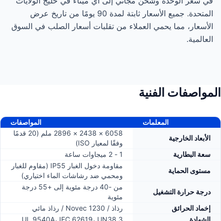
في سعر الوحدة وشحن مجاني إلى أي ميناء في خليج الولايات
المتحدة. جميع الأسعار ثابتة لمدة 90 يومًا من تاريخ عرض
الأسعار، مما يحمي العملاء من تقلبات أسعار الصلب في السوق
العالمية.
المواصفات الفنية
المعلمات
المواصفات
6058 × 2438 × 2896 ملم (20 قدمًا
الأبعاد الخارجية
وفقًا لمعيار ISO)
سعة البطارية
1 - 2 ميجاوات ساعة
مقاومة دخول الغبار IP55 (مقاوم للغبار
مستوى الحماية
ومحمي ضد رشاشات الماء اختياري)
من -40 درجة مئوية إلى +55 درجة
درجة حرارة التشغيل
مئوية
إخماد الحرائق
رذاذ / Novec 1230 / رذاذ مائي
الشهادة
UL 9540A، IEC 62619، UN38.3