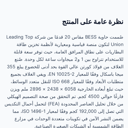
نظرة عامة على المنتج
صُممت حاوية BESS مقاس 20 قدمًا من شركة Leading Top
Union لتكون منصة قياسية ومعيارية لأنظمة تخزين طاقة
البطاريات على نطاق المرافق العامة، حيث توفر سعة قابلة
للاستخدام تتراوح بين 1 و2 ميجاوات ساعة لكل وحدة. صُنع
الغلاف من فولاذ كورتن عالي القوة بحد أدنى للخضوع يبلغ 355
ميجا باسكال وفقًا للمعيار EN 10025-2، ويفي الغلاف بجميع
متطلبات الأبعاد وفقًا للمعيار ISO 668 للنقل متعدد الوسائط،
حيث تبلغ أبعاده الخارجية 6058 × 2438 × 2896 ملم ويزن
فارغًا حوالي 4500 كجم. تم التحقق من صحة التصميم الهيكلي
من خلال تحليل العناصر المحدودة (FEA) لتحمل أحمال التكديس
التي تصل إلى 192,000 كجم وفقًا لمعيار ISO 1496-1، مما
يضمن النشر الآمن في تكوينات متعددة الوحدات في مزارع
الطاقة الشمسية أو الشبكات الصغيرة الصناعية.