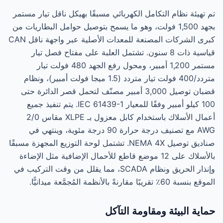
تم تهيئة نظام التكامل الكهربائي مسبقًا بهيكل ناقل تيار مستمر
بجهد 1,500 فولت، وهو ما يسمح بتوصيل حوامل البطاريات من
كبرى الشركات المصنعة للمعدات الأصلية عبر واجهة ناقل CAN
قياسية ذات 8 سنون. تشتمل العلبة على مفتاح فصل تيار
مستمر 1,200 أمبير، ومحول رفع الجهد 480 فولت تيار
متردد/400 فولت تيار متردد (1.5 ميجا فولت أمبير)، ونظام
قضبان توصيل 3,000 أمبير مصنّف لتحمل قصر الدائرة حتى
100 كيلو أمبير وفقًا للمعيار IEC 61439-1. يتم تنفيذ جميع
أعمال الأسلاك باستخدام كابل معزول بـ XLPE مقاس 2/0
AWG مع تصنيف درجة حرارة 90 درجة مئوية، وينتهي في
صناديق توصيل NEMA 4X. تشتمل لوحة التوزيع المجهزة مسبقًا
بالأسلاك على 12 موضع قاطع للأحمال الإضافية مثل الإضاءة
وإنذار الحريق ونظام SCADA، مما يقلل من وقت التركيب في
الموقع بنسبة 60٪ تقريبًا مقارنةً بالأنظمة المُجمَّعة ميدانيًّا.
حماية البيئة ومقاومة التآكل