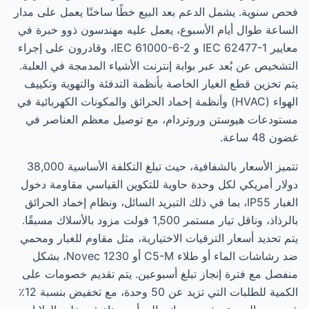
فحص سنوية. يشمل الدعم بعد البيع خطًا ساخنًا يعمل على مدار
الساعة طوال أيام الأسبوع، يعمل عليه مهندسون ذوو خبرة في
معايير IEC 62477-1 و IEC 61000-6-2، وقادرون على إجراء
التشخيص عن بُعد عبر بوابة إنترنت الأشياء المدمجة في العلبة.
يتم تخزين قطع الغيار الخاصة بأنظمة التدفئة والتهوية وتكييف
الهواء (HVAC) وأنظمة إخماد الحرائق والمكونات الكهربائية في
مستودعات هيوستن وروتردام، مع توصيل معظم العناصر في
غضون 48 ساعة.
تتميز الأسعار بالشفافية، حيث تبلغ التكلفة الأساسية 38,000
دولار أمريكي لكل وحدة حاوية للتكوين القياسي مقاومة دخول
الغبار IP55، بما في ذلك التبريد السائل، ونظام إخماد الحرائق
بالرذاذ، وناقل تيار مستمر 1,500 فولت مزود بالأسلاك مسبقًا.
يتم تحديد أسعار الترقيات الاختيارية، مثل مقاوم للغبار ومحمي
ضد رشاشات الماء أو طلاء C5-M أو Novec 1230، بشكل
منفصل مع فترة إنجاز تبلغ أسبوعين. يتم تقديم خصومات على
الكمية للطلبات التي تزيد عن 50 وحدة، مع تخفيض بنسبة 12٪