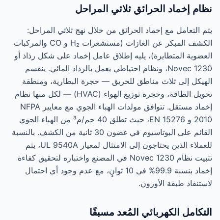
نظام إخماد الحرائق ثلاثي المراحل
يتم التعامل مع إخماد الحرائق من خلال نهج ثلاثي المراحل:
الكشف المبكر عن الغازات (مستشعرات H₂ و CO والمركبات
العضوية المتطايرة)، يليه إطلاق عامل إخماد على شكل رذاذ أو
Novec 1230، ونظام احتياطي يعمل بالرذاذ المائي. ينقسم
الهيكل إلى ثلاث مناطق للحريق — حجرة البطارية، ومنطقة
تحويل الطاقة، وحجرة توزيع الهواء (HVAC) — لكل منها نظام
إخماد مستقل. تتوافق مولدات الهباء الجوي مع معايير NFPA
2010 و EN 15276، حيث تطلق 40 جم/م³ من الهباء الجوي
القائم على البوتاسيوم في غضون 30 ثانية من الكشف. بالنسبة
للعملاء الذين يحتاجون إلى الامتثال لمعيار UL 9540A، يتم
تثبيت نظام Novec 1230 في المصنع واختباره لتحقيق كفاءة
إخماد بنسبة 99.9% في 10 ثوانٍ، مع عدم وجود أي احتمال
لاستنفاد طبقة الأوزون.
التكامل الكهربائي المُعد مسبقًا