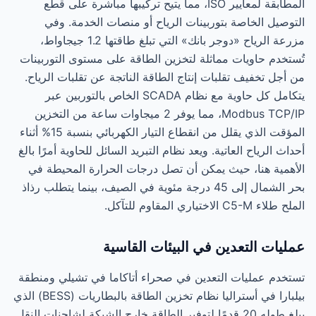
المطابقة لمعايير ISO، مما يتيح تركيبها مباشرة على قطع
التوصيل الخاصة بتوربينات الرياح أو منصات الخدمة. وفي
مزرعة الرياح «دوجر بانك» التي تبلغ طاقتها 1.2 جيجاواط،
تُستخدم حاويات مماثلة لتخزين الطاقة على مستوى التوربينات
من أجل تخفيف تقلبات إنتاج الطاقة الناتجة عن تقلبات الرياح.
يتكامل كل حاوية مع نظام SCADA الخاص بالتوربين عبر
Modbus TCP/IP، مما يوفر 2 ميجاوات ساعة من التخزين
المؤقت الذي يقلل من انقطاع التيار الكهربائي بنسبة 15% أثناء
أحداث الرياح العاتية. ويعد نظام التبريد السائل للحاوية أمرًا بالغ
الأهمية هنا، حيث يمكن أن تصل درجات الحرارة المحيطة في
بحر الشمال إلى 45 درجة مئوية في الصيف، بينما يتطلب رذاذ
الملح طلاء C5-M الاختياري المقاوم للتآكل.
عمليات التعدين في البيئات القاسية
تستخدم عمليات التعدين في صحراء أتاكاما في تشيلي ومنطقة
بيلبارا في أستراليا نظام تخزين الطاقة بالبطاريات (BESS) الذي
يبلغ طوله 20 قدمًا لتوفير الطاقة خارج الشبكة لشاحنات النقل