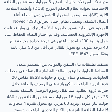
مدينة تكساس ثلاث حاويات لتوفير 6 ميجاوات ساعة من الطاقة
الاحتياطية لخوادم نظام التحكم الموزع (DCS) وأنظمة السلامة
الآلية (SIS)، مما يضمن استمرار التشغيل دون انقطاع أثناء
أعطال الشبكة. ويحظى نظام إخماد الحرائق Novec 1230
الموجود في العلبة بتقدير خاص هنا، لأنه لا يترك أي بقايا قد تلوث
الأجهزة الإلكترونية الحساسة. وقد تم اختبار النظام للحفاظ على
حمل بنسبة 100٪ لمدة ساعتين في درجة حرارة محيطة تبلغ
40 درجة مئوية، مع تحويل تلقائي في أقل من 50 مللي ثانية
وفقًا لمعيار IEEE 1547.
تستفيد تطبيقات بناء السفن والموانئ من التصميم متعدد
الوسائط للحاويات لتوفير الطاقة الشاطئية المتنقلة في محطات
الحاويات. ويستخدم ميناء روتردام حاويات BESS مقاس 20
قدمًا لتزويد الرافعات الكهربائية على الرصيف بالطاقة خلال
فترات ذروة الطلب، مما يقلل رسوم التوصيل بالشبكة بنسبة
25٪. توفر كل حاوية 1.5 ميجاوات ساعة من الطاقة بجهد 480
فولت تيار متردد، وتردد 60 هرتز، مع محول بقدرة 1 ميجاوات
لالتقاط الطاقة الناتجة عن الكبح التجددي للرافعات. تسمح