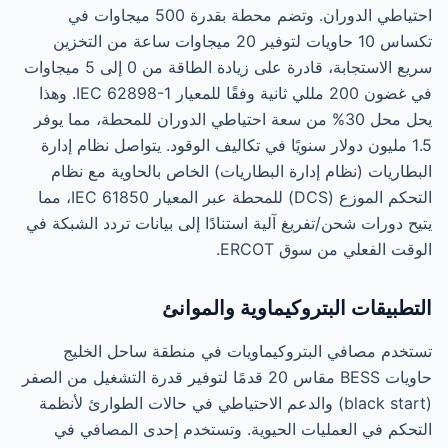
احتياطي الدوران. وتضم محطة بقدرة 500 ميجاوات في
تكساس 10 حاويات لتوفير 20 ميجاوات ساعة من التخزين
سريع الاستجابة، قادرة على زيادة الطاقة من 0 إلى 5 ميجاوات
في غضون 200 مللي ثانية وفقًا للمعيار IEC 62898-1. وهذا
يحل محل 30% من سعة احتياطي الدوران للمحطة، مما يوفر
1.5 مليون دولار سنويًا في تكاليف الوقود. يتواصل نظام إدارة
البطاريات (نظام إدارة البطاريات) الخاص بالحاوية مع نظام
التحكم الموزع (DCS) للمحطة عبر المعيار IEC 61850، مما
يتيح دورات شحن/تفريغ آلية استنادًا إلى بيانات تردد الشبكة في
الوقت الفعلي من سوق ERCOT.
التطبيقات البتروكيماوية والموانئ
تستخدم مصافي البتروكيماويات في منطقة ساحل الخليج
حاويات BESS مقاس 20 قدمًا لتوفير قدرة التشغيل من الصفر
(black start) والدعم الاحتياطي في حالات الطوارئ لأنظمة
التحكم في العمليات الحيوية. وتستخدم إحدى المصافي في