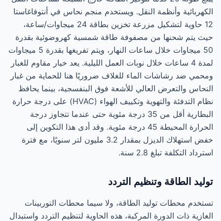
الكهربائية وأنظمة النقل. ويستخدم منجم نحاس في أنتوفاغاستا
12 حاوية لتشكيل مزرعة تخزين بطاقة 24 ميجاوات/ساعة،
حيث يتم شحنها من مصفوفة طاقة شمسية كهروضوئية بقدرة
50 ميجاوات خلال ساعات النهار، ويتم تفريغها بقدرة 5 ميجاوات
لمدة 4 ساعات خلال نوبات العمل الليلية. يعد خيار مقاوم للغبار
ومحمي ضد رشاشات الماء للغلاف ضروريًا هنا للحماية من غبار
النحاس والتعرض العالي للأشعة فوق البنفسجية، بينما يحافظ
نظام التدفئة والتهوية وتكييف الهواء (HVAC) على درجة حرارة
البطارية أقل من 35 درجة مئوية حتى عندما تتجاوز درجة
الحرارة المحيطة 45 درجة مئوية. وقد أدى هذا التكوين إلى
خفض استهلاك الديزل بمقدار 3.2 مليون لتر سنويًا، مع فترة
استرداد التكلفة تبلغ 2.8 سنة.
توليد الطاقة وتنظيم التردد
تستخدم محطات توليد الطاقة، ولا سيما محطات التوربينات
الغازية ذات الدورة المركبة، هذه الحاوية لتنظيم التردد واستبدال