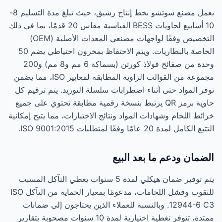
يعمل مصنع سوتشو بخط إنتاج رشيق، حيث تبلغ مدة التسليم 8-
10 أسابيع لحاويات BESS القياسية مقاس 20 قدمًا، بما في ذلك
التخصيص وفقًا لواجهات مصنعي المعدات الأصلية (OEM)
الخاصة بالبطاريات. ويتم الاحتفاظ بمخزون احتياطي يضم 50
وحدة من صفائح فولاذ كورتن (بسماكة 6 مم و8 مم) و200
مجموعة من القوالب الزاوية المطابقة لمعايير ISO، مما يضمن
توفر المواد حتى أثناء اضطرابات سلسلة التوريد. يتم ترقيم كل
حاوية برمز QR يرتبط بنسخة رقمية مطابقة تحتوي على جميع
خرائط اللحام وشهادات المواد ونتائج الاختبارات، مما يتيح إمكانية
التتبع الكامل لمدة 20 عامًا وفقًا لمتطلبات ISO 9001:2015.
الضمان ودعم ما بعد البيع
يتم توفير ضمان هيكلي لمدة 5 سنوات يغطي التآكل المسبب
للثقوب وفشل اللحامات، مدعومًا بمعيار الحماية من التآكل ISO
12944-6 C3. وبالنسبة للعملاء الذين يحتاجون إلى ضمانات
ممتدة، تتوفر تغطية اختيارية لمدة 10 سنوات مصحوبة بتقارير