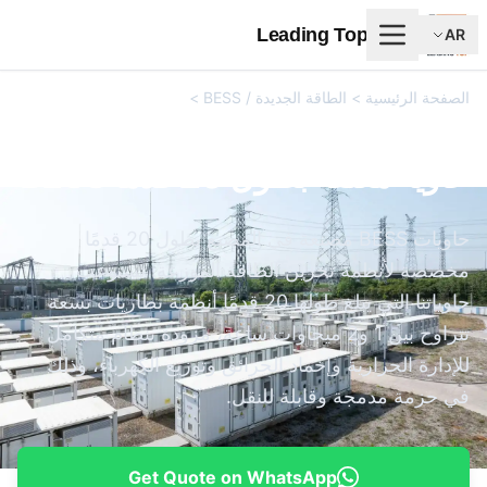
Leading Top Union
AR
الصفحة الرئيسية
>
الطاقة الجديدة / BESS
>
حاوية مغلقة بطول 20
قدمًا BESS
حاوية مغلقة بطول 20 قدمًا BESS
حاويات BESS مصنعة في المصنع بطول 20 قدمًا
مخصصة لأنظمة تخزين الطاقة الموزعة. تستوعب
حاوياتنا التي يبلغ طولها 20 قدمًا أنظمة بطاريات بسعة
تتراوح بين 1 و2 ميجاوات ساعة، مزودة بنظام متكامل
للإدارة الحرارية وإخماد الحرائق وتوزيع الكهرباء، وذلك
في حزمة مدمجة وقابلة للنقل.
Get Quote on WhatsApp