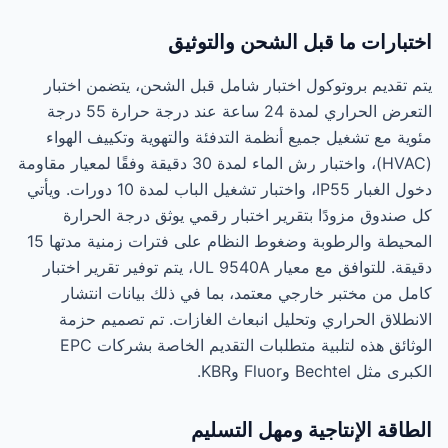
اختبارات ما قبل الشحن والتوثيق
يتم تقديم بروتوكول اختبار شامل قبل الشحن، يتضمن اختبار
التعرض الحراري لمدة 24 ساعة عند درجة حرارة 55 درجة
مئوية مع تشغيل جميع أنظمة التدفئة والتهوية وتكييف الهواء
(HVAC)، واختبار رش الماء لمدة 30 دقيقة وفقًا لمعيار مقاومة
دخول الغبار IP55، واختبار تشغيل الباب لمدة 10 دورات. ويأتي
كل صندوق مزودًا بتقرير اختبار رقمي يوثق درجة الحرارة
المحيطة والرطوبة وضغوط النظام على فترات زمنية مدتها 15
دقيقة. للتوافق مع معيار UL 9540A، يتم توفير تقرير اختبار
كامل من مختبر خارجي معتمد، بما في ذلك بيانات انتشار
الانطلاق الحراري وتحليل انبعاث الغازات. تم تصميم حزمة
الوثائق هذه لتلبية متطلبات التقديم الخاصة بشركات EPC
الكبرى مثل Bechtel وFluor وKBR.
الطاقة الإنتاجية ومهل التسليم