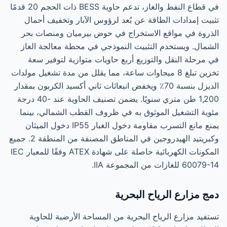
في قطاع النفط والغاز، تدعم حاوية BESS ذات الحجم 20 قدمًا
تثبيت إمدادات الطاقة عن بُعد لرؤوس الآبار وتخفيف أحمال
الذروة في مواقع الاستخراج في حوض بيرميان ومنصات بحر
الشمال. ويستخدم التثبيت النموذجي في محطة معالجة الغاز
في مرحلة النقل والتوزيع أربع حاويات متوازية لتوفير سعة
تخزين تبلغ 8 ميجاوات ساعة، مما يقلل من مدة تشغيل مولدات
الديزل بنسبة 70٪ ويخفض انبعاثات ثاني أكسيد الكربون بمقدار
1,200 طن متري سنويًا. يضمن تصنيف الحاوية عند -40 درجة
مئوية التشغيل الموثوق به في ظروف القطب الشمالي، بينما
يمنع مانع التسرب مقاومة دخول الغبار IP55 دخول الميثان
وكبريتيد الهيدروجين في المناطق المصنفة من المنطقة 2. جميع
المكونات الكهربائية حاصلة على شهادة ATEX وفقًا للمعيار IEC
60079-14 للغازات من المجموعة IIA.
دمج مزارع الرياح البحرية
تستفيد مزارع الرياح البحرية من المساحة الأرضية للحاوية