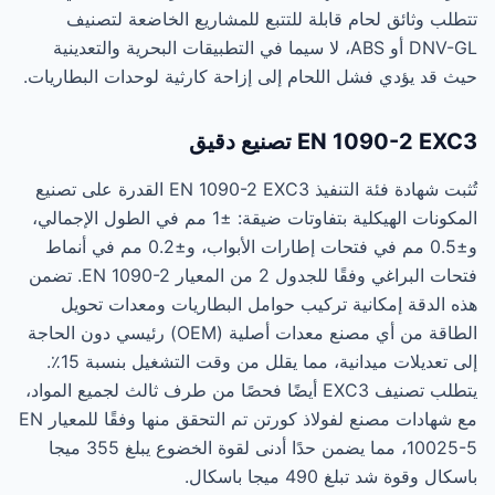
تتطلب وثائق لحام قابلة للتتبع للمشاريع الخاضعة لتصنيف
DNV-GL أو ABS، لا سيما في التطبيقات البحرية والتعدينية
حيث قد يؤدي فشل اللحام إلى إزاحة كارثية لوحدات البطاريات.
EN 1090-2 EXC3 تصنيع دقيق
تُثبت شهادة فئة التنفيذ EN 1090-2 EXC3 القدرة على تصنيع
المكونات الهيكلية بتفاوتات ضيقة: ±1 مم في الطول الإجمالي،
و±0.5 مم في فتحات إطارات الأبواب، و±0.2 مم في أنماط
فتحات البراغي وفقًا للجدول 2 من المعيار EN 1090-2. تضمن
هذه الدقة إمكانية تركيب حوامل البطاريات ومعدات تحويل
الطاقة من أي مصنع معدات أصلية (OEM) رئيسي دون الحاجة
إلى تعديلات ميدانية، مما يقلل من وقت التشغيل بنسبة 15٪.
يتطلب تصنيف EXC3 أيضًا فحصًا من طرف ثالث لجميع المواد،
مع شهادات مصنع لفولاذ كورتن تم التحقق منها وفقًا للمعيار EN
10025-5، مما يضمن حدًا أدنى لقوة الخضوع يبلغ 355 ميجا
باسكال وقوة شد تبلغ 490 ميجا باسكال.