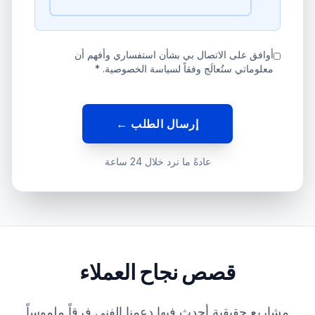
أوافق على الاتصال بي بشأن استفساري وأفهم أن
معلوماتي ستُعالَج وفقاً لسياسة الخصوصية. *
إرسال الطلب ←
عادةً ما نرد خلال 24 ساعة
قصص نجاح العملاء
مشاريع حقيقية أحدث فيها دعمنا الفني فرقاً ملموساً