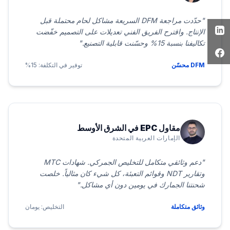
"حدّدت مراجعة DFM السريعة مشاكل لحام محتملة قبل
الإنتاج. واقترح الفريق الفني تعديلات على التصميم خفّضت
تكاليفنا بنسبة 15% وحسّنت قابلية التصنيع."
DFM محسّن
توفير في التكلفة: 15%
مقاول EPC في الشرق الأوسط
الإمارات العربية المتحدة
"دعم وثائقي متكامل للتخليص الجمركي. شهادات MTC
وتقارير NDT وقوائم التعبئة، كل شيء كان مثالياً. خلصت
شحنتنا الجمارك في يومين دون أي مشاكل."
وثائق متكاملة
التخليص: يومان