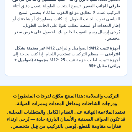
طرفي للجانب القصير
. تسمح الفتحات الطويلة بتعديل دقيق أثناء
التركيب عندما لا تتطابق مواقع الثقوب تمامًا. لا يتضمن المنتج
القياسي ثقوب الجانب الطويل. إذا كانت مقطورتك أو شاحنتك أو
إطار المعدات أو المنصة تتطلب ثقوبًا على الجانب الطويل،
يُرجى إرسال رسم الثقوب الخاص بك للحصول على عرض سعر
مخصص.
أجهزة تثبيت M12:
الصواميل والبراغي M12
غير مضمنة بشكل
افتراضي
— معظم التركيبات تستخدم اللحام. إذا كنت بحاجة إلى
أجهزة تثبيت، اطلب حزمة تثبيت M12:
25 مجموعة (صواميل +
براغي) مقابل +$9
.
التركيب والسلامة:
هذا المنتج مكوّن لدرجات المقطورات
ودرجات الشاحنات ومداخل المعدات وممرات الصيانة.
تعتمد الملاءمة النهائية على النظام الكامل والمتطلبات المحلية.
قد تكون الحواف المعدنية والأسنان البارزة حادة — يُرجى ارتداء
قفازات مقاومة للقطع. يُوصى بالتركيب من قِبل متخصص.