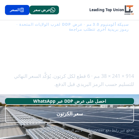
Leading Top Union
عرض سعر
السعر
سبيكة ألومنيوم 3.0 مم · عرض DDP لغرب الولايات المتحدة ·
رموز بريدية أخرى تتطلب مراجعة
درجة أمان من الألومنيوم لمداخل
المقطورات والشاحنات والمعدات
914 × 241 × 38 مم · 6 قطع لكل كرتون. يُؤكَّد السعر النهائي
للتسليم حسب الرمز البريدي قبل الدفع.
احصل على عرض DDP عبر WhatsApp
سعر الكرتون
الدفع عبر رابط دفع Payoneer — لا يتم الدفع على هذا الموقع.