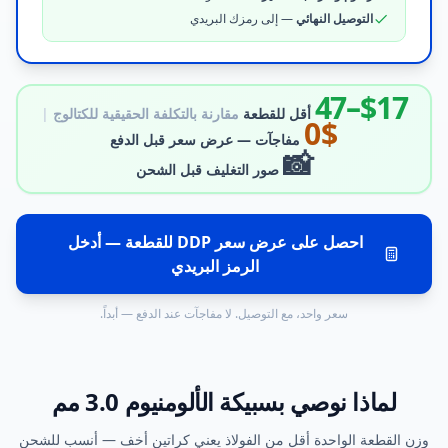
التوصيل النهائي
— إلى رمزك البريدي
$17–47
أقل للقطعة
مقارنة بالتكلفة الحقيقية للكتالوج
|
$0
مفاجآت — عرض سعر قبل الدفع
📸
صور التغليف قبل الشحن
احصل على عرض سعر DDP للقطعة — أدخل
الرمز البريدي
سعر واحد، مع التوصيل. لا مفاجآت عند الدفع — أبداً.
لماذا نوصي بسبيكة الألومنيوم 3.0 مم
وزن القطعة الواحدة أقل من الفولاذ يعني كراتين أخف — أنسب للشحن