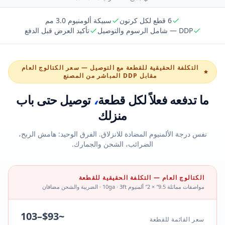
6 قطع لكل كرتون
سبيكة ألومنيوم 3.0 مم
DDP — شامل الرسوم والتوصيل
تأكيد العرض قبل الدفع
التكلفة الحقيقية للقطعة مع التوصيل — سعر الكتالوج العام
مقابل DDP المباشر من المصنع
،
ما تدفعه فعلاً لكل قطعة
توصيل حتى باب
منزلك
نفس درجة الألمنيوم المضادة للانزلاق. الفرق الوحيد: هامش الربح،
الضرائب، الشحن والجمارك.
الكتالوج العام — التكلفة الحقيقية للقطعة
مواصفات مماثلة 9.5″ × 2″ ألمنيوم 10ga · 3ft · الضريبة والشحن مضافان
~$93–103
سعر القائمة للقطعة