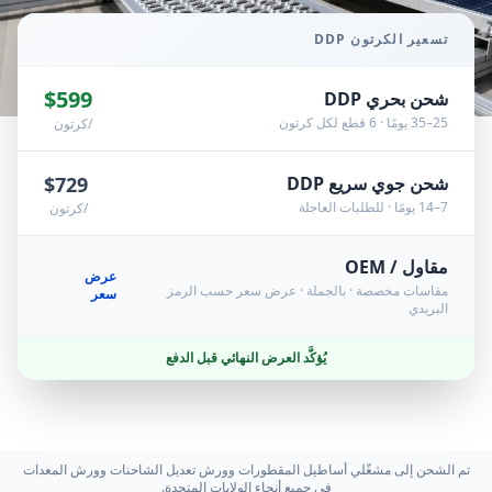
تسعير الكرتون DDP
$599
شحن بحري DDP
25–35 يومًا · 6 قطع لكل كرتون
/كرتون
شحن جوي سريع DDP
$729
7–14 يومًا · للطلبات العاجلة
/كرتون
مقاول / OEM
عرض
مقاسات مخصصة · بالجملة · عرض سعر حسب الرمز
سعر
البريدي
يُؤكَّد العرض النهائي قبل الدفع
تم الشحن إلى مشغّلي أساطيل المقطورات وورش تعديل الشاحنات وورش المعدات
في جميع أنحاء الولايات المتحدة.