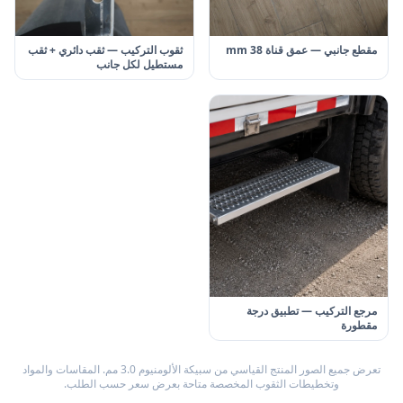
مقطع جانبي — عمق قناة 38 mm
ثقوب التركيب — ثقب دائري + ثقب
مستطيل لكل جانب
مرجع التركيب — تطبيق درجة
مقطورة
تعرض جميع الصور المنتج القياسي من سبيكة الألومنيوم 3.0 مم. المقاسات والمواد
وتخطيطات الثقوب المخصصة متاحة بعرض سعر حسب الطلب.