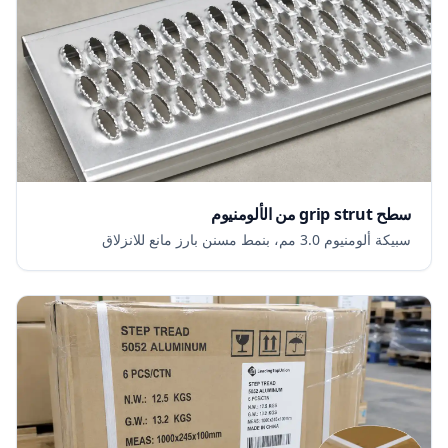
سطح grip strut من الألومنيوم
سبيكة ألومنيوم 3.0 مم، بنمط مسنن بارز مانع للانزلاق