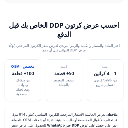
احسب عرض كرتون DDP الخاص بك قبل
الدفع
اختر المادة والمسار والكمية والرمز البريدي لعرض سعر الكرتون المرجعي. يُؤكَّد
عرض DDP النهائي قبل أي دفع.
عينة
كمية
مخصص · OEM
1 – 4 كراتين
50+ قطعة
100+ قطعة
من $599/كرتون
تسعير المصنع
مواصفاتك
· تسليم سريع
بالجملة
وموادك
ومعالجتك
السطحية
ملاحظة:
يعرض الحاسبة الأسعار المرجعية للكرتون القياسي (طول 914 مم).
قد تختلف الأطوال المخصصة أو طلبات البنية الثقيلة أو شحنات OEM بالجملة.
انقر على
احصل على عرض DDP عبر WhatsApp
للحصول على عرض سعر