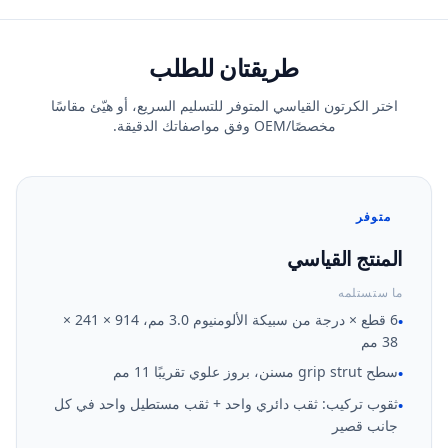
طريقتان للطلب
اختر الكرتون القياسي المتوفر للتسليم السريع، أو هيّئ مقاسًا
مخصصًا/OEM وفق مواصفاتك الدقيقة.
متوفر
المنتج القياسي
ما ستستلمه
6 قطع × درجة من سبيكة الألومنيوم 3.0 مم، 914 × 241 ×
•
38 مم
سطح grip strut مسنن، بروز علوي تقريبًا 11 مم
•
ثقوب تركيب: ثقب دائري واحد + ثقب مستطيل واحد في كل
•
جانب قصير