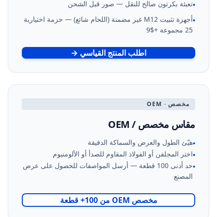
تعبئة بكرتون صالح للنقل — صور قبل الشحن
•
أجهزة تثبيت M12 غير مضمنة (اللحام شائع) — حزمة اختيارية
•
25 مجموعة +$9
اطلب المنتج القياسي →
مخصص · OEM
مقاس مخصص / OEM
هيّئ الطول والعرض والسماكة الدقيقة
•
اختر المجلفن أو الفولاذ المقاوم للصدأ أو الألومنيوم
•
حد أدنى 100 قطعة — أرسل المواصفات للحصول على عرض
•
المصنع
مخصص OEM من 100+ قطعة