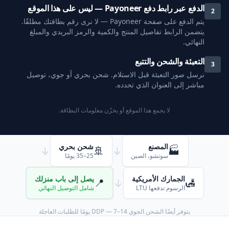
الدفع عبر رابط دفع Payoneer — ليس على هذا الموقع
2
يتم الدفع على صفحة Payoneer — لا نرى رقم بطاقتك مطلقًا.
يتضمن الرابط تفاصيل المنتج والكمية والرمز البريدي والمبلغ
النهائي.
التعبئة والشحن والتتبع
3
نرسل صور التعبئة قبل الاستلام. شحن بحري أو جوي، توصيل
مباشر إلى العنوان الذي تحدده.
لا يجمع هذا الموقع أو يخزّن معلومات البطاقة.
المصنع
شحن بحري
🚢
🏭
→
→
سوتشو، الصين
25–35 يومًا
الجمارك الأمريكية
يصل إلى باب منزلك
📍
🛃
→
الرسوم تدفعها LTU
شامل التوصيل النهائي
يتوفر أيضًا الشحن الجوي DDP — 7–14 يومًا للطلبات العاجلة