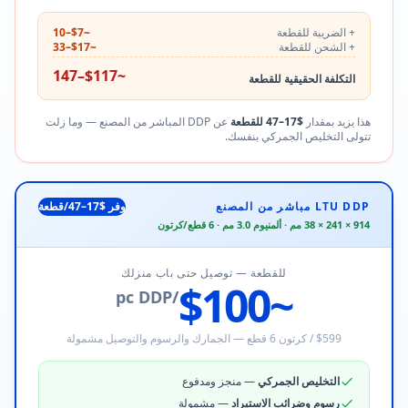
+ الضريبة للقطعة
~$7–10
+ الشحن للقطعة
~$17–33
~$117–147
التكلفة الحقيقية للقطعة
هذا يزيد بمقدار
$17–47 للقطعة
عن DDP المباشر من المصنع — وما زلت
تتولى التخليص الجمركي بنفسك.
LTU DDP مباشر من المصنع
وفر $17–47/قطعة
914 × 241 × 38 مم · ألمنيوم 3.0 مم · 6 قطع/كرتون
للقطعة — توصيل حتى باب منزلك
~$100
/pc DDP
$599 / كرتون 6 قطع — الجمارك والرسوم والتوصيل مشمولة
التخليص الجمركي
— منجز ومدفوع
رسوم وضرائب الاستيراد
— مشمولة