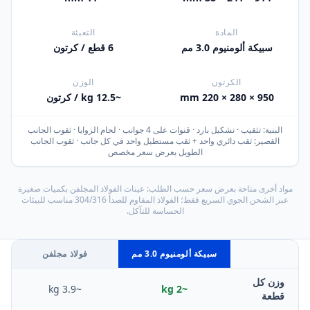
المادة
التعبئة
سبيكة ألومنيوم 3.0 مم
6 قطع / كرتون
الكرتون
الوزن
950 × 280 × 220 mm
~12.5 kg / كرتون
البنية: تثقيب · تشكيل بارد · قنوات على 4 جوانب · لحام الزوايا · ثقوب الجانب
القصير: ثقب دائري واحد + ثقب مستطيل واحد في كل جانب · ثقوب الجانب
الطويل بعرض سعر مخصص
مواد أخرى متاحة بعرض سعر حسب الطلب: عينات الفولاذ المجلفن بكميات صغيرة
عبر الشحن الجوي السريع فقط؛ الفولاذ المقاوم للصدأ 304/316 مناسب للبيئات
الحساسة للتآكل.
سبيكة ألومنيوم 3.0 مم
فولاذ مجلفن
وزن كل
~3.9 kg
~2 kg
قطعة