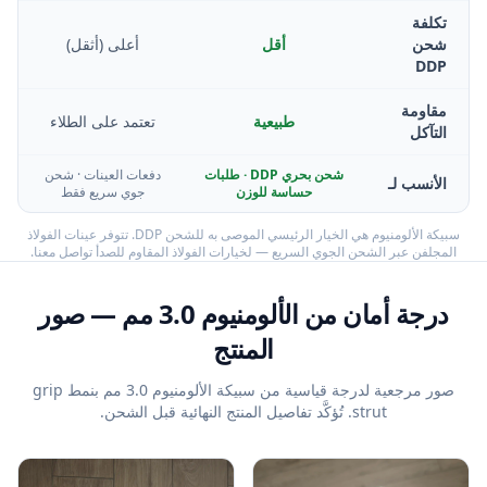
تكلفة
شحن
أقل
أعلى (أثقل)
DDP
مقاومة
طبيعية
تعتمد على الطلاء
التآكل
شحن بحري DDP · طلبات
دفعات العينات · شحن
الأنسب لـ
حساسة للوزن
جوي سريع فقط
سبيكة الألومنيوم هي الخيار الرئيسي الموصى به للشحن DDP. تتوفر عينات الفولاذ
المجلفن عبر الشحن الجوي السريع — لخيارات الفولاذ المقاوم للصدأ تواصل معنا.
درجة أمان من الألومنيوم 3.0 مم — صور
المنتج
صور مرجعية لدرجة قياسية من سبيكة الألومنيوم 3.0 مم بنمط grip
strut. تُؤكَّد تفاصيل المنتج النهائية قبل الشحن.