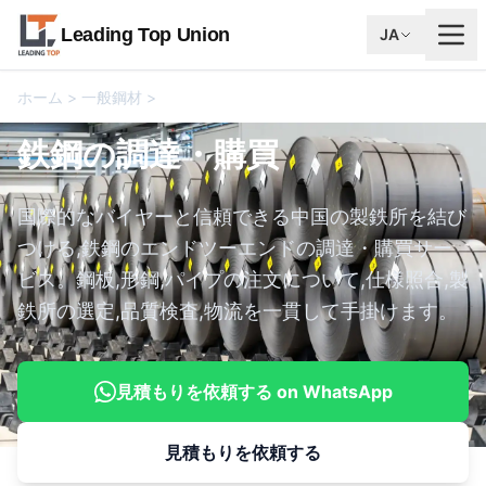
Leading Top Union
JA
ホーム
>
一般鋼材
>
鉄鋼の調達・購買
鉄鋼の調達・購買
国際的なバイヤーと信頼できる中国の製鉄所を結び
つける,鉄鋼のエンドツーエンドの調達・購買サー
ビス。鋼板,形鋼,パイプの注文について,仕様照合,製
鉄所の選定,品質検査,物流を一貫して手掛けます。
見積もりを依頼する on WhatsApp
見積もりを依頼する