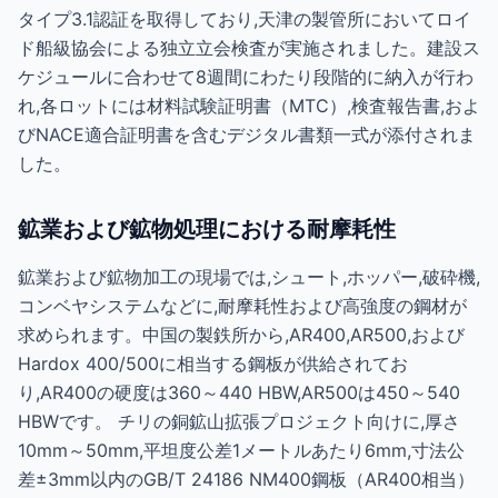
タイプ3.1認証を取得しており,天津の製管所においてロイ
ド船級協会による独立立会検査が実施されました。建設ス
ケジュールに合わせて8週間にわたり段階的に納入が行わ
れ,各ロットには材料試験証明書（MTC）,検査報告書,およ
びNACE適合証明書を含むデジタル書類一式が添付されま
した。
鉱業および鉱物処理における耐摩耗性
鉱業および鉱物加工の現場では,シュート,ホッパー,破砕機,
コンベヤシステムなどに,耐摩耗性および高強度の鋼材が
求められます。中国の製鉄所から,AR400,AR500,および
Hardox 400/500に相当する鋼板が供給されてお
り,AR400の硬度は360～440 HBW,AR500は450～540
HBWです。 チリの銅鉱山拡張プロジェクト向けに,厚さ
10mm～50mm,平坦度公差1メートルあたり6mm,寸法公
差±3mm以内のGB/T 24186 NM400鋼板（AR400相当）