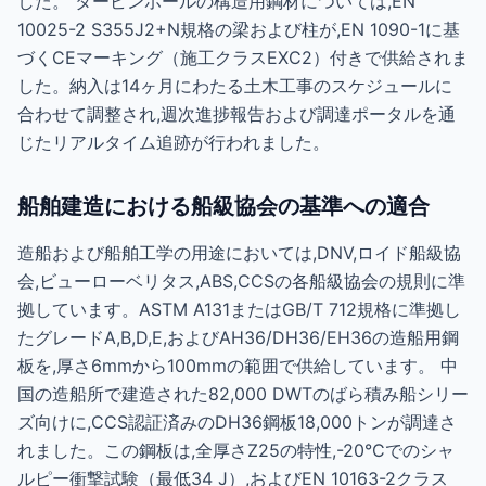
した。 タービンホールの構造用鋼材については,EN
10025-2 S355J2+N規格の梁および柱が,EN 1090-1に基
づくCEマーキング（施工クラスEXC2）付きで供給されま
した。納入は14ヶ月にわたる土木工事のスケジュールに
合わせて調整され,週次進捗報告および調達ポータルを通
じたリアルタイム追跡が行われました。
船舶建造における船級協会の基準への適合
造船および船舶工学の用途においては,DNV,ロイド船級協
会,ビューローベリタス,ABS,CCSの各船級協会の規則に準
拠しています。ASTM A131またはGB/T 712規格に準拠し
たグレードA,B,D,E,およびAH36/DH36/EH36の造船用鋼
板を,厚さ6mmから100mmの範囲で供給しています。 中
国の造船所で建造された82,000 DWTのばら積み船シリー
ズ向けに,CCS認証済みのDH36鋼板18,000トンが調達さ
れました。この鋼板は,全厚さZ25の特性,-20°Cでのシャ
ルピー衝撃試験（最低34 J）,およびEN 10163-2クラス