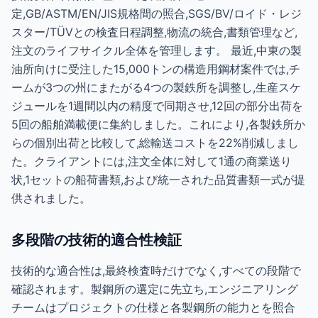
定,GB/ASTM/EN/JIS規格間の照合,SGS/BV/ロイド・レジ
スター/TÜVとの検査日程調整,物流の統合,書類管理など,
注文のライフサイクル全体を管理します。 最近,中東の製
油所向けに受注した15,000トンの構造用鋼材案件では,チ
ームが3つの州にまたがる4つの製鉄所を調整し,生産スケ
ジュールを1週間以内の精度で同期させ,12回の部分出荷を
5回の船舶満載便に集約しました。これにより,各製鉄所か
らの個別出荷と比較して,総輸送コストを22%削減しまし
た。クライアントには,注文全体に対して1通の商業送り
状,1セットの船荷書類,および統一された品質書類一式が提
供されました。
多段階の技術的適合性検証
技術的な適合性は,最終検査時だけでなく,すべての段階で
確認されます。製鋼所の選定に先立ち,エンジニアリング
チームはプロジェクトの仕様と各製鋼所の能力とを照合