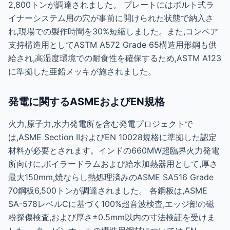
2,800トンが調達されました。 プレートにはボルト式ラ
イナーシステム用の穴が事前に開けられた状態で納入さ
れ,現場での製作時間を30%短縮しました。また,コンベア
支持構造用としてASTM A572 Grade 65構造用形鋼も供
給され,高湿度環境での耐食性を確保するため,ASTM A123
に準拠した亜鉛メッキが施されました。
発電に関するASMEおよびEN規格
火力,原子力,水力発電所を含む発電プロジェクトで
は,ASME Section IIおよびEN 10028規格に準拠した認定
材料が必要とされます。インドの660MW超臨界火力発電
所向けに,ボイラードラムおよび給水加熱器用として,厚さ
最大150mm,焼ならし熱処理済みのASME SA516 Grade
70鋼板6,500トンが調達されました。 各鋼板は,ASME
SA-578レベルCに基づく100%超音波検査,エッジ部の磁
粉探傷検査,および厚さ±0.5mm以内の寸法検証を受けま