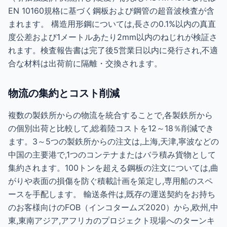
EN 10160規格に基づく鋼板および鋼管の超音波検査が含
まれます。 構造用形鋼については,長さの0.1%以内の真直
度公差および1メートルあたり2mm以内のねじれが検証さ
れます。検査報告書は完了後5営業日以内に発行され,不適
合な材料は出荷前に隔離・交換されます。
物流の集約とコスト削減
複数の製鉄所からの物流を統合することで,各製鉄所から
の個別出荷と比較して,総着陸コストを12～18％削減でき
ます。3～5つの製鉄所からの注文は,上海,天津,寧波などの
中国の主要港で,1つのコンテナまたはバラ積み貨物として
集約されます。100トンを超える鋼板の注文については,曲
がりや表面の損傷を防ぐ積載計画を策定し,専用船のスペ
ースを手配します。 輸送条件は,既存の運送契約をお持ち
のお客様向けのFOB（インコタームズ2020）から,欧州,中
東,東南アジア,アフリカのプロジェクト現場へのターンキ