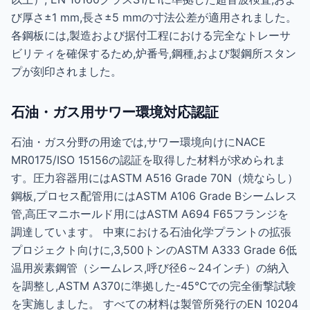
び厚さ±1 mm,長さ±5 mmの寸法公差が適用されました。
各鋼板には,製造および据付工程における完全なトレーサ
ビリティを確保するため,炉番号,鋼種,および製鋼所スタン
プが刻印されました。
石油・ガス用サワー環境対応認証
石油・ガス分野の用途では,サワー環境向けにNACE
MR0175/ISO 15156の認証を取得した材料が求められま
す。圧力容器用にはASTM A516 Grade 70N（焼ならし）
鋼板,プロセス配管用にはASTM A106 Grade Bシームレス
管,高圧マニホールド用にはASTM A694 F65フランジを
調達しています。 中東における石油化学プラントの拡張
プロジェクト向けに,3,500トンのASTM A333 Grade 6低
温用炭素鋼管（シームレス,呼び径6～24インチ）の納入
を調整し,ASTM A370に準拠した-45°Cでの完全衝撃試験
を実施しました。 すべての材料は製管所発行のEN 10204