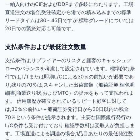
ー納入向けのCIFおよびDDPまで多岐にわたります。工場
直送注文の場合,受注確定から港での積み込みまでの標準
リードタイムは30～45日ですが,標準グレードについては
20日での緊急対応も可能です。
支払条件および最低注文数量
支払条件は,サプライヤーのリスクと顧客のキャッシュフ
ローのバランスを考慮して設定されています。標準的な条
件では,T/Tまたは即期L/Cによる30％の前払いが必要であ
り,残りの70％は,スキャンした出荷書類（船荷証券,梱包明
細書,商業送り状,およびMTC）の提示をもって支払われま
す。 信用履歴が確立されているリピート顧客に対して
は,30％の前払い＋船荷証券発行日から30日以内の残金
70％という条件が提示されます。主要な国際銀行発行の
L/C条件も受け付けており,確認手数料は受取人が負担しま
す。工場直送による調達の場合,1品目あたりの最低発注数