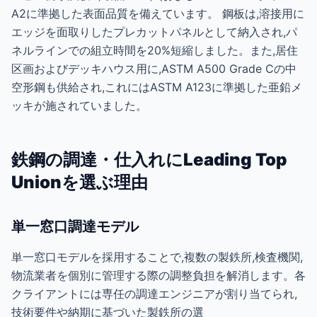
A2に準拠した表面品質を備えています。 鋼板は,溶接用に
エッジを面取りしたプレカットパネルとして納入され,パ
ネルラインでの組立時間を20%短縮しました。また,居住
区画およびデッキハウス用に,ASTM A500 Grade Cの中
空形鋼も供給され,これにはASTM A123に準拠した亜鉛メ
ッキが施されていました。
鉄鋼の調達・仕入れにLeading Top
Unionを選ぶ理由
単一窓口調達モデル
単一窓口モデルを採用することで,複数の製鉄所,検査機関,
物流業者を個別に管理する際の調整負担を解消します。各
クライアントには専任の調達エンジニアが割り当てられ,
技術要件や納期に基づいた製鉄所の選