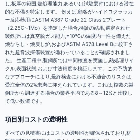
し,板厚の範囲,熱処理能力,あるいは試験要件における潜在
的な不備を特定します。 例えば,顧客がハイドロクラッカ
ー反応器用にASTM A387 Grade 22 Class 2プレート
（2.25Cr-1Mo）を指定した場合,検証の結果,選定された
製鉄所には真空脱ガス能力,±10°Cの温度均一性を備えた
焼ならし・焼戻し炉,およびASTM A578 Level Bに校正さ
れた超音波探傷装置が備わっていることが確認されまし
た。 生産工程中,製鋼所では中間検査を実施し,熱処理サイ
クル,表面状態,および寸法精度を検証します。この予防的
なアプローチにより,最終検査における不適合のリスクは
受注全体の2%未満に抑えられています。これは,複数の製
鋼所から調達する場合の業界平均である8～12%と比較し
て低い数値です。
項目別コストの透明性
すべての見積書にはコストの透明性が確保されており,材