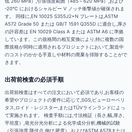
低 260 MPa）,引張強度範囲（485～620 MPa）,および
-20°C におけるシャルピー V ノッチ衝撃値が確保されま
す。 同様に,EN 10025 S355J2+N プレートは,ASTM
A572 Grade 50 または GB/T 1591 Q355D に適合し,厚さ
の許容差は EN 10029 Class A または ASTM A6 に準拠
しています。この規格間の相互変換により,特に複数の国
際規格が同時に適用されるプロジェクトにおいて,製造中
のコストのかかる手直しや材料の廃棄を排除することがで
きます。
出荷前検査の必須手順
出荷前検査はすべての注文において必須であり,お客様の
希望やプロジェクトの要件に応じて,SGS,ビューローベリ
タス,ロイド・レジスター,またはTÜVラインランドによっ
て実施されます。 検査手順には,寸法検証（長さ,幅,厚さ,
平坦度）,発光分光分析による化学成分分析,機械的試験
（引張強度,降伏点,伸び,硬度）,およびASTM A578または