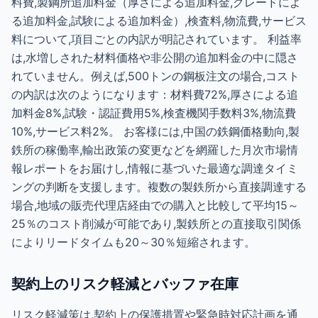
料費,製鋼所追加料金（厚さによる追加料金,グレードによ
る追加料金,試験による追加料金）,検査料,物流費,サービス
料について,項目ごとの内訳が明記されています。 利益率
は,水増しされた材料価格や非公開の追加料金の中に隠さ
れていません。例えば,500トンの鋼板注文の場合,コスト
の内訳は次のようになります：材料費72%,厚さによる追
加料金8%,試験・認証費用5%,検査機関手数料3%,物流費
10%,サービス料2%。 お客様には,中国の鉄鋼価格動向,製
鉄所の稼働率,輸出政策の変更などを網羅した月次市場情
報レポートをお届けし,情報に基づいた最適な調達タイミ
ングの判断を支援します。複数の製鉄所から直接調達する
場合,地域の販売代理店経由での購入と比較して平均15～
25％のコスト削減が可能であり,製鉄所との直接取引関係
によりリードタイムも20～30％短縮されます。
契約上のリスク軽減とバッファ在庫
リスク軽減策は,契約上の保護措置や緊急時対応計画を通