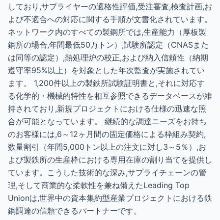
しており,サプライヤーの適格性評価,受注審査,検査計画,お
よび不適合への対応に関する手順が文書化されています。
ネットワーク内のすべての製鋼所では,生産能力（厚板製
鋼所の場合,年間最低50万トン）,試験所認定（CNASまた
は同等の認定）,熱処理炉の校正,および納入信頼性（納期
遵守率95%以上）を対象とした年次監査が実施されてい
ます。 1,200件以上の製鉄所試験証明書と,それに対応す
る化学的・機械的特性を相互参照できるデータベースが維
持されており,新規プロジェクトにおける仕様の迅速な照
合が可能となっています。 継続的な調達ニーズをお持ち
のお客様には,6～12ヶ月間の固定価格による枠組み契約,
数量割引（年間5,000トン以上の注文に対し3～5％）,お
よび製鉄所の生産枠における専用在庫の割り当てを提供し
ています。こうした技術的な深み,サプライチェーンの管
理,そして商業的な柔軟性を兼ね備えたLeading Top
Unionは,世界中の資本集約型産業プロジェクトにおける鉄
鋼調達の信頼できるパートナーです。