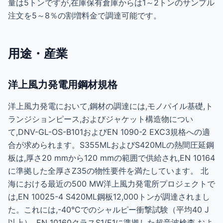
量は5トンですが,在庫保有倉庫からは1～2トンのサンプル
注文を5～8％の割増料金で調達可能です。
用途・産業
洋上風力発電用鋼材規格
洋上風力発電において,鋼材の調達には,モノパイル基礎,ト
ランジションピース,およびジャケット構造物につい
て,DNV-GL-OS-B101およびEN 1090-2 EXC3規格への適
合が求められます。S355MLおよびS420MLの熱間圧延鋼
板は,厚さ20 mmから120 mmの範囲で供給され,EN 10164
に準拠した全厚さZ35の物性要件を満たしています。 北
海における最近の500 MW洋上風力発電所プロジェクトで
は,EN 10025-4 S420ML鋼板12,000トンが調達されまし
た。これには,-40°Cでのシャルピー衝撃試験（平均40 J
以上）, EN 10160クラスS1/E1に準拠した超音波検査,およ