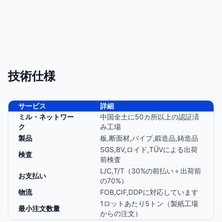
技術仕様
サービス
詳細
ミル・ネットワー
中国全土に50カ所以上の認証済
ク
み工場
製品
板,断面材,パイプ,鍛造品,鋳造品
SGS,BV,ロイド,TÜVによる出荷
検査
前検査
L/C,T/T（30%の前払い＋出荷前
お支払い
の70%）
物流
FOB,CIF,DDPに対応しています
1ロットあたり5トン（製紙工場
最小注文数量
からの注文）