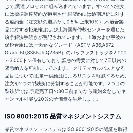
じて,調達プロセスに組み込まれています。すべての注文
には標準調達契約が適用され,同契約には納期遅延に対す
る違約金（注文額の週あたり0.5％,上限10％）,不適合製
品に対する拒絶権,および上海国際仲裁センターを通じた
紛争解決手続きが明記されています。 上海および寧波の
保税倉庫には,一般的なグレード（ASTM A36,A572
Grade 50,S355JR,Q235B）のバッファストックを2,000
～3,000トン保有しており,緊急の需要に対して7日以内の
緊急納入を可能にしています。 クリティカルパスとなる
品目については,単一供給源によるリスクを軽減するため,
注文を2つの製鉄所に分割することが可能です。2つ目の
製鉄所では,予定完了日の30日前までなら違約金なしでキ
ャンセル可能な20％の予備量を生産します。
ISO 9001:2015 品質マネジメントシステム
品質マネジメントシステムはISO 9001:2015の認証を取得