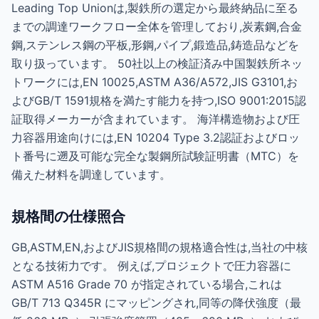
Leading Top Unionは,製鉄所の選定から最終納品に至る
までの調達ワークフロー全体を管理しており,炭素鋼,合金
鋼,ステンレス鋼の平板,形鋼,パイプ,鍛造品,鋳造品などを
取り扱っています。 50社以上の検証済み中国製鉄所ネッ
トワークには,EN 10025,ASTM A36/A572,JIS G3101,お
よびGB/T 1591規格を満たす能力を持つ,ISO 9001:2015認
証取得メーカーが含まれています。 海洋構造物および圧
力容器用途向けには,EN 10204 Type 3.2認証およびロッ
ト番号に遡及可能な完全な製鋼所試験証明書（MTC）を
備えた材料を調達しています。
規格間の仕様照合
GB,ASTM,EN,およびJIS規格間の規格適合性は,当社の中核
となる技術力です。 例えば,プロジェクトで圧力容器に
ASTM A516 Grade 70 が指定されている場合,これは
GB/T 713 Q345R にマッピングされ,同等の降伏強度（最