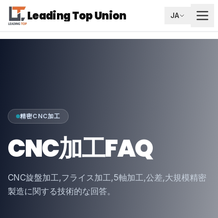
Leading Top Union
JA
精密CNC加工
CNC加工FAQ
CNC旋盤加工,フライス加工,5軸加工,公差,大規模精密
製造に関する技術的な回答。