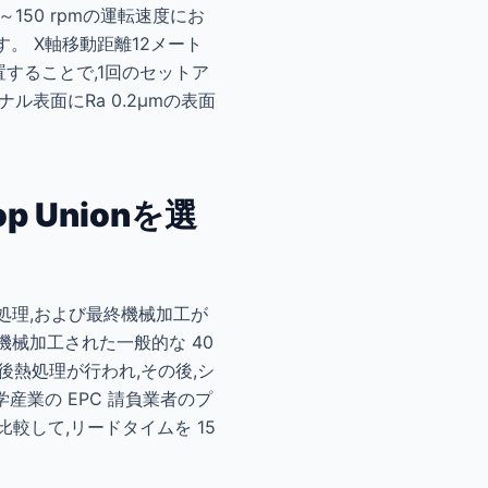
150 rpmの運転速度にお
。 X軸移動距離12メート
することで,1回のセットア
表面にRa 0.2µmの表面
p Unionを選
熱処理,および最終機械加工が
ら機械加工された一般的な 40
で溶接後熱処理が行われ,その後,シ
産業の EPC 請負業者のプ
較して,リードタイムを 15