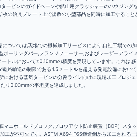
,水力タービンのガイドベーンや鉱山用クラッシャーのハウジン
により,1枚の治具プレート上で複数の小型部品を同時に加工するこ
品については,現場での機械加工サービスにより,自社工場での
型ボーリングバー,フランジフェーサー,およびレーザーアライ
メートルにおいて±0.10mmの精度を実現しています。これは,
道路輸送の制限である4.5メートルを超える発電設備において
における蒸気タービンの分割ライン向けに現場加工プロジェクトを完了
あたり0.03mmの平坦度を達成しました。
底マニホールドブロック,ブロウアウト防止装置（BOP）スタ
加工が不可欠です。ASTM A694 F65鍛造鋼から加工され