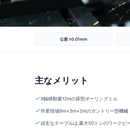
公差 ±0.01mm
主なメリット
X軸移動量12mの床型ボーリングミル
作業領域6m×3m×2mのガントリー型機械
頑丈なテーブルは,最大50トンのワークピ