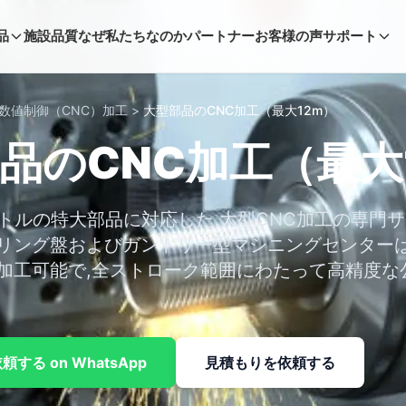
品
施設
品質
なぜ私たちなのか
パートナー
お客様の声
サポート
数値制御（CNC）加工
>
大型部品のCNC加工（最大12m）
品のCNC加工（最大
ートルの特大部品に対応した,大型CNC加工の専門
リング盤およびガントリー型マシニングセンターは
加工可能で,全ストローク範囲にわたって高精度な
する on WhatsApp
見積もりを依頼する