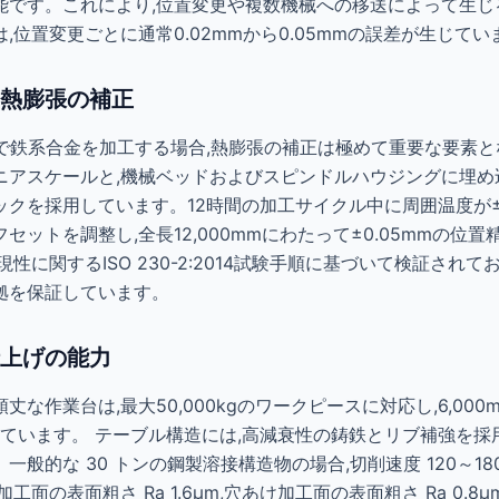
能です。これにより,位置変更や複数機械への移送によって生じ
,位置変更ごとに通常0.02mmから0.05mmの誤差が生じてい
熱膨張の補正
で鉄系合金を加工する場合,熱膨張の補正は極めて重要な要素と
のリニアスケールと,機械ベッドおよびスピンドルハウジングに埋
クを採用しています。12時間の加工サイクル中に周囲温度が±
ットを調整し,全長12,000mmにわたって±0.05mmの位
関するISO 230-2:2014試験手順に基づいて検証されており,A
拠を保証しています。
上げの能力
作業台は,最大50,000kgのワークピースに対応し,6,000mm ×
有しています。 テーブル構造には,高減衰性の鋳鉄とリブ補強を採
般的な 30 トンの鋼製溶接構造物の場合,切削速度 120～180
面の表面粗さ Ra 1.6µm,穴あけ加工面の表面粗さ Ra 0.8