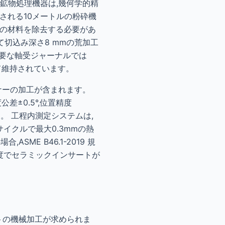
鉱物処理機器は,幾何学的精
加工される10メートルの粉砕機
mmの材料を除去する必要があ
して切込み深さ8 mmの荒加工
重要な軸受ジャーナルでは
従って維持されています。
ナーの加工が含まれます。
公差±0.5°,位置精度
。 工程内測定システムは,
サイクルで最大0.3mmの熱
ME B46.1-2019 規
 の速度でセラミックインサートが
フトの機械加工が求められま