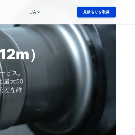
JA
見積もりを取得
12m）
サービス。
,最大50
公差を維