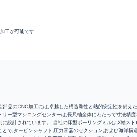
械加工が可能です
型部品のCNC加工には,卓越した構造剛性と熱的安定性を備え
トリー型マシニングセンターは,長尺軸全体にわたって寸法精度
に設計されています。 当社の床型ボーリングミルは,X軸ストローク
とで,タービンシャフト,圧力容器のセクション,および海洋構