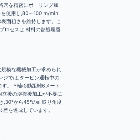
流路穴を精密にボーリング加
し,80～100 m/min
mの表面粗さを維持します。こ
加工プロセスは,材料の熱処理番
大規模な機械加工が求められ
ランジでは,タービン運転中の
です。 Y軸移動距離6メート
組立後の溶接後加工が不要に
き,30°から45°の面取り角度
法公差を達成しています。