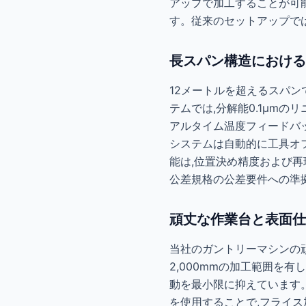
アップで加工することが可
す。従来のセットアップでは
長スパン構造における
12メートルを超えるスパン
テムでは,分解能0.1µm
アルタイム温度フィードバッ
システムは自動的に工具オフセ
能は,位置決め精度および再現性に
公差規格の公差要件への準
頑丈な作業台と表面仕
当社のガントリーマシンの頑丈な
2,000mmの加工範囲を
動を最小限に抑えています。一
を使用することで,フライス加工