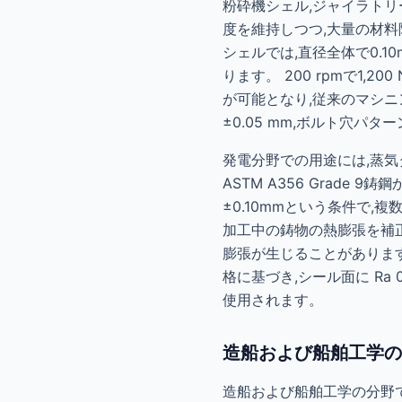
粉砕機シェル,ジャイラトリ
度を維持しつつ,大量の材料除
シェルでは,直径全体で0.1
ります。 200 rpmで1,
が可能となり,従来のマシ
±0.05 mm,ボルト穴パタ
発電分野での用途には,蒸気
ASTM A356 Grade
±0.10mmという条件で
加工中の鋳物の熱膨張を補正し
膨張が生じることがあります。 
格に基づき,シール面に Ra 
使用されます。
造船および船舶工学の
造船および船舶工学の分野で