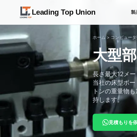
Leading Top Union
製
ホーム
>
コンピュータ
大型部
長さ最大12メ
当社の床型ボー
トンの重量物も
持します。
見積もりを依頼