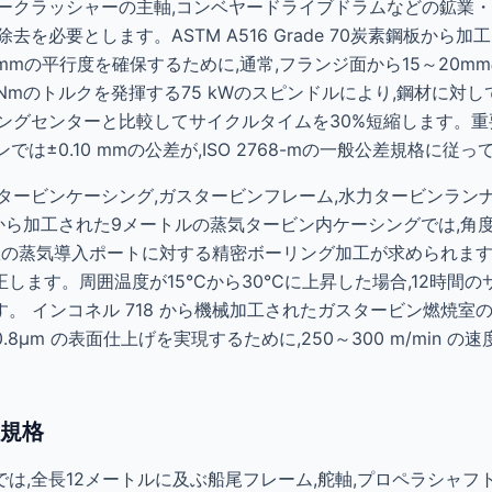
ークラッシャーの主軸,コンベヤードライブドラムなどの鉱業・
去を必要とします。ASTM A516 Grade 70炭素鋼板から
0mmの平行度を確保するために,通常,フランジ面から15～20
200 Nmのトルクを発揮する75 kWのスピンドルにより,鋼材に対
ニングセンターと比較してサイクルタイムを30%短縮します。
ーンでは±0.10 mmの公差が,ISO 2768-mの一般公差規格に
タービンケーシング,ガスタービンフレーム,水力タービンラン
 9鋳鋼から加工された9メートルの蒸気タービン内ケーシングでは,角度
,複数の蒸気導入ポートに対する精密ボーリング加工が求められます
ます。周囲温度が15°Cから30°Cに上昇した場合,12時間の
インコネル 718 から機械加工されたガスタービン燃焼室の場合,AS
0.8µm の表面仕上げを実現するために,250～300 m/min
規格
は,全長12メートルに及ぶ船尾フレーム,舵軸,プロペラシャ