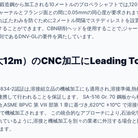
Dの鍛造鋼から加工される10メートルのプロペラシャフトでは,120～
ャーナルとフランジ面との間に0.05mmの同心度が要求されます
ば,たわみを防ぐために2メートル間隔でステディレストを設置
ることができます。CBN研削ヘッドを使用することで,ジャーナル
則であるDNV-GLの要件を満たしています。
2m）のCNC加工にLeading To
3834-2認証は,溶接組立品の機械加工にも適用され,溶接準備,
して行われることを保証します。 SA-516 Gr. 70 鋼板か
ME BPVC 第 VIII 部第 1 章に基づき,620°C ±10°C 
 まで機械加工されます。 この統合的なアプローチにより,石油化学
ているように,溶接と機械加工を別々の業者に外注する場合と比
きます。