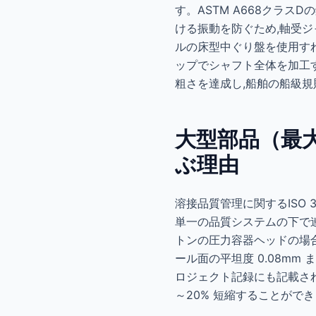
す。ASTM A668クラス
ける振動を防ぐため,軸受ジ
ルの床型中ぐり盤を使用すれ
ップでシャフト全体を加工す
粗さを達成し,船舶の船級規
大型部品（最大1
ぶ理由
溶接品質管理に関するISO 
単一の品質システムの下で連携
トンの圧力容器ヘッドの場合,AS
ール面の平坦度 0.08mm
ロジェクト記録にも記載され
～20% 短縮することがで