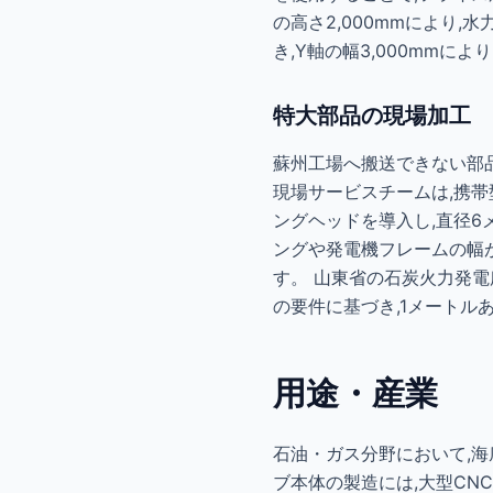
の高さ2,000mmにより
き,Y軸の幅3,000mm
特大部品の現場加工
蘇州工場へ搬送できない部
現場サービスチームは,携帯
ングヘッドを導入し,直径6
ングや発電機フレームの幅が
す。 山東省の石炭火力発電所
の要件に基づき,1メートル
用途・産業
石油・ガス分野において,海
ブ本体の製造には,大型CNC