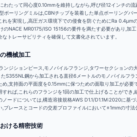
にわたって同心度0.10mmを維持しながら,呼び径12インチの
ボーリングミルは,CBNチップを装着した単点ボーリングバーを使用
れを実現し,高圧ガス環境下での侵食を防ぐためにRa 0.4µ
NACE MR0175/ISO 15156の要件を満たす必要があり,
全なトレーサビリティを確保して文書化されています。
の機械加工
ランジションピース,モノパイルフランジ,タワーセクションの
準拠したS355NL鋼から加工される直径6メートルのモノパイルフ
め,支持面の平面度を0.15mmに保つための面取り加工が必要
用すれば,これらのフランジを1回の加工で仕上げることができ,
ドについては,構造溶接規格AWS D1.1/D1.1M:2020に基づ
い,ブレースとコードの交差プロファイルにおいて±1mmの寸
おける精密技術