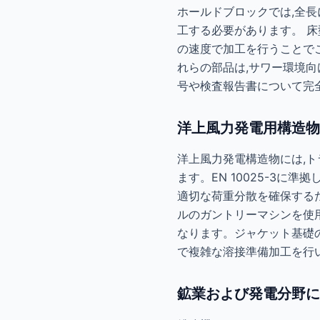
ホールドブロックでは,全長
工する必要があります。 床型
の速度で加工を行うことでこ
れらの部品は,サワー環境向けの
号や検査報告書について完
洋上風力発電用構造物
洋上風力発電構造物には,ト
ます。EN 10025-3に
適切な荷重分散を確保するた
ルのガントリーマシンを使
なります。ジャケット基礎のノー
で複雑な溶接準備加工を行
鉱業および発電分野に