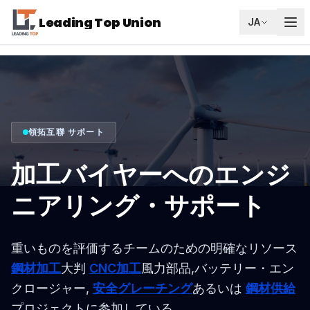
Leading Top Union
JA
領拓互聯 サポート
加工バイヤーへのエンジ
ニアリング・サポート
重いものを評価するチームのための明確なリソース
鋼材加工
大判
CNC加工
風力部品,バッテリー・エン
クロージャー,
安全グレーチング
あるいは
鋼材供給
プロジェクトに参加している。