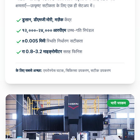
क्षमताएँ—उत्कृष्ट सटीकता के लिए एक ही सेटअप में।
डूसान, डीएमजी मोरी, मज़ैक
केंद्र
१२,०००-२४,००० आरपीएम
उच्च-गति स्पिंडल
±0.005 मिमी
स्थिति निर्धारण सटीकता
रा 0.8–3.2 माइक्रोमीटर
सतह फिनिश
के लिए सबसे अच्छा:
एयरोस्पेस घटक, चिकित्सा उपकरण, सटीक उपकरण
भारी भरकम