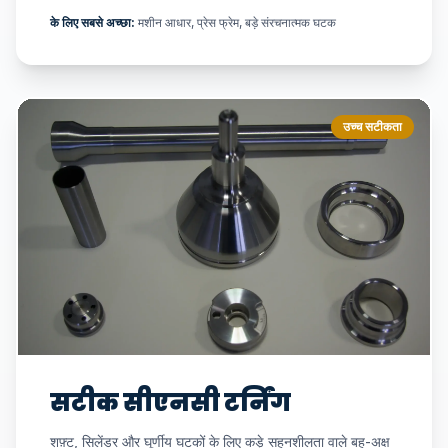
के लिए सबसे अच्छा:
मशीन आधार, प्रेस फ्रेम, बड़े संरचनात्मक घटक
उच्च सटीकता
सटीक सीएनसी टर्निंग
शफ़्ट, सिलेंडर और घूर्णीय घटकों के लिए कड़े सहनशीलता वाले बहु-अक्ष