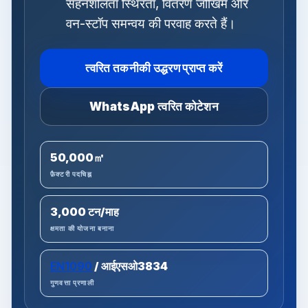
सहनशीलता स्थिरता, वितरण जोखिम और
वन-स्टॉप समन्वय की परवाह करते हैं।
त्वरित तकनीकी उद्धरण प्राप्त करें
WhatsApp त्वरित कोटेशन
50,000㎡
फ़ैक्टरी पदचिह्न
3,000 टन/माह
क्षमता की योजना बनाना
EN1090
/ आईएसओ3834
गुणवत्ता प्रणाली