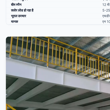
बीम स्पैन
12 म
फ़्लोर लोड हो रहा है
5-25
भूतल उपचार
एचडीज
मानक
एन 1