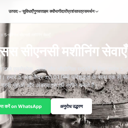
उत्पाद
सुविधाएँ
गुणवत्ता
हम क्यों
भागीदारों
प्रशंसापत्र
समर्थन
>
5-एक्सिस सीएनसी मशीनिंग सेवाएँ
िस सीएनसी मशीनिंग सेवाएँ
 वाले एयरोस्पेस, ऊर्जा और औद्योगिक घटकों के लिए उन्नत 5-
। हमारे 5-अक्ष केंद्र ±0.01 मिमी परिशुद्धता के साथ एक ही स
ं, गहरी गुहाओं और अंडरकट्स की मशीन बनाते हैं।
राप्त करें on WhatsApp
अनुरोध उद्धरण