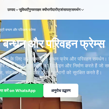
उत्पाद
सुविधाएँ
गुणवत्ता
हम क्यों
भागीदारों
प्रशंसापत्र
समर्थन
ुद्री बन्धन और परिवहन फ्रेम्स
ी बन्धन और परिवहन फ्रेम्स
कों के लिए कस्टम समुद्री बन्धन फ्रेम और परिवहन समर्थन। ह
और ऊपर उठने वाले फ़्रेमों को डिज़ाइन और निर्माण करते हैं जो स
स, संक्रमण टुकड़ों और टॉवर अनुभागों को सुरक्षित करते हैं।
राप्त करें on WhatsApp
अनुरोध उद्धरण