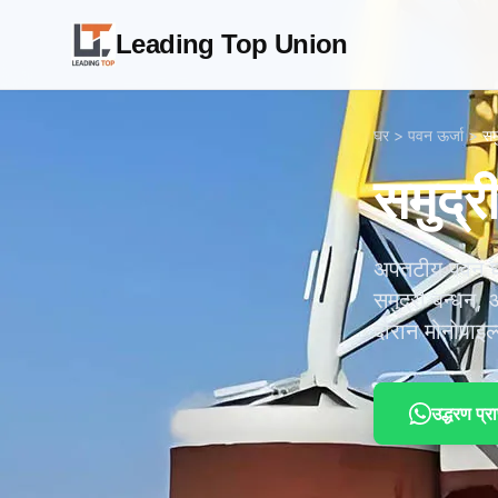
Leading Top Union
घर
>
पवन ऊर्जा
>
सम
समुद्र
अपतटीय पवन घट
समुद्री बन्धन, 
दौरान मोनोपाइल्
उद्धरण प्