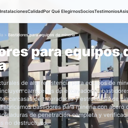
Instalaciones
Calidad
Por Qué Elegirnos
Socios
Testimonios
Asi
da
>
Bastidores para equipos de minería
ores para equipos 
a
turales de alta resistencia para equipos de mine
 incluyen carrocerías de excavadoras, bastidore
e, carcasas de trituradoras y estructuras de ci
 Fabricamos bastidores para minería con acero d
 soldaduras de penetración completa y verificac
 no destructivos.