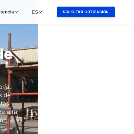
stencia
ES
SOLICITAR COTIZACIÓN
de
ría,
s de
ntas
e alta
ión