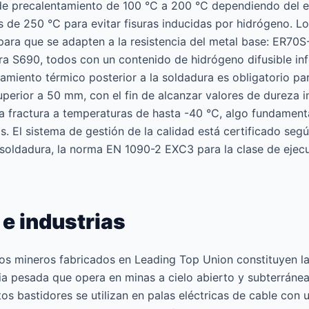
e precalentamiento de 100 °C a 200 °C dependiendo del es
 de 250 °C para evitar fisuras inducidas por hidrógeno. L
para que se adapten a la resistencia del metal base: ER7
 S690, todos con un contenido de hidrógeno difusible inf
amiento térmico posterior a la soldadura es obligatorio pa
erior a 50 mm, con el fin de alcanzar valores de dureza i
la fractura a temperaturas de hasta -40 °C, algo fundament
s. El sistema de gestión de la calidad está certificado se
la soldadura, la norma EN 1090-2 EXC3 para la clase de eje
e industrias
os mineros fabricados en Leading Top Union constituyen l
ria pesada que opera en minas a cielo abierto y subterráne
stos bastidores se utilizan en palas eléctricas de cable co