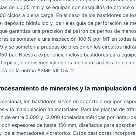
ias de ±0,05 mm y se equipan con casquillos de bronce o 
00 ciclos a plena carga. En el caso de los bastidores de los
l depósito hidráulico y los rieles guía de perforación se 
 que garantiza una precisión del patrón de pernos de meno
ores se someten a una inspección 100 % por MT en todas l
y se someten a pruebas de presión en los circuitos hidrául
 350 bar. Nuestra experiencia incluye bastidores para equi
erpillar, con diseños validados mediante análisis de eleme
tica de la norma ASME VIII Div. 2.
procesamiento de minerales y la manipulación 
vencional, los bastidores sirven de soporte a equipos espec
s y la manipulación de materiales. Para las plantas de trit
 de entre 5.000 y 12.000 toneladas métricas por hora, los
 con espesores de hasta 150 mm, diseñados para absorber
s y los alimentadores vibratorios. Estos bastidores incorpo