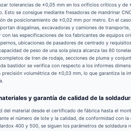
nzar tolerancias de ±0,05 mm en los orificios críticos y de 
o. Esto se consigue mediante fresadoras de mandrinar CNC
ión de posicionamiento de ±0,02 mm por metro. En el caso
portan dragalinas, excavadoras y camiones de transporte, l
 con las especificaciones de los fabricantes de equipos or
a pernos, ubicaciones de pasadores de centrado y requisito
capacidad de peso de una sola pieza alcanza las 60 tonelad
 completos de tren de rodaje, secciones de pluma y conjunt
a bastidor se verifica con respecto a los informes dimensi
 precisión volumétrica de ±0,03 mm, lo que garantiza la in
a.
materiales y garantía de calidad de la soldadu
d del material desde el certificado de fábrica hasta el mont
nte el número de lote y la calidad, de conformidad con la
s Hardox 400 y 500, se siguen los parámetros de soldadur