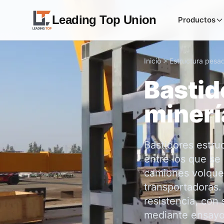
Leading Top Union
Productos
Inicio
>
Estructura pesa
Bastid
minerí
Bastidores estruc
entre los que se
camiones volquet
transportadoras.
resistencia, con
mediante ensayos