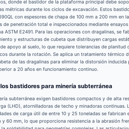
os, donde el bastidor de la plataforma principal debe sop
as métricas durante los ciclos de excavación. Estos bastido
90QL con espesores de chapa de 100 mm a 200 mm en las
s de penetración total e inspeccionados mediante ensayos 
a ASTM E2491. Para las operaciones con dragalinas, se fab
nto y estructuras de cubeta que distribuyen cargas estát
s de apoyo al suelo, lo que requiere tolerancias de planitu
cos durante la rotación. Se aplica un tratamiento térmico d
beta de las dragalinas para eliminar la distorsión inducida 
uperior a 20 años en funcionamiento continuo.
los bastidores para minería subterránea
nería subterránea exigen bastidores compactos y de alta res
rga (LHD), atornilladoras de techo y minadoras continuas. 
des de carga útil de entre 10 y 25 toneladas se fabrican
y 60 mm, lo que proporciona resistencia a la abrasión fren
 la soldabilidad para geometrías complejas. Las articulacio