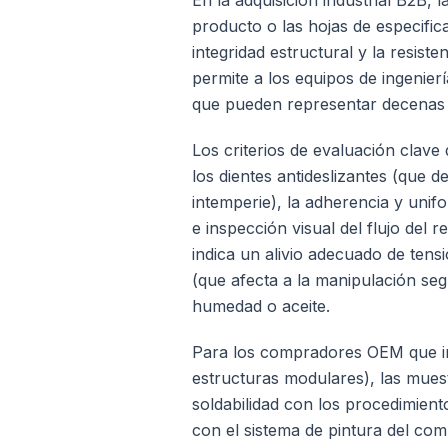
En la adquisición industrial B2B,
producto o las hojas de especifica
integridad estructural y la resist
permite a los equipos de ingenie
que pueden representar decenas 
Los criterios de evaluación clave
los dientes antideslizantes (que d
intemperie), la adherencia y unif
e inspección visual del flujo del 
indica un alivio adecuado de tens
(que afecta a la manipulación segu
humedad o aceite.
Para los compradores OEM que int
estructuras modulares), las muest
soldabilidad con los procedimien
con el sistema de pintura del com