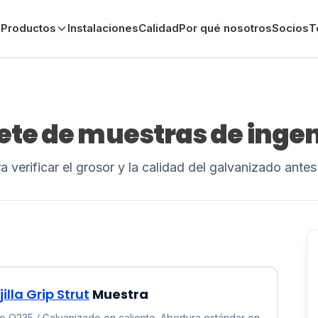
Instalaciones
Productos
Instalaciones
Calidad
Por Qué Elegirnos
Calidad
Por qué nosotros
Socios
Testimonios
Socios
T
A
ete de muestras de ingen
a verificar el grosor y la calidad del galvanizado ante
jilla Grip Strut
Muestra
no Q235 / Galvanizado en caliente. Abertura estándar en