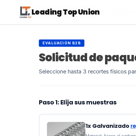
Leading Top Union
Leading Top Union
Productos
EVALUACIÓN B2B
Solicitud de paqu
Seleccione hasta 3 recortes físicos par
Paso 1: Elija sus muestras
1x Galvanizado
re
Material: Acero al carbo