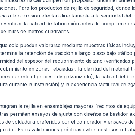
 las muestras físicas cumplen un propósito fundamentalmente 
ciones. Para los productos de rejilla de seguridad, donde la
encia a la corrosión afectan directamente a la seguridad del 
ría verificar la calidad de fabricación antes de compromet
de miles de metros cuadrados.
 que solo pueden valorarse mediante muestras físicas inclu
etermina la retención de tracción a largo plazo bajo tráfico
ormidad del espesor del recubrimiento de zinc (verificadas
recubrimiento en zonas rebajadas), la planitud del material t
iones durante el proceso de galvanizado), la calidad del bo
ra durante la instalación) y la experiencia táctil real de a
egran la rejilla en ensamblajes mayores (recintos de equi
ras permiten ensayos de ajuste con diseños de bastidor exi
tos de soldadura preferidos por el comprador y ensayos de 
prador. Estas validaciones prácticas evitan costosos retra