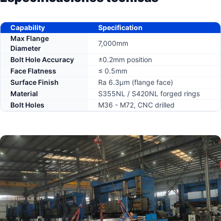
Capability
Specification
Max Flange
7,000mm
Diameter
Bolt Hole Accuracy
±0.2mm position
Face Flatness
≤ 0.5mm
Surface Finish
Ra 6.3μm (flange face)
Material
S355NL / S420NL forged rings
Bolt Holes
M36 - M72, CNC drilled