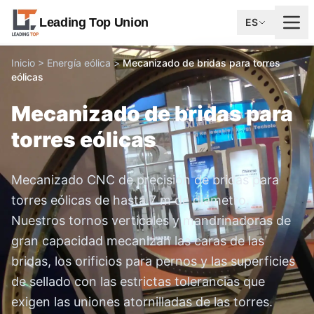
Leading Top Union
ES
Inicio
>
Energía eólica
>
Mecanizado de bridas para torres
eólicas
Mecanizado de bridas para
torres eólicas
Mecanizado CNC de precisión de bridas para
torres eólicas de hasta 7 m de diámetro.
Nuestros tornos verticales y mandrinadoras de
gran capacidad mecanizan las caras de las
bridas, los orificios para pernos y las superficies
de sellado con las estrictas tolerancias que
exigen las uniones atornilladas de las torres.