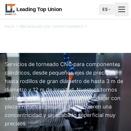
Leading Top Union
ES
Inicio
>
Mecanizado por control numérico
>
Servicios de
torneado CNC
Servicios de torneado CNC
Servicios de torneado CNC para componentes
cilíndricos, desde pequeños ejes de precisión
hasta rodillos de gran diámetro de hasta 3 m de
diámetro y 12 m de longitud. Nuestros tornos
verticales y horizontales permiten trabajar con
piezas rotativas pesadas que requieren una
concentricidad y un acabado superficial muy
precisos.