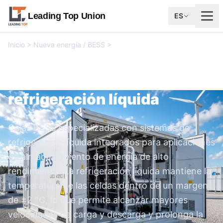
Leading Top Union
ES
Inicio
>
Nueva energía / BESS
>
Caja para sistema de
refrigeración líquida
Caja para sistema de
refrigeración líquida
Cajas BESS especializadas con sistemas de
refrigeración líquida integrados para aplicaciones
de almacenamiento de energía de alto
rendimiento. La refrigeración líquida mantiene la
temperatura de las celdas dentro de un margen
de ±2 °C, lo que permite alcanzar mayores
velocidades de carga y descarga y prolonga la