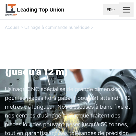
Leading Top Union
FR
Accueil
>
Usinage à commande numérique
>
Usinage CNC de
pièces de grandes dimensions (jusqu'à 12 m)
Usinage CNC de pièces de
grandes dimensions
(jusqu'à 12 m)
Usinage CNC spécialisé de grande dimension
pour les pièces hors gabarit pouvant atteindre 12
mètres de longueur. Nos aléseuses à banc fixe et
nos centres d'usinage à portique traitent des
pièces lourdes pouvant peser jusqu'à 50 tonnes,
tout en garantissant des tolérances de précision