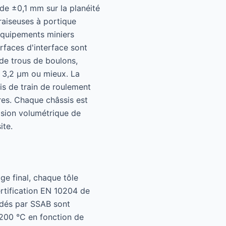
de ±0,1 mm sur la planéité
fraiseuses à portique
équipements miniers
rfaces d'interface sont
de trous de boulons,
a 3,2 μm ou mieux. La
is de train de roulement
res. Chaque châssis est
cision volumétrique de
ite.
age final, chaque tôle
ertification EN 10204 de
ndés par SSAB sont
200 °C en fonction de