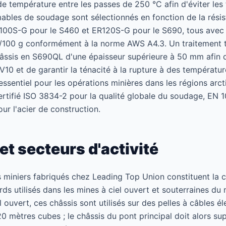
 de température entre les passes de 250 °C afin d'éviter les 
bles de soudage sont sélectionnés en fonction de la résis
100S-G pour le S460 et ER120S-G pour le S690, tous avec
 ml/100 g conformément à la norme AWS A4.3. Un traitemen
châssis en S690QL d'une épaisseur supérieure à 50 mm afin d
V10 et de garantir la ténacité à la rupture à des températ
 essentiel pour les opérations minières dans les régions arc
certifié ISO 3834-2 pour la qualité globale du soudage, EN
ur l'acier de construction.
et secteurs d'activité
 miniers fabriqués chez Leading Top Union constituent la 
urds utilisés dans les mines à ciel ouvert et souterraines du
el ouvert, ces châssis sont utilisés sur des pelles à câbles é
0 mètres cubes ; le châssis du pont principal doit alors s