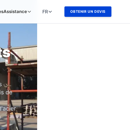
es
Assistance
FR
OBTENIR UN DEVIS
ts
s
is de
'acier
n