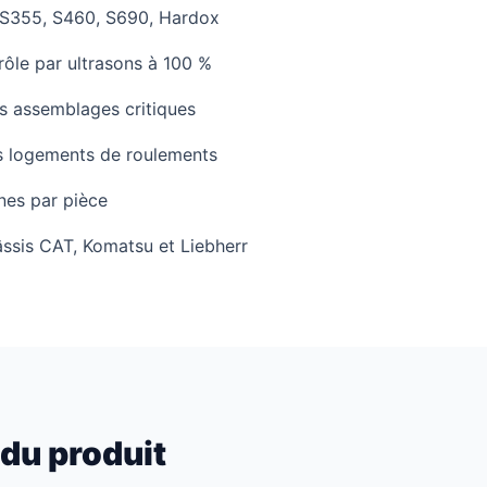
 : S355, S460, S690, Hardox
rôle par ultrasons à 100 %
s assemblages critiques
s logements de roulements
nes par pièce
ssis CAT, Komatsu et Liebherr
du produit