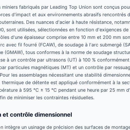
 miniers fabriqués par Leading Top Union sont conçus pour
orces d'impact et aux environnements abrasifs rencontrés d
 souterraines. Des nuances d'acier à haute résistance, no
sont utilisées, sélectionnées en fonction d'exigences de li
ôles d'une épaisseur comprise entre 10 mm et 200 mm sont
rc avec fil fourré (FCAW), de soudage à l'arc submergé (S
que (GMAW), tous conformes à la norme de soudage structu
ise à un contrôle par ultrasons (UT) à 100 % conformémen
par particules magnétiques (MT) et un contrôle par ressuag
 Pour les assemblages nécessitant une stabilité dimensionn
 thermique de détente est appliqué conformément à la sec
pérature à 595 °C ± 15 °C pendant une heure par 25 mm d'é
in de minimiser les contraintes résiduelles.
 et contrôle dimensionnel
on intègre un usinage de précision des surfaces de montag