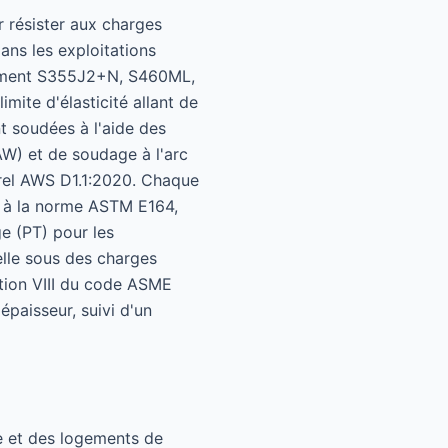
 résister aux charges
ans les exploitations
tamment S355J2+N, S460ML,
mite d'élasticité allant de
 soudées à l'aide des
AW) et de soudage à l'arc
rel AWS D1.1:2020. Chaque
t à la norme ASTM E164,
e (PT) pour les
elle sous des charges
tion VIII du code ASME
paisseur, suivi d'un
e et des logements de