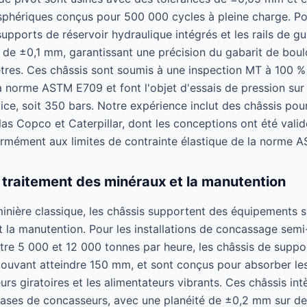
phériques conçus pour 500 000 cycles à pleine charge. Pou
supports de réservoir hydraulique intégrés et les rails de g
 de ±0,1 mm, garantissant une précision du gabarit de bou
tres. Ces châssis sont soumis à une inspection MT à 100 % 
norme ASTM E709 et font l'objet d'essais de pression sur l
rvice, soit 350 bars. Notre expérience inclut des châssis po
las Copco et Caterpillar, dont les conceptions ont été vali
rmément aux limites de contrainte élastique de la norme AS
 traitement des minéraux et la manutention
minière classique, les châssis supportent des équipements s
t la manutention. Pour les installations de concassage sem
tre 5 000 et 12 000 tonnes par heure, les châssis de suppor
ouvant atteindre 150 mm, et sont conçus pour absorber le
rs giratoires et les alimentateurs vibrants. Ces châssis int
ases de concasseurs, avec une planéité de ±0,2 mm sur de