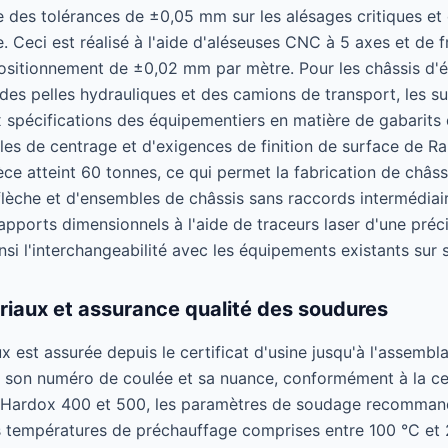
e des tolérances de ±0,05 mm sur les alésages critiques et 
. Ceci est réalisé à l'aide d'aléseuses CNC à 5 axes et de 
positionnement de ±0,02 mm par mètre. Pour les châssis d'
des pelles hydrauliques et des camions de transport, les su
 spécifications des équipementiers en matière de gabarits 
es de centrage et d'exigences de finition de surface de R
ce atteint 60 tonnes, ce qui permet la fabrication de châss
flèche et d'ensembles de châssis sans raccords intermédiai
rapports dimensionnels à l'aide de traceurs laser d'une pré
si l'interchangeabilité avec les équipements existants sur s
riaux et assurance qualité des soudures
x est assurée depuis le certificat d'usine jusqu'à l'assembl
par son numéro de coulée et sa nuance, conformément à la c
es Hardox 400 et 500, les paramètres de soudage recomma
 températures de préchauffage comprises entre 100 °C et 