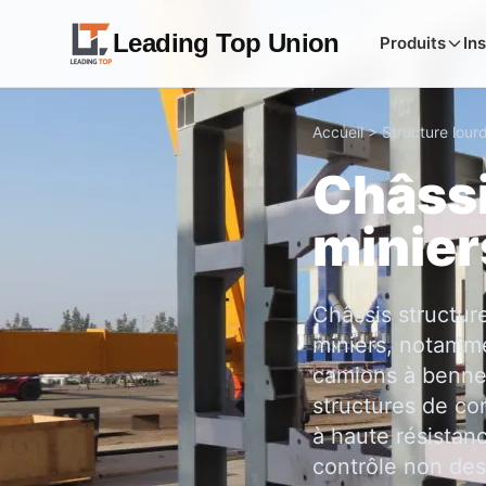
Leading Top Union
Produits
Ins
Accueil
>
Structure lour
Châss
minier
Châssis structur
miniers, notamme
camions à benne 
structures de co
à haute résistan
contrôle non dest