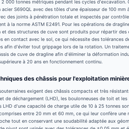
2 000 tonnes métriques pendant les cycles d'excavation. 
n acier S690QL avec des tôles d'une épaisseur de 100 mm
ec des joints à pénétration totale et inspectés par contrôl
t à la norme ASTM E2491. Pour les opérations de dragline
 et des structures de cuve sont produits pour répartir des
s en contact avec le sol, ce qui nécessite des tolérances 
 afin d'éviter tout grippage lors de la rotation. Un traite
âssis de cuve de dragline afin d'éliminer la déformation ind
 supérieure à 20 ans en fonctionnement continu.
hniques des châssis pour l'exploitation minièr
souterraines exigent des châssis compacts et très résistant
et de déchargement (LHD), les boulonneuses de toit et les 
és LHD d'une capacité de charge utile de 10 à 25 tonnes so
comprises entre 20 mm et 60 mm, ce qui leur confère une r
roche tout en conservant une soudabilité adaptée aux géo
ts de pivot sont usinés avec des tolérances de ±0,05 mm et