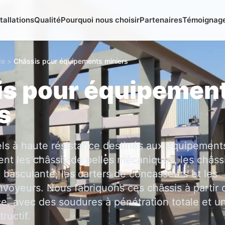
tallations
Qualité
Pourquoi nous choisir
Partenaires
Témoignag
de
>
Châssis pour équipements miniers
is pour équipemen
s
els à haute résistance destinés aux équipement
nt les châssis de pelles mécaniques, les châss
basculante, les carters de concasseurs et les
nvoyeurs. Nous fabriquons ces châssis à partir d
ce, avec des soudures à pénétration totale et u
ructif.