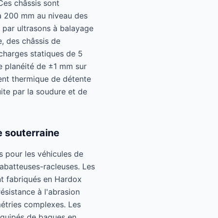
Ces châssis sont
 à 200 mm au niveau des
e par ultrasons à balayage
, des châssis de
 charges statiques de 5
de planéité de ±1 mm sur
ment thermique de détente
uite par la soudure et de
e souterraine
s pour les véhicules de
abatteuses-racleuses. Les
nt fabriqués en Hardox
ésistance à l'abrasion
métries complexes. Les
 équipés de bagues en