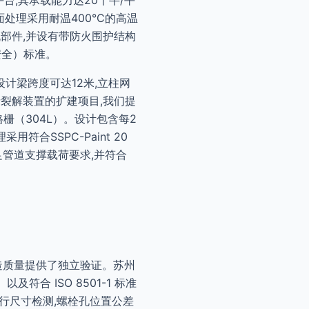
平台,其承载能力达20千牛/平
面处理采用耐温400°C的高温
机部件,并设有带防火围护结构
安全）标准。
计梁跨度可达12米,立柱网
裂解装置的扩建项目,我们提
格栅（304L）。设计包含每2
合SSPC-Paint 20
满足管道支撑载荷要求,并符合
些认证为制造质量提供了独立验证。苏州
及符合 ISO 8501-1 标准
）进行尺寸检测,螺栓孔位置公差