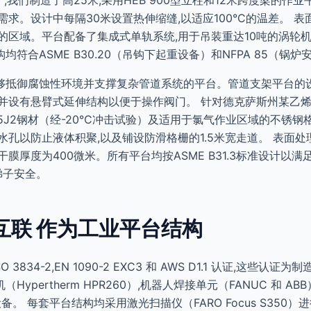
,我们制造了高25米,采用HEB 900型立柱和12米跨度梁的作业
求。设计中每隔30米设置热伸缩缝,以适应100°C的温差。 表
的区域。平台配备了集成式单轨系统,用于吊装重达10吨的涡轮
符合ASME B30.20（吊钩下起重设备）和NFPA 85（锅炉
够抵御腐蚀性环境并支撑复杂管道系统的平台。管道支架平台的设
并设有悬臂式延伸结构以便于操作阀门。 针对德克萨斯州某乙烯
55J2钢材（经-20°C冲击试验）及适用于氯气作业区域的不锈钢
孔以防止液体积聚,以及铺设防滑格栅的1.5米宽走道。 表面处理采用符
膜厚度为400微米。所有平台均按ASME B31.3标准设计以
保梯子安全。
互联 作为工业平台结构
O 3834-2,EN 1090-2 EXC3 和 AWS D1.1 认证,这
pertherm HPR260）,机器人焊接单元（FANUC 和 ABB）以
理设备。 每套平台结构均采用激光扫描仪（FARO Focus S350