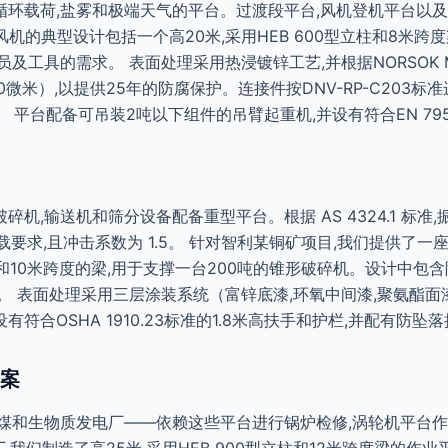
循环载荷,盐雾和极端天气的平台。过渡段平台,风机登机平台以
机的典型设计包括一个高20米,采用HEB 600型立柱和8米跨度
人员及工具的需求。 表面处理采用热浸镀锌工艺,并根据NORSOK 
微米）,以提供25年的防腐保护。连接件按DNV-RP-C203标
 平台配备可吊装2吨以下组件的吊臂起重机,并设有符合EN 79
机,输送机和筛分设备配备重型平台。根据 AS 4324.1 标准
面荷载要求,且冲击系数为 1.5。 针对智利某铜矿项目,我们提供了一
00）和10米跨度的梁,用于支撑一台200吨的锥形破碎机。设计中包
。 表面处理采用三层涂装系统（富锌底漆,环氧中间漆,聚氨酯面
符合OSHA 1910.23标准的1.8米高扶手和护栏,并配有防
案
煤和生物质发电厂——依赖这些平台进行锅炉检修,涡轮机平台作