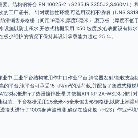
钢符合 EN 10025-2（S235JR,S355J2,S460ML）和 AST
的工厂证书。 针对腐蚀性环境,可选用双相不锈钢（UNS S318
括防滑锯齿条格栅（间距19毫米,厚度5毫米）,菱形板（厚度不低
水设施以防止积水,开放式格栅采用 1:50 坡度,实心表面设有
在极少维护的情况下保持其设计承载能力超过 25 年。
业中,工业平台结构被用作井口作业平台,清管器发射/接收支架
高的平台,该平台可承受15 kN/m²的活荷载,并配备了集成式
A123标准进行了热浸镀锌处理,并依据API RP 2A-WSD标准
组装。平台格栅采用25毫米×5毫米锯齿形钢格栅,以防止潮湿
,全熔透接头进行了100%超声波检测,确保在硫化氢（H2S）作业环