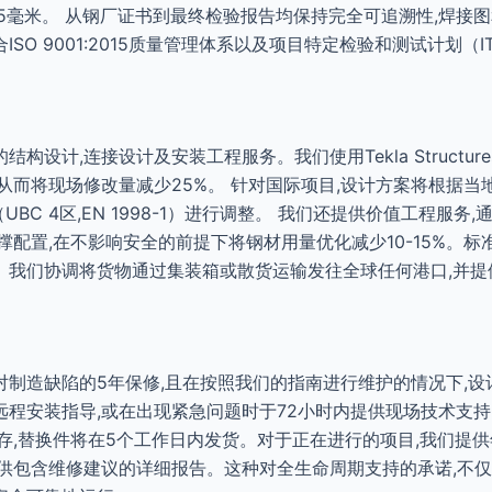
±5毫米。 从钢厂证书到最终检验报告均保持完全可追溯性,焊接图
SO 9001:2015质量管理体系以及项目特定检验和测试计划（I
设计,连接设计及安装工程服务。我们使用Tekla Structure
从而将现场修改量减少25%。 针对国际项目,设计方案将根据当地
划（UBC 4区,EN 1998-1）进行调整。 我们还提供价值工程服
的支撑配置,在不影响安全的前提下将钢材用量优化减少10-15%。标准
。我们协调将货物通过集装箱或散货运输发往全球任何港口,并提
制造缺陷的5年保修,且在按照我们的指南进行维护的情况下,设
程安装指导,或在出现紧急问题时于72小时内提供现场技术支持
存,替换件将在5个工作日内发货。对于正在进行的项目,我们提供
供包含维修建议的详细报告。这种对全生命周期支持的承诺,不仅