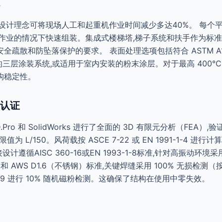
设计理念可将现场人工和起重机作业时间减少多达40%。 每个
业的情况下快速组装。集成式楼梯塔,梯子系统和扶手作为标准组件,均
2 标准对安全疏散和防坠落保护的要求。 表面处理选项包括符合 ASTM 
的三层涂装系统,或适用于室内安装的粉末涂层。对于最高 400°
构稳定性。
认证
Pro 和 SolidWorks 进行了全面的 3D 有限元分析（FEA
为 L/150。风荷载按 ASCE 7-22 或 EN 1991-1-4 进行计算
接设计遵循AISC 360-16或EN 1993-1-8标准,针对高振动
）和 AWS D1.6（不锈钢）标准,关键焊缝采用 100% 无损检测（按
709 进行 10% 随机磁粉检测。这确保了结构在使用中零失效。