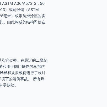
M A36/A572 Gr. 50
03）或耐候钢（ASTM
于6毫米）或带防滑涂层的实
排水孔。由此构成的结构即使在
以及管架桥。在最近的二叠纪
楼梯塔和用于阀门操作的悬挑作
针对风载和波浪载荷进行了设计,
环境下的滑倒事故。 所有焊
境中零缺陷。