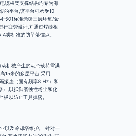
及电缆梯架支撑结构均专为海
梁的平台,该平台可承受10
M-501标准涂覆三层环氧/聚
准进行疲劳设计,并通过焊缝根
5 A类标准的防坠落锚点。
,振动机械产生的动态载荷需满
座高15米的多层平台,采用
含隔振垫（固有频率8 Hz）和
漆）,以抵御磨蚀性粉尘和化
坠落挡板以防止工具掉落。
业以及冷却塔维护。 针对一