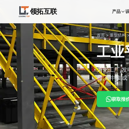
领拓互联
产品
首页
>
重型结构
工业
为化工厂,
台,其中集成
获取报价 