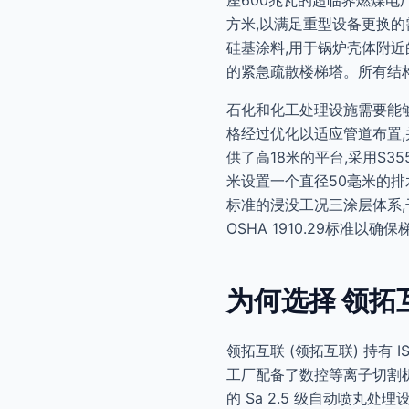
座600兆瓦的超临界燃煤电厂
方米,以满足重型设备更换的需
硅基涂料,用于锅炉壳体附近
的紧急疏散楼梯塔。所有结构均
石化和化工处理设施需要能
格经过优化以适应管道布置,
供了高18米的平台,采用S3
米设置一个直径50毫米的排水
标准的浸没工况三涂层体系,干
OSHA 1910.29标准以确
为何选择 领拓
领拓互联 (领拓互联) 持有 IS
工厂配备了数控等离子切割机（Hy
的 Sa 2.5 级自动喷丸处