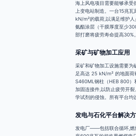
海上风电项目需要能够承受
上变电站制造。一台15兆瓦风
kN/m²的载荷,以满足维护
氨酯涂层（干膜厚度至少300
部打磨将疲劳寿命提高30%。
采矿与矿物加工应用
采矿和矿物加工设施需要为破碎
足高达 25 kN/m² 的地
S460ML钢柱（HEB 8
加固连接件,以防止疲劳开裂
学试剂的侵蚀。所有平台均设有
发电与石化平台解决方
发电厂——包括联合循环,燃