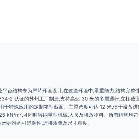
平台结构专为严苛环境设计,在这些环境中,承重能力,结构完整
834-2 认证的苏州工厂制造,支持高达 30 米的多层通行,立柱截面范围
可提供适用于特殊应用的定制箱型截面。主梁跨度可达 12 米,便于设
5 kN/m²,可同时容纳重型机械,人员及堆放物料。所有结构均符合E
合欧洲标准的可追溯性,焊接质量及尺寸精度。