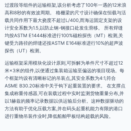
过渡段等组件的运输框架,该分析考虑了100年一遇的12米浪
高和8秒的有效波周期。 格栅梁的尺寸设计确保在恒载与活
载共同作用下最大挠度不超过L/400,而海运固定支架的设
计安全系数为1.5,以防止钢-钢接口处发生滑移。 所有焊缝
均按ASTM E1444标准进行100%磁粉探伤（MT）检测,关
键受力路径的焊缝还按ASTM E164标准进行10%的超声波
探伤（UT）检测。
运输框架采用模块化设计原则,可拆解为单件尺寸不超过12
米×3米的组件,以便通过集装箱运输至偏远的项目现场。每
个框架均设有清晰标记的吊装点,其安全系数为4:1,符合
ASME B30.20标准中关于钩下起重装置的要求。 在支撑点
集成称重传感器,可在装载过程中实时监测货物重量分布,并
以1赫兹的频率记录数据以供运输后分析。这种数据驱动的
方法有助于优化压载方案,并在码头起重机能力有限的港口
进行重物吊装作业时,降低船舶甲板结构超载的风险。