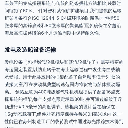
车兼容的集成扭锁系统,与传统的链条捆扎方法相比,装载时
间缩短了60%。 针对智利某铜矿扩建项目,我们提供的运输
框架具备符合ISO 12944-5 C4级环境的防腐保护,包括50
微米厚的富锌底漆和80微米厚的聚氨酯面漆,确保在穿越沿
海及高海拔路段的6个月运输周期中保持耐久性。
发电及造船设备运输
发电设备（包括燃气轮机模块和蒸汽轮机转子）需要精密的
海运固定装置,以防止转子在海上运输过程中发生弯曲或轴
承受损。用于此类应用的框架配备了自然频率低于5 Hz的
减振支座,可在发动机典型转速范围内将货物与船体振动隔
离。 领拓互联为400吨级燃气轮机机组提供了配备16点支
撑系统的框架,每个支撑点额定承重30吨,并可通过螺纹千斤
顶进行±0.5毫米的高度调节。该框架的设计旨在确保在
1.5g动态载荷下,组件对齐精度保持在每米0.1毫米以内,这一
性能已在苏州制造工厂的载荷测试中通过激光跟踪技术得到