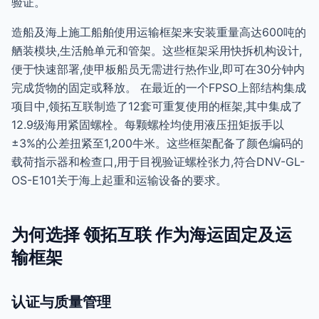
验证。
造船及海上施工船舶使用运输框架来安装重量高达600吨的
舾装模块,生活舱单元和管架。这些框架采用快拆机构设计,
便于快速部署,使甲板船员无需进行热作业,即可在30分钟内
完成货物的固定或释放。 在最近的一个FPSO上部结构集成
项目中,领拓互联制造了12套可重复使用的框架,其中集成了
12.9级海用紧固螺栓。每颗螺栓均使用液压扭矩扳手以
±3%的公差扭紧至1,200牛米。这些框架配备了颜色编码的
载荷指示器和检查口,用于目视验证螺栓张力,符合DNV-GL-
OS-E101关于海上起重和运输设备的要求。
为何选择 领拓互联 作为海运固定及运
输框架
认证与质量管理