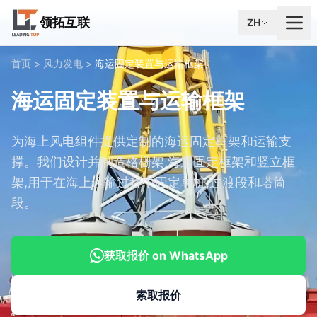
领拓互联
ZH
首页
>
风力发电
>
海运固定装置与运输框架
海运固定装置与运输框架
为海上风电组件提供定制的海运固定框架和运输支
撑。我们设计并制造格栅架,海运固定框架和竖立框
架,用于在海上运输过程中固定单桩,过渡段和塔筒
段。
获取报价 on WhatsApp
索取报价