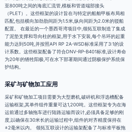
至800吨之间的海底汇流管,模板和管道端部接头
（PLET）。这些框架的设计旨在与特定的船舶甲板布局相
匹配,包括横向加劲肋间距为1.5米,纵向间距为2.0米的驳船
配置。 在最近的一个墨西哥湾项目中,领拓互联制造了集成
了泥垫支撑和导向柱的框架,用于水下安装,每个吊环的起重
能力达到50吨,并按照API RP 2A-WSD标准采用了3:1的设
计系数。这些框架配备了符合DNV-RP-B401标准,设计寿命
为20年的牺牲阳极,可在水下部署期间通过阴极保护系统保
护结构。
采矿与矿物加工应用
采矿和矿物加工项目需要为大型磨机,破碎机和浮选槽配备
运输框架,其单件组件重量可达1,200吨。这些框架专为在海
运前通过多轴拖车进行陆路运输而设计,必须具备足够的刚
度,以确保在30米长的运输过程中,组件的对齐精度保持在
±2毫米以内。 领拓互联设计的运输架配备了与标准平板拖