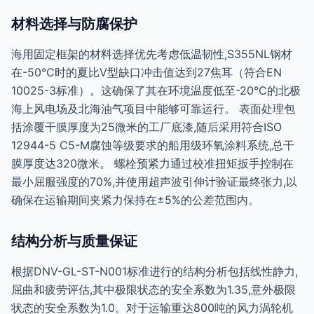
材料选择与防腐保护
海用固定框架的材料选择优先考虑低温韧性,S355NL钢材
在-50°C时的夏比V型缺口冲击值达到27焦耳（符合EN
10025-3标准）。这确保了其在环境温度低至-20°C的北极
海上风电场及北海油气项目中能够可靠运行。 表面处理包
括涂覆干膜厚度为25微米的工厂底漆,随后采用符合ISO
12944-5 C5-M腐蚀等级要求的船用级环氧涂料系统,总干
膜厚度达320微米。 螺栓预紧力通过校准扭矩扳手控制在
最小屈服强度的70%,并使用超声波引伸计验证最终张力,以
确保在运输期间夹紧力保持在±5%的公差范围内。
结构分析与质量保证
根据DNV-GL-ST-N001标准进行的结构分析包括线性静力,
屈曲和疲劳评估,其中极限状态的安全系数为1.35,意外极限
状态的安全系数为1.0。对于运输重达800吨的风力涡轮机