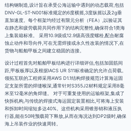
结构钢制造,设计旨在承受公海运输中遇到的动态载荷,包括
DNV-GL-ST-N001标准规定的6度横摇,3度纵摇以及2g垂
直加速度。每个框架均经过有限元分析（FEA）,以验证其
在静态和疲劳载荷共同作用下的结构完整性,确保符合1类海
上集装箱标准。 采用10.9级或12.9级高强度螺栓,配合耐腐
蚀止动件和导向件,可在无需焊接或永久性改装的情况下,在
货物与船舶甲板之间建立稳固的连接。
设计过程首先对船舶甲板结构进行详细评估,包括加固筋间
距,甲板板厚以及根据IACS UR S11标准确定的允许点荷载。
领拓互联的工程师采用AWS D1.1结构焊接规范计算海运固
定支架所需的焊缝喉深,通常针对S355J2材料规定采用8毫
米至12毫米的角焊缝。 对于可重复使用的运输框架,集成了
快拆机构,与传统的焊接式海运固定装置相比,可将海上安装
和拆卸时间缩短多达40%。这些机构采用锥形销和液压执
行器,能在50吨预载荷下释放,从而在海况达到DP2级时,确保
海上吊装作业的快速周转。