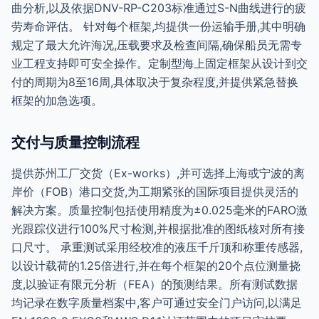
曲分析,以及依据DNV-RP-C203标准通过S-N曲线进行的疲
劳寿命评估。 针对每个框架,均提供一份运输手册,其中明确
规定了最大允许海况,压载要求及检查间隔,确保船员无需专
业工程支持即可安全操作。定制型海上固定框架从设计到交
付的周期为8至16周,具体取决于复杂程度,并提供紧急替换
框架的加急选项。
交付与质量控制流程
提供苏州工厂交货（Ex-works）,并可选择上海或宁波的离
岸价（FOB）港口交货,为工期紧张的国际项目提供灵活的
解决方案。质量控制包括使用精度为±0.025毫米的FARO激
光跟踪仪进行100%尺寸检测,并根据批准的图纸核对所有接
口尺寸。 承重测试采用经校准的液压千斤顶和称重传感器,
以设计载荷的1.25倍进行,并在每个框架的20个点位测量挠
度,以验证有限元分析（FEA）的预测结果。所有测试数据
均记录在数字质量档案中,客户可通过安全门户访问,以满足