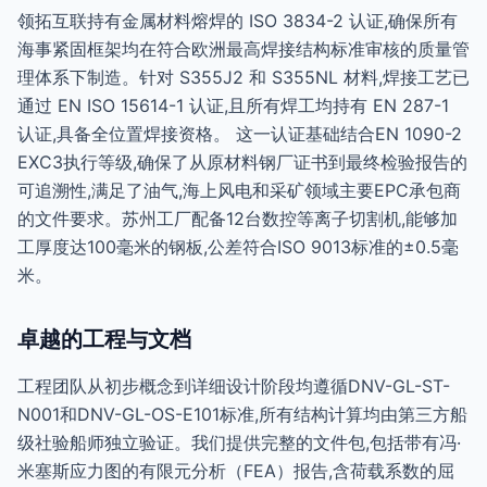
领拓互联持有金属材料熔焊的 ISO 3834-2 认证,确保所有
海事紧固框架均在符合欧洲最高焊接结构标准审核的质量管
理体系下制造。针对 S355J2 和 S355NL 材料,焊接工艺已
通过 EN ISO 15614-1 认证,且所有焊工均持有 EN 287-1
认证,具备全位置焊接资格。 这一认证基础结合EN 1090-2
EXC3执行等级,确保了从原材料钢厂证书到最终检验报告的
可追溯性,满足了油气,海上风电和采矿领域主要EPC承包商
的文件要求。苏州工厂配备12台数控等离子切割机,能够加
工厚度达100毫米的钢板,公差符合ISO 9013标准的±0.5毫
米。
卓越的工程与文档
工程团队从初步概念到详细设计阶段均遵循DNV-GL-ST-
N001和DNV-GL-OS-E101标准,所有结构计算均由第三方船
级社验船师独立验证。我们提供完整的文件包,包括带有冯·
米塞斯应力图的有限元分析（FEA）报告,含荷载系数的屈