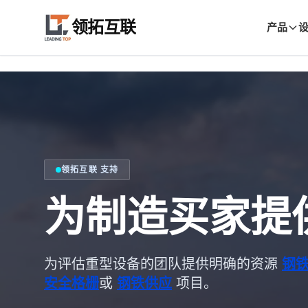
onclick="window.gtag&&gtag('event','whatsapp_float_click'
领拓互联
产品
领拓互联 支持
为制造买家提
为评估重型设备的团队提供明确的资源
钢
安全格栅
或
钢铁供应
项目。