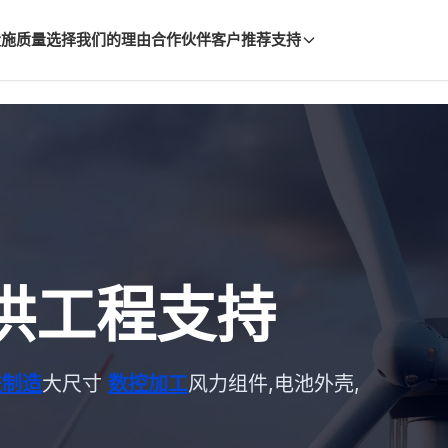
,{event_category:'Lead',event_label:'Floating WhatsApp'})
设施
质量
选择我们的理由
合作伙伴
客户推荐
支持
供工程支持
铁制造
大尺寸
数控加工
风力组件,电池外壳,