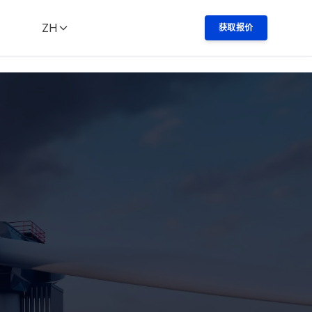
;" rel="noopener noreferrer" target="_blank">
ZH
获取报价