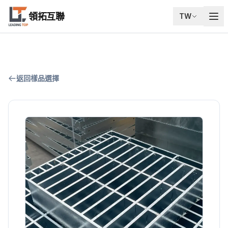
領拓互聯
TW
返回樣品選擇