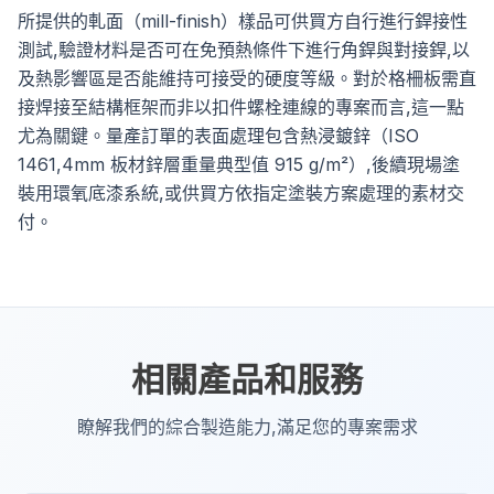
所提供的軋面（mill-finish）樣品可供買方自行進行銲接性
測試,驗證材料是否可在免預熱條件下進行角銲與對接銲,以
及熱影響區是否能維持可接受的硬度等級。對於格柵板需直
接焊接至結構框架而非以扣件螺栓連線的專案而言,這一點
尤為關鍵。量產訂單的表面處理包含熱浸鍍鋅（ISO
1461,4mm 板材鋅層重量典型值 915 g/m²）,後續現場塗
裝用環氧底漆系統,或供買方依指定塗裝方案處理的素材交
付。
相關產品和服務
瞭解我們的綜合製造能力,滿足您的專案需求