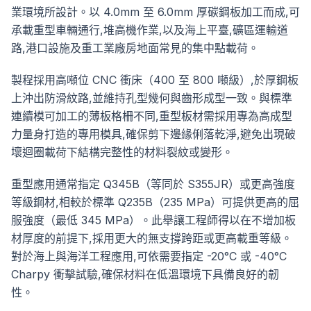
業環境所設計。以 4.0mm 至 6.0mm 厚碳鋼板加工而成,可
承載重型車輛通行,堆高機作業,以及海上平臺,礦區運輸道
路,港口設施及重工業廠房地面常見的集中點載荷。
製程採用高噸位 CNC 衝床（400 至 800 噸級）,於厚鋼板
上沖出防滑紋路,並維持孔型幾何與齒形成型一致。與標準
連續模可加工的薄板格柵不同,重型板材需採用專為高成型
力量身打造的專用模具,確保剪下邊緣俐落乾淨,避免出現破
壞迴圈載荷下結構完整性的材料裂紋或變形。
重型應用通常指定 Q345B（等同於 S355JR）或更高強度
等級鋼材,相較於標準 Q235B（235 MPa）可提供更高的屈
服強度（最低 345 MPa）。此舉讓工程師得以在不增加板
材厚度的前提下,採用更大的無支撐跨距或更高載重等級。
對於海上與海洋工程應用,可依需要指定 -20°C 或 -40°C
Charpy 衝擊試驗,確保材料在低溫環境下具備良好的韌
性。