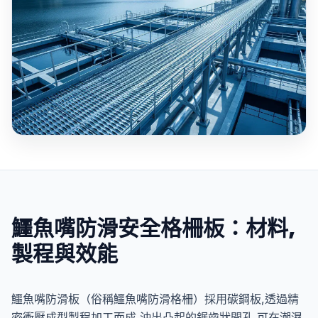
鱷魚嘴防滑安全格柵板：材料,
製程與效能
鱷魚嘴防滑板（俗稱鱷魚嘴防滑格柵）採用碳鋼板,透過精
密衝壓成型製程加工而成,沖出凸起的鋸齒狀開孔,可在潮濕,