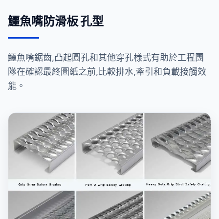
鱷魚嘴防滑板 孔型
鱷魚嘴鋸齒,凸起圓孔和其他穿孔樣式有助於工程團
隊在確認最終圖紙之前,比較排水,牽引和負載接觸效
能。