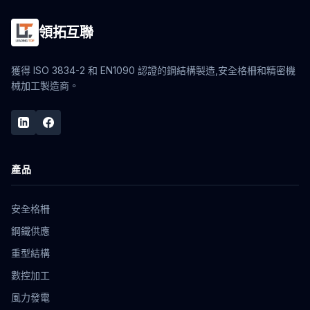
領拓互聯
獲得 ISO 3834-2 和 EN1090 認證的鋼結構製造,安全格柵和精密機
械加工製造商。
產品
安全格柵
鋼鐵供應
重型結構
數控加工
風力發電