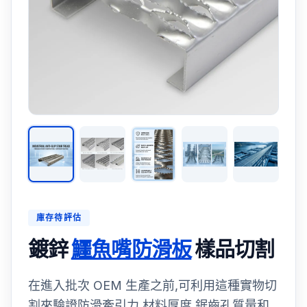
庫存待評估
鍍鋅
鱷魚嘴防滑板
樣品切割
在進入批次 OEM 生產之前,可利用這種實物切
割來驗證防滑牽引力,材料厚度,鋸齒孔質量和