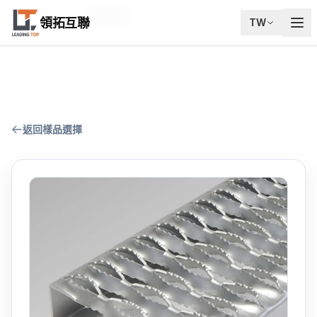
首頁
樣品包
防滑板樣品
領拓互聯
TW
返回樣品選擇