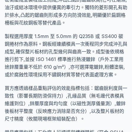
油汙或結冰環境中提供優異的牽引力。獨特的菱形開孔有助
於排水,凸起的鋸齒則形成多方向防滑效能,明顯優於扁鋼格
柵板與花紋鋼板等替代產品。
製程選用厚度 1.5mm 至 5.0mm 的 Q235B 或 SS400 碳
鋼捲材作為原料。鋼板經連續模具一次衝程同步完成沖孔與
成型,確保整片板材的孔型幾何與齒高一致。成型後依規格
進行剪下,並按 ISO 1461 標準進行熱浸鍍鋅（戶外工業用
途鋅層重量不低於 610 g/m²）,亦可選擇電鍍鋅,粉體塗裝,
或於腐蝕性環境採用不鏽鋼材質等替代表面處理方案。
買方應透過樣品重點評估的效能指標包括：鋸齒銳利度與一
致性（影響長期防滑保持力）,孔緣品質（無毛邊代表模具
維護到位）,鋅層厚度與均勻度（以磁性測厚儀量測）,鍍鋅
後板材平整度（反映應力消除是否充分）,以及整片板材的
尺寸精度（攸關現場框架組裝配合）。