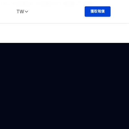
;" rel="noopener noreferrer" target="_blank">
TW
獲取報價