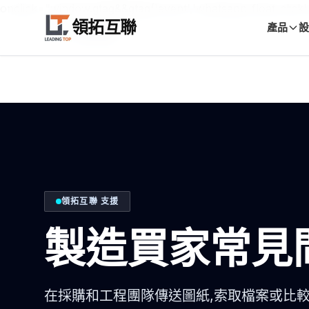
onclick="window.gtag&&gtag('event','whatsapp_float_click'
領拓互聯
產品
設
首頁
常見問題
領拓互聯 支援
製造買家常見
在採購和工程團隊傳送圖紙,索取檔案或比