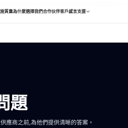
,{event_category:'Lead',event_label:'Floating WhatsApp'})
施
質量
為什麼選擇我們
合作伙伴
客戶感言
支援
問題
較供應商之前,為他們提供清晰的答案。